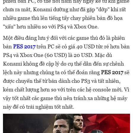
phiên bản PC, có thể nói năm nay ngay kể từ khi game
chưa ra mắt, Konami dường như đã gặp "dớp" khi rất
nhiều game thủ lên tiếng tẩy chay phiên bản đồ họa
"xấu" hơn nhiều so với PS4 và Xbox One.
Một điều đáng lưu ý đối với các game thủ đó là phiên
bản
PES 2017
trên PC sẽ có giá 40 USD tức rẻ hơn bản
PS4 và Xbox One (60 USD) là 20 USD. Mặc dù
Konami không đề cập lý do cụ thể dẫn đến sự chênh
lệch này nhưng chúng ta có thể đoán rằng
PES 2017
sẽ
được chuyển thể từ bản dành cho PS3 và tất nhiên,
kém chất lượng hơn so với trên các hệ console mới. Vì
vậy tốt nhất các game thủ nên tránh xa những hệ máy
này để có trải nghiệm tốt nhất.