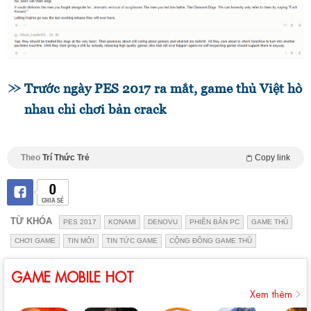
Trước ngày PES 2017 ra mắt, game thủ Việt hò
nhau chỉ chơi bản crack
Theo
Trí Thức Trẻ
Copy link
0
CHIA SẺ
TỪ KHÓA
PES 2017
KONAMI
DENOVU
PHIÊN BẢN PC
GAME THỦ
CHƠI GAME
TIN MỚI
TIN TỨC GAME
CỘNG ĐỒNG GAME THỦ
GAME MOBILE HOT
Xem thêm