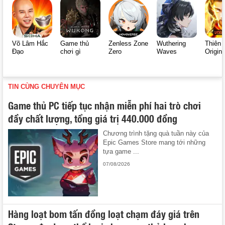
Võ Lâm Hắc
Game thủ
Zenless Zone
Wuthering
Thiên 
Đạo
chơi gì
Zero
Waves
Origin
TIN CÙNG CHUYÊN MỤC
Game thủ PC tiếp tục nhận miễn phí hai trò chơi
đầy chất lượng, tổng giá trị 440.000 đồng
Chương trình tặng quà tuần này của
Epic Games Store mang tới những
tựa game ...
07/08/2026
Hàng loạt bom tấn đồng loạt chạm đáy giá trên