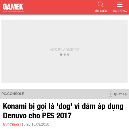
TÌM KIẾM
MỞ RỘNG
PC/CONSOLE
QUAY LẠI
Konami bị gọi là 'dog' vì dám áp dụng
Denuvo cho PES 2017
Nút Chuối
| 15:20 15/09/2016