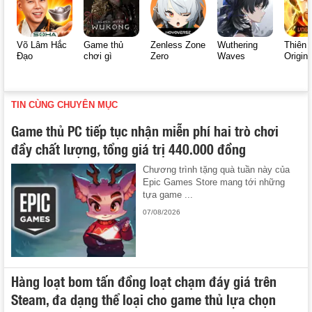
Võ Lâm Hắc
Game thủ
Zenless Zone
Wuthering
Thiên 
Đạo
chơi gì
Zero
Waves
Origin
TIN CÙNG CHUYÊN MỤC
Game thủ PC tiếp tục nhận miễn phí hai trò chơi
đầy chất lượng, tổng giá trị 440.000 đồng
Chương trình tặng quà tuần này của
Epic Games Store mang tới những
tựa game ...
07/08/2026
Hàng loạt bom tấn đồng loạt chạm đáy giá trên
Steam, đa dạng thể loại cho game thủ lựa chọn