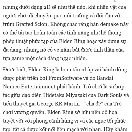
nhưng dưới dạng 2D sẽ như thế nào, khi nhân vật của
người chơi di chuyển qua môi trường và đối đầu với
trùm Grafted Scion. Không chắc rằng bản demake này
có thể tái tạo hoàn toàn các tính năng như hệ thống
phép thuật phức tạp của Elden Ring hoặc xây dựng sự
đa dạng, nhưng nó có vẻ nắm bắt được tinh thần của
tựa game một cách đáng ngạc nhiên.
Được biết, Elden Ring là bom tấn nhập vai hành động
được phát triển bởi FromSoftware và do Bandai
Namco Entertainment phát hành. Trò chơi là sự hợp
tác giữa đạo diễn Hidetaka Miyazaki của Dark Souls và
tiểu thuyết gia George RR Martin - "cha đẻ" của Trò
chơi vương quyền. Elden Ring sở hữu nền đồ họa
tuyệt vời với phong cảnh hùng vĩ và các ngục tối phức
tạp, tất cả được kết nối liền mạch với nhau. Hãy khám