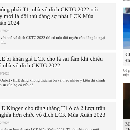
ông phải T1, nhà vô địch CKTG 2022 nói
y mới là đối thủ đáng sợ nhất LCK Mùa
ân 2024
01/2024
 với nhà vô địch CKTG 2022 thì có một đội tuyển còn đáng lo ngại
 T1.
Ch
E bị khán giả LCK cho là sai lầm khi chiêu
em
 nhà vô địch CKTG 2022
Cô g
06/2023
triệu
 Quốc) - HLE đang không thực sự ổn và theo nhiều ý kiến thì chính
n sự của họ có vấn đề.
E Kingen cho rằng thắng T1 ở cả 2 lượt trận
nghĩa hơn chức vô địch LCK Mùa Xuân 2023
02/2023
Mặ
iai đoạn lượt đi của LCK Mùa Xuân 2023, T1 chỉ chịu thua mỗi
"b