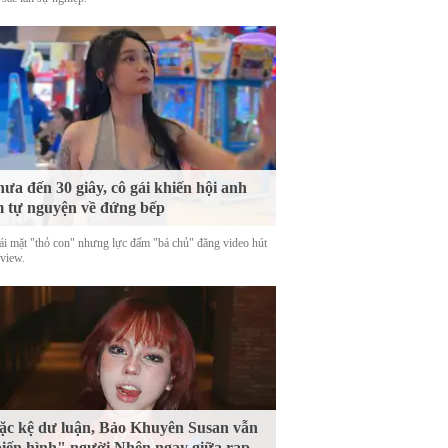
ưa đến 30 giây, cô gái khiến hội anh
 tự nguyện về đứng bếp
ái mặt "thỏ con" nhưng lực đấm "bá chủ" đăng video hút
 view.
c kệ dư luận, Bảo Khuyên Susan vẫn
iến hình" người Nhện ngay giữa rạp