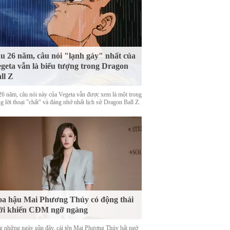
u 26 năm, câu nói "lạnh gáy" nhất của
geta vẫn là biểu tượng trong Dragon
ll Z
26 năm, câu nói này của Vegeta vẫn được xem là một trong
 lời thoại "chất" và đáng nhớ nhất lịch sử Dragon Ball Z.
a hậu Mai Phương Thúy có động thái
ới khiến CĐM ngỡ ngàng
g những ngày gần đây, cái tên Mai Phương Thúy bất ngờ