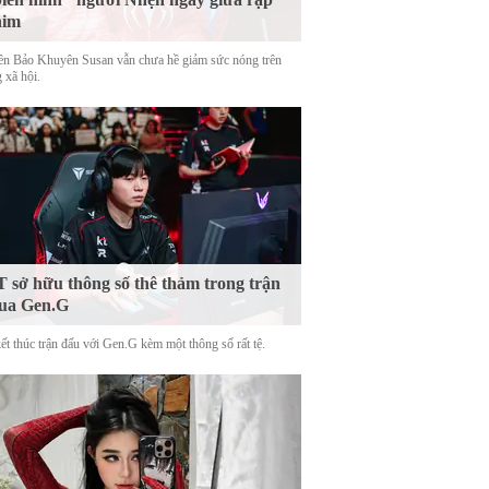
him
tên Bảo Khuyên Susan vẫn chưa hề giảm sức nóng trên
 xã hội.
 sở hữu thông số thê thảm trong trận
ua Gen.G
ết thúc trận đấu với Gen.G kèm một thông số rất tệ.