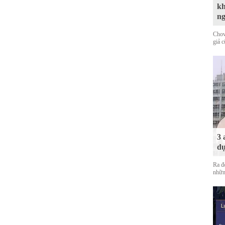
kh
n
Chov
giả 
3 
dự
Ra đ
nhữn