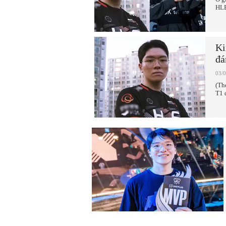
HLE
Ki
đá
03/
(Th
T1 