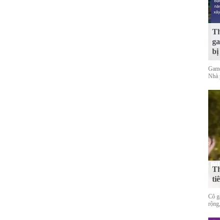
Th
ga
bị
Game
Nhà 
Th
ti
Cô gá
rộng,