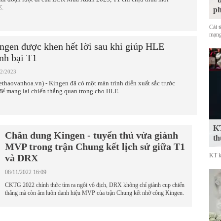
.
p
Cái 
mạng
ngen được khen hết lời sau khi giúp HLE
nh bại T1
02/2023
ethaovanhoa.vn) - Kingen đã có một màn trình diễn xuất sắc trước
để mang lại chiến thắng quan trọng cho HLE.
KT
Chân dung Kingen - tuyển thủ vừa giành
th
MVP trong trận Chung kết lịch sử giữa T1
KT k
và DRX
08/11/2022 16:09
CKTG 2022 chính thức tìm ra ngôi vô địch, DRX không chỉ giành cup chiến
thắng mà còn ẵm luôn danh hiệu MVP của trận Chung kết nhờ công Kingen.