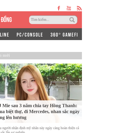
 ĐỒNG
LINE
PC/CONSOLE
360° GAMEFI
n mới
 Mie sau 3 năm chia tay Hồng Thanh:
a biệt thự, đi Mercedes, nhan sắc ngày
ng lên hương
u người nhận định mỹ nhân này ngày càng hoàn thiện cả
 sắc lẫn sự nghiệp.