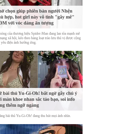
ờ chọn giúp phiên bản người Nhện
ù hợp, hot girl này vô tình "gây mê"
M với vóc dáng ấn tượng
nóng của thương hiệu Spider-Man đang lan tỏa mạnh mẽ
mạng xã hội, kéo theo hàng loạt trào lưu thú vị được cộng
 yêu điện ảnh hưởng ứng.
 bài thủ Yu-Gi-Oh! bất ngờ gây chú ý
i màn khoe nhan sắc táo bạo, soi info
ng thêm ngỡ ngàng
àng bài thủ Yu-Gi-Oh! đang thu hút mọi ánh nhìn.