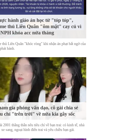
ực hành giáo án học từ "tóp tóp",
me thủ Liên Quân "ôm mặt" cay cú vì
 NPH khóa acc nửa tháng
 thủ Liên Quân "khóc ròng" khi nhận án phạt bất ngờ của
phát hành.
am gia phỏng vấn dạo, cô gái chia sẻ
êu chí "trên trời" về nửa kia gây sốc
i 2001 thẳng thắn nêu tiêu chí về bạn trai: có kinh tế, nhà
 xe sang, ngoại hình điển trai và yêu chiều bạn gái.