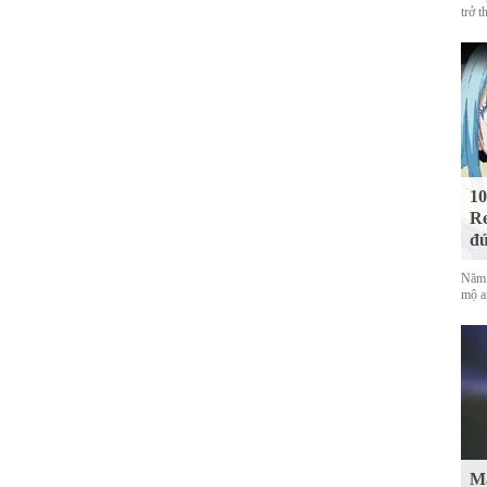
trở t
10
Re
đứ
Năm 
mộ a
Mà