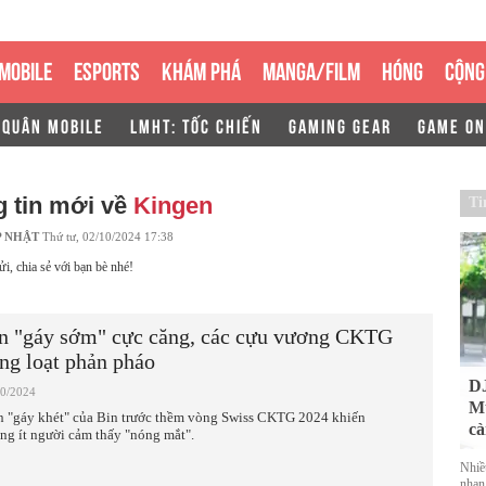
MOBILE
ESPORTS
KHÁM PHÁ
MANGA/FILM
HÓNG
CỘNG
 QUÂN MOBILE
LMHT: TỐC CHIẾN
GAMING GEAR
GAME ON
 tin mới về
Kingen
Ti
P NHẬT
Thứ tư, 02/10/2024 17:38
ửi, chia sẻ với bạn bè nhé!
n "gáy sớm" cực căng, các cựu vương CKTG
ng loạt phản pháo
DJ
10/2024
Mu
 "gáy khét" của Bin trước thềm vòng Swiss CKTG 2024 khiến
cà
ng ít người cảm thấy "nóng mắt".
Nhiề
nhan