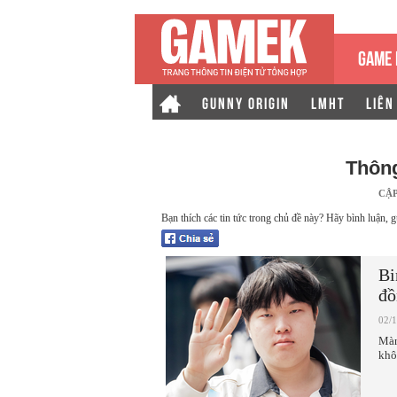
GAME 
GUNNY ORIGIN
LMHT
LIÊN
Thông
CẬ
Bạn thích các tin tức trong chủ đề này? Hãy bình luận, g
Bi
đồ
02/
Màn
khô