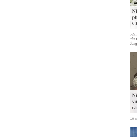
Nh
ph
CĐ
Sức 
trên 
đồng
Nữ
vớ
cà
Cô n