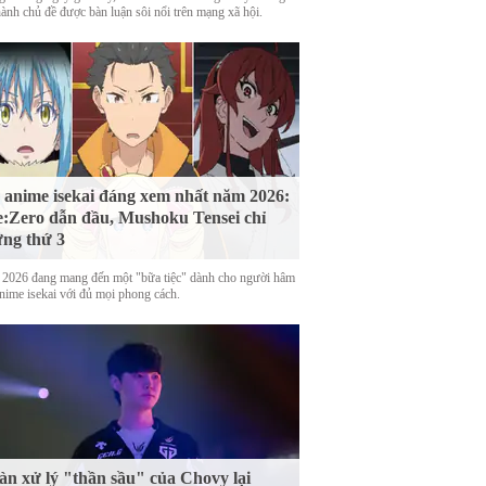
hành chủ đề được bàn luận sôi nổi trên mạng xã hội.
 anime isekai đáng xem nhất năm 2026:
:Zero dẫn đầu, Mushoku Tensei chỉ
ng thứ 3
2026 đang mang đến một "bữa tiệc" dành cho người hâm
nime isekai với đủ mọi phong cách.
n xử lý "thần sầu" của Chovy lại