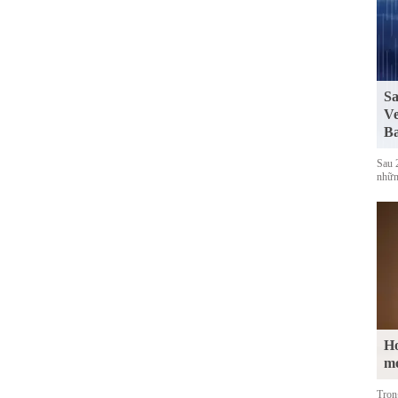
Sa
Ve
Ba
Sau 
những
Ho
m
Tron