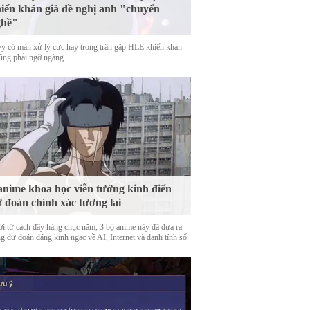
iến khán giả đề nghị anh "chuyển
ghề"
y có màn xử lý cực hay trong trận gặp HLE khiến khán
cũng phải ngỡ ngàng.
anime khoa học viễn tưởng kinh điển
 đoán chính xác tương lai
ời từ cách đây hàng chục năm, 3 bộ anime này đã đưa ra
g dự đoán đáng kinh ngạc về AI, Internet và danh tính số.