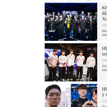
Kh
đâ
Xu
16/
Đối
hơn
HL
mộ
24/
(Tổ
nhâ
HL
ý 
25/
Ở g