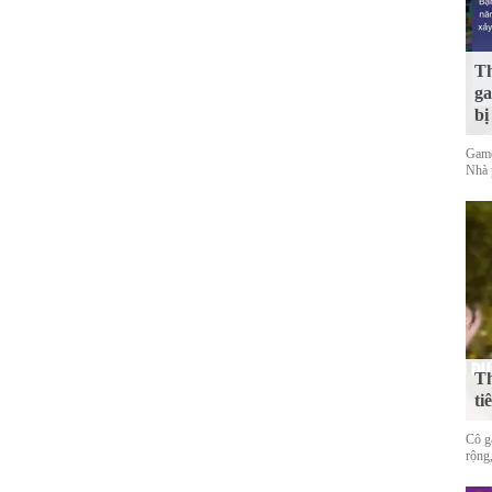
Th
ga
bị
Game
Nhà 
Th
ti
Cô gá
rộng,