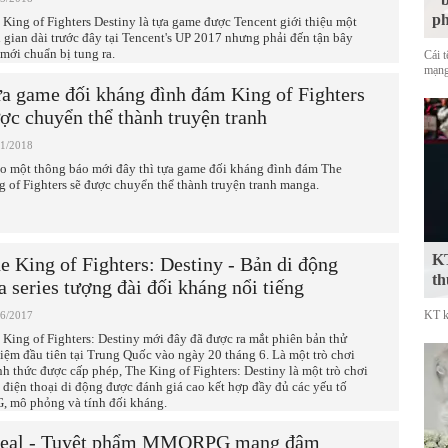
p
 King of Fighters Destiny là tựa game được Tencent giới thiệu một
i gian dài trước đây tại Tencent's UP 2017 nhưng phải đến tận bây
 mới chuẩn bị tung ra.
Cái 
mạng
a game đối kháng đình đám King of Fighters
ợc chuyển thể thành truyện tranh
01/2018
o một thông báo mới đây thì tựa game đối kháng đình đám The
g of Fighters sẽ được chuyển thể thành truyện tranh manga.
KT
e King of Fighters: Destiny - Bản di động
th
a series tượng đài đối kháng nổi tiếng
KT k
06/2017
 King of Fighters: Destiny mới đây đã được ra mắt phiên bản thử
iệm đầu tiên tại Trung Quốc vào ngày 20 tháng 6. Là một trò chơi
nh thức được cấp phép, The King of Fighters: Destiny là một trò chơi
n điện thoại di động được đánh giá cao kết hợp đầy đủ các yếu tố
, mô phỏng và tính đối kháng.
eal - Tuyệt phẩm MMORPG mang đậm