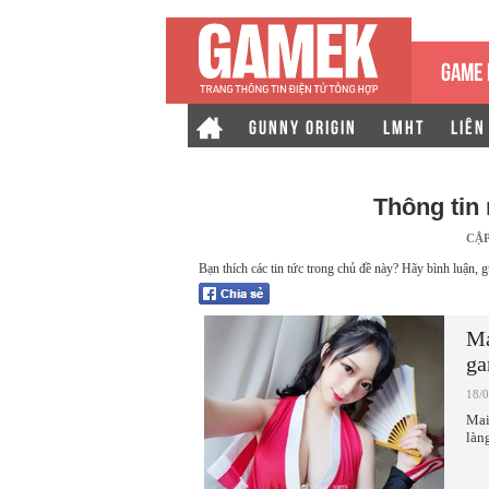
GAME 
GUNNY ORIGIN
LMHT
LIÊN
Thông tin
CẬ
Bạn thích các tin tức trong chủ đề này? Hãy bình luận, g
Ma
ga
18/
Mai
làn