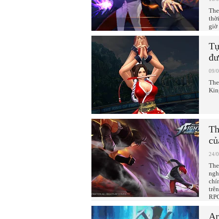
The
thờ
giờ
Tự
đư
09/
The
Kin
Th
củ
24/
The
ngh
chí
trê
RPG
Ar