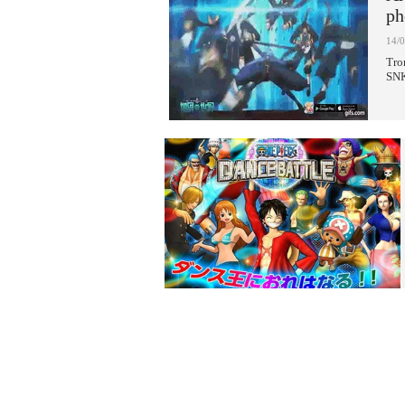
ph
14/
Tro
SNK