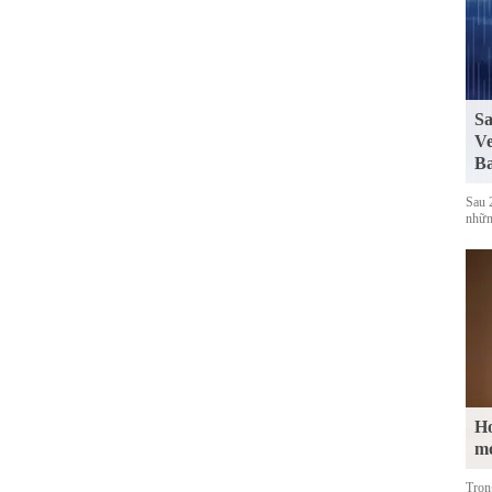
Sa
Ve
Ba
Sau 
những
Ho
m
Tron