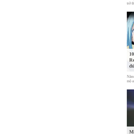
trở t
10
Re
đứ
Năm 
mộ a
Mà