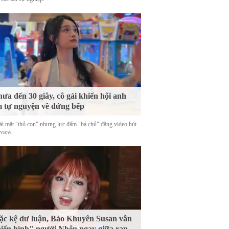
ưa đến 30 giây, cô gái khiến hội anh
 tự nguyện về đứng bếp
ái mặt "thỏ con" nhưng lực đấm "bá chủ" đăng video hút
 view.
c kệ dư luận, Bảo Khuyên Susan vẫn
iến hình" người Nhện ngay giữa rạp