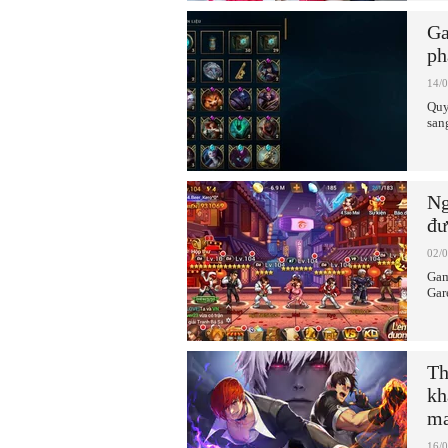
Ga
ph
14/
Quy
san
Ng
đư
02/
Gam
Gar
Th
kh
ma
16/