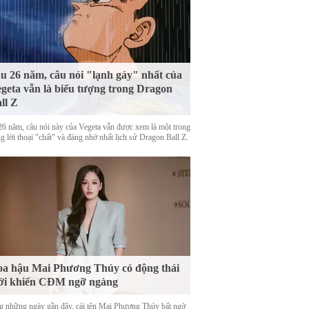
u 26 năm, câu nói "lạnh gáy" nhất của
geta vẫn là biểu tượng trong Dragon
ll Z
26 năm, câu nói này của Vegeta vẫn được xem là một trong
 lời thoại "chất" và đáng nhớ nhất lịch sử Dragon Ball Z.
a hậu Mai Phương Thúy có động thái
ới khiến CĐM ngỡ ngàng
g những ngày gần đây, cái tên Mai Phương Thúy bất ngờ