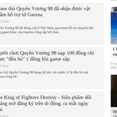
me thủ Quyền Vương 98 đã nhận được vật
ẩm hỗ trợ từ Garena
07/2018
ền Vương 98 đã đóng cửa ở Việt Nam, quá trình hỗ trợ chuyển đổi
g game khác của Garena cũng sắp kết thúc.
Ch
ười chơi Quyền Vương 98 nạp 100 đồng chỉ
em
ợc "đền bù" 1 đồng khi game sập
Cô g
07/2018
triệu
e thủ Quyền Vương 98 đang rất bức xúc trước tỷ lệ đền bù mà
ena công bố.
e King of Fighters Destiny - Siêu phẩm đối
áng mở đăng ký trên di động, ra mắt ngày
i
Mặ
"b
05/2018