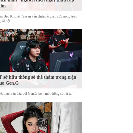
him
tên Bảo Khuyên Susan vẫn chưa hề giảm sức nóng trên
 xã hội.
 sở hữu thông số thê thảm trong trận
ua Gen.G
ết thúc trận đấu với Gen.G kèm một thông số rất tệ.