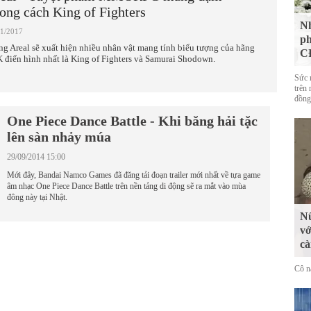
ong cách King of Fighters
Nh
01/2017
ph
ng Areal sẽ xuất hiện nhiều nhân vật mang tính biểu tượng của hãng
CĐ
 điển hình nhất là King of Fighters và Samurai Shodown.
Sức 
trên 
đồng
One Piece Dance Battle - Khi băng hải tặc
lên sàn nhảy múa
29/09/2014 15:00
Mới đây, Bandai Namco Games đã đăng tải đoạn trailer mới nhất về tựa game
âm nhạc One Piece Dance Battle trên nền tảng di động sẽ ra mắt vào mùa
đông này tại Nhật.
Nữ
vớ
cà
Cô n