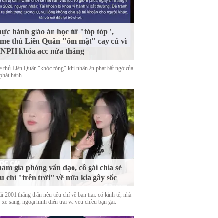
ực hành giáo án học từ "tóp tóp",
me thủ Liên Quân "ôm mặt" cay cú vì
 NPH khóa acc nửa tháng
 thủ Liên Quân "khóc ròng" khi nhận án phạt bất ngờ của
phát hành.
am gia phỏng vấn dạo, cô gái chia sẻ
êu chí "trên trời" về nửa kia gây sốc
i 2001 thẳng thắn nêu tiêu chí về bạn trai: có kinh tế, nhà
 xe sang, ngoại hình điển trai và yêu chiều bạn gái.