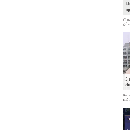
kh
n
Chov
giả 
3 
dự
Ra đ
nhữn