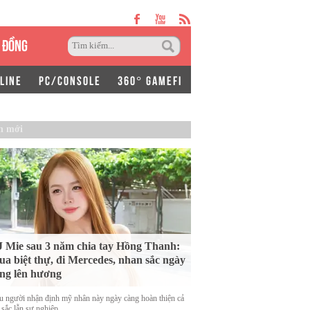
 ĐỒNG
LINE
PC/CONSOLE
360° GAMEFI
n mới
 Mie sau 3 năm chia tay Hồng Thanh:
a biệt thự, đi Mercedes, nhan sắc ngày
ng lên hương
u người nhận định mỹ nhân này ngày càng hoàn thiện cả
 sắc lẫn sự nghiệp.