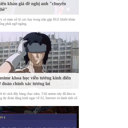
iến khán giả đề nghị anh "chuyển
ghề"
y có màn xử lý cực hay trong trận gặp HLE khiến khán
cũng phải ngỡ ngàng.
anime khoa học viễn tưởng kinh điển
 đoán chính xác tương lai
ời từ cách đây hàng chục năm, 3 bộ anime này đã đưa ra
g dự đoán đáng kinh ngạc về AI, Internet và danh tính số.