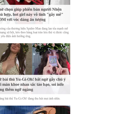
ờ chọn giúp phiên bản người Nhện
ù hợp, hot girl này vô tình "gây mê"
M với vóc dáng ấn tượng
nóng của thương hiệu Spider-Man đang lan tỏa mạnh mẽ
mạng xã hội, kéo theo hàng loạt trào lưu thú vị được cộng
 yêu điện ảnh hưởng ứng.
 bài thủ Yu-Gi-Oh! bất ngờ gây chú ý
i màn khoe nhan sắc táo bạo, soi info
ng thêm ngỡ ngàng
àng bài thủ Yu-Gi-Oh! đang thu hút mọi ánh nhìn.