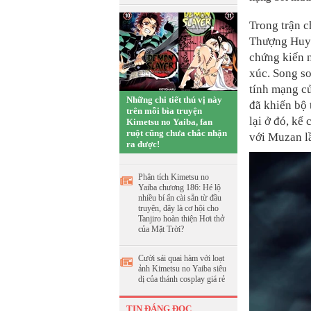
Trong trận c
Thượng Huyề
chứng kiến n
xúc. Song so
tính mạng củ
Những chi tiết thú vị này
đã khiến bộ 
trên mỗi bìa truyện
lại ở đó, kể
Kimetsu no Yaiba, fan
ruột cũng chưa chắc nhận
với Muzan lầ
ra được!
Phân tích Kimetsu no
Yaiba chương 186: Hé lộ
nhiều bí ẩn cài sẵn từ đầu
truyện, đây là cơ hội cho
Tanjiro hoàn thiện Hơi thở
của Mặt Trời?
Cười sái quai hàm với loạt
ảnh Kimetsu no Yaiba siêu
dị của thánh cosplay giá rẻ
TIN ĐÁNG ĐỌC