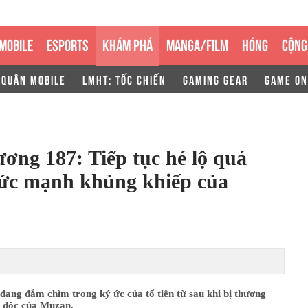
MOBILE
ESPORTS
KHÁM PHÁ
MANGA/FILM
HÓNG
CỘNG
 QUÂN MOBILE
LMHT: TỐC CHIẾN
GAMING GEAR
GAME ON
ơng 187: Tiếp tục hé lộ quá
 sức mạnh khủng khiếp của
đang đắm chìm trong ký ức của tổ tiên từ sau khi bị thương
 độc của Muzan.