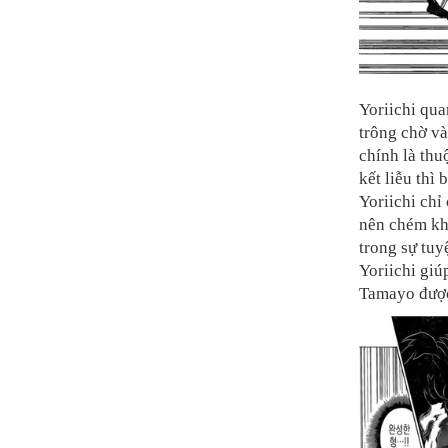
Yoriichi qu
trông chờ và
chính là thu
kết liễu thì
Yoriichi ch
nên chém khô
trong sự tuy
Yoriichi gi
Tamayo được