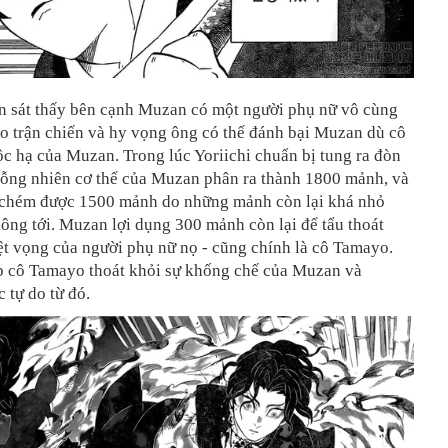
an sát thấy bên cạnh Muzan có một người phụ nữ vô cùng
o trận chiến và hy vọng ông có thể đánh bại Muzan dù cô
ộc hạ của Muzan. Trong lúc Yoriichi chuẩn bị tung ra đòn
 bỗng nhiên cơ thể của Muzan phân ra thành 1800 mảnh, và
ỉ chém được 1500 mảnh do những mảnh còn lại khá nhỏ
ng tới. Muzan lợi dụng 300 mảnh còn lại để tẩu thoát
ệt vọng của người phụ nữ nọ - cũng chính là cô Tamayo.
úp cô Tamayo thoát khỏi sự khống chế của Muzan và
 tự do từ đó.