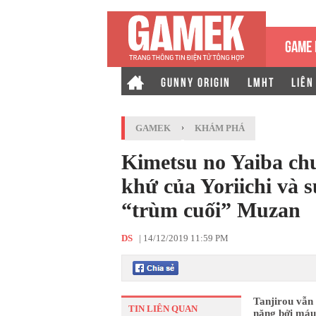
GAME 
GUNNY ORIGIN
LMHT
LIÊN
GAMEK
›
KHÁM PHÁ
Kimetsu no Yaiba chư
khứ của Yoriichi và
“trùm cuối” Muzan
DS
|
14/12/2019 11:59 PM
Tanjirou vẫn 
TIN LIÊN QUAN
nặng bởi máu