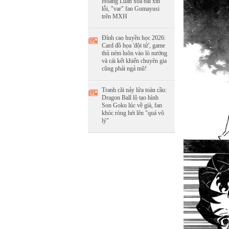
Hoàng Luân xóa bài xin
lỗi, "var" fan Gumayusi
trên MXH
Đỉnh cao huyền học 2026:
Card đồ họa 'đột tử', game
thủ ném luôn vào lò nướng
và cái kết khiến chuyên gia
cũng phải ngả mũ!
Tranh cãi nảy lửa toàn cầu:
Dragon Ball lộ tạo hình
Son Goku lúc về già, fan
khóc ròng hét lên "quá vô
lý"