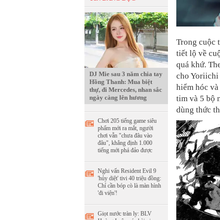
Trong cuộc t
tiết lộ về c
quá khứ. The
DJ Mie sau 3 năm chia tay
cho Yoriichi
Hồng Thanh: Mua biệt
hiểm hóc và 
thự, đi Mercedes, nhan sắc
ngày càng lên hương
tim và 5 bộ 
dùng thức t
Chơi 205 tiếng game siêu
phẩm mới ra mắt, người
chơi vẫn "chưa đâu vào
đâu", khẳng định 1.000
tiếng mới phá đảo được
Nghi vấn Resident Evil 9
'hủy diệt' tivi 40 triệu đồng:
Chỉ cần bóp cò là màn hình
'đi viện'!
Giọt nước tràn ly: BLV