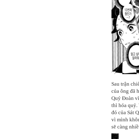
Sau trận chi
của ông đã h
Quỷ Đoàn vì
thì hóa quỷ.
đó của Sát Q
vì mình khô
sẽ càng nhiề