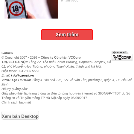
6 năm trước
Xem thêm
GameK
© Copyright 2007 - 2026 –
Công ty Cổ phần VCCorp
TRỤ SỞ HÀ NỘI:
Tầng 22, Tòa nhà Center Building, Hapulico Complex, Số
01, phố Nguyễn Huy Tưởng, phường Thanh Xuân, thành phố Hà Nội.
Điện thoại: 024 7309 5555.
Email:
info@gamek.vn
VPĐD TẠI TP.HCM:
Tầng 4 Tòa nhà 123, 127 Võ Văn Tần, phường 6, quận 3, TP. Hồ Chí
Minh
Hỗ trợ quảng cáo:
Giấy phép thiết lập trang thông tin điện tử tổng hợp trên internet số 3634/GP-TTĐT do Sở
Thông tin và Truyền thông TP Hà Nội cấp ngày 06/09/2017
Chính sách bảo mật
Xem bản Desktop