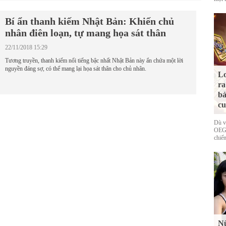
Bí ẩn thanh kiếm Nhật Bản: Khiến chủ
nhân điên loạn, tự mang họa sát thân
22/11/2018 15:29
Tương truyền, thanh kiếm nổi tiếng bậc nhất Nhật Bản này ẩn chứa một lời
nguyền đáng sợ, có thể mang lại họa sát thân cho chủ nhân.
Lo
ra
bả
cu
Dù v
OEG 
chiếm
Nữ