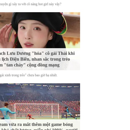
uyện gì xảy ra với cô nàng hot girl này vậy?
ch Lưu Dương "hóa" cô gái Thái khi
 lịch Điện Biên, nhan sắc trong trẻo
m "tan chảy" cộng đồng mạng
ái xinh trong trẻo" chưa bao giờ hạ nhiệt.
eam vừa ra mắt thêm một game bóng