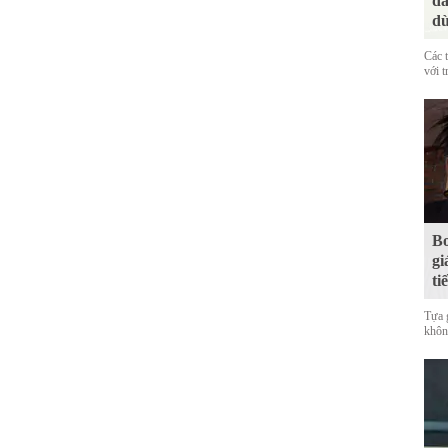
đá
dù
Các 
với t
Bo
gi
ti
Tựa 
không