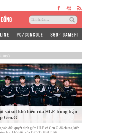
 ĐỒNG
LINE
PC/CONSOLE
360° GAMEFI
n mới
t sai sót khó hiểu của HLE trong trận
ặp Gen.G
g ván đấu quyết định giữa HLE và Gen.G đã chứng kiến
lựa chọn khó hiểu của ĐKVĐ MSI 2026.