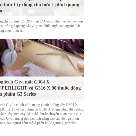
n hơn 1 tỷ đồng cho hơn 1 phút quảng
o
g chỉ thu hút hơn 200 triệu lượt xem, nhân vật ảo này còn
ữu mức giá quảng cáo vượt xa nhiều ngôi sao người thật
ng chục triệu fan.
gitech G ra mắt G304 X
UPERLIGHT và G316 X 98 thuộc dòng
n phẩm G3 Series
tech G vừa chính thức mang chuột không dây G304 X
RLIGHT và bàn phím cơ G316 X 98 gia nhập thị trường
 Nam. Sự kiện này đánh dấu bước chuyển quan trọng của
tech G khi mang đến các tính năng cao cấp đến gần hơn
đông đảo người hâm mộ ở phân khúc gaming gear tầm
.