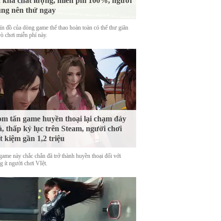
 khá chất lượng, miễn phí 100%, người
ng nên thử ngay
tín đồ của dòng game thể thao hoàn toàn có thể thư giãn
rò chơi miễn phí này.
m tấn game huyền thoại lại chạm đáy
á, thấp kỷ lục trên Steam, người chơi
ết kiệm gần 1,2 triệu
game này chắc chắn đã trở thành huyền thoại đối với
 ít người chơi VIệt.