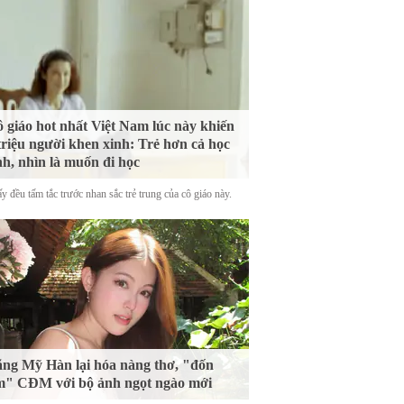
 giáo hot nhất Việt Nam lúc này khiến
triệu người khen xinh: Trẻ hơn cả học
nh, nhìn là muốn đi học
y đều tấm tắc trước nhan sắc trẻ trung của cô giáo này.
ng Mỹ Hàn lại hóa nàng thơ, "đốn
m" CĐM với bộ ảnh ngọt ngào mới