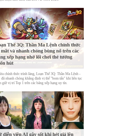
ạn Thế 3Q: Thần Ma Lệnh chính thức
 mắt và nhanh chóng bùng nổ trên các
ng xếp hạng nhờ lối chơi thẻ tướng
ốn hút
ừa chính thức trình làng, Loạn Thế 3Q: Thần Ma Lệnh -
đã nhanh chóng khẳng định vị thế "bom tấn" khi liên tục
 giữ vị trí Top 1 trên các bảng xếp hạng uy tín.
 diễn viên AI gây sốt khi hét giá lên