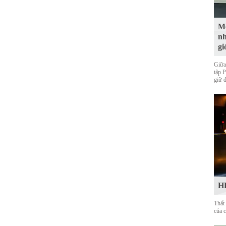
Mộ
nh
gi
Giữa
tập 
giữ 
HL
Thất
của 