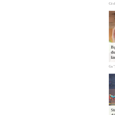
Có ch
Bạ
du
là
Gu "g
St