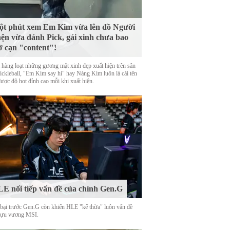
t phút xem Em Kim vừa lên đồ Người
ện vừa đánh Pick, gái xinh chưa bao
ờ cạn "content"!
 hàng loạt những gương mặt xinh đẹp xuất hiện trên sân
Pickleball, "Em Kim say hi" hay Nàng Kim luôn là cái tên
được độ hot đỉnh cao mỗi khi xuất hiện.
E nối tiếp vấn đề của chính Gen.G
 bại trước Gen.G còn khiến HLE "kế thừa" luôn vấn đề
cựu vương MSI.