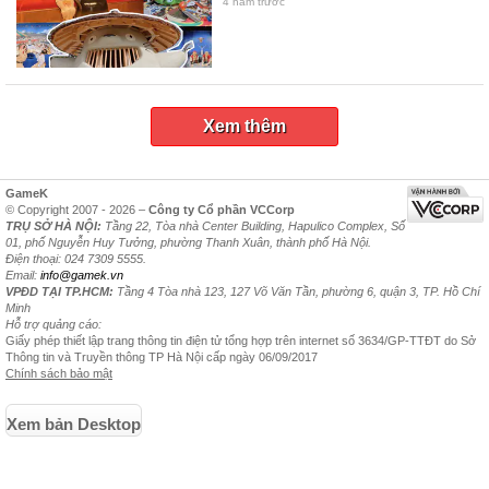
4 năm trước
Xem thêm
GameK
© Copyright 2007 - 2026 –
Công ty Cổ phần VCCorp
TRỤ SỞ HÀ NỘI:
Tầng 22, Tòa nhà Center Building, Hapulico Complex, Số
01, phố Nguyễn Huy Tưởng, phường Thanh Xuân, thành phố Hà Nội.
Điện thoại: 024 7309 5555.
Email:
info@gamek.vn
VPĐD TẠI TP.HCM:
Tầng 4 Tòa nhà 123, 127 Võ Văn Tần, phường 6, quận 3, TP. Hồ Chí
Minh
Hỗ trợ quảng cáo:
Giấy phép thiết lập trang thông tin điện tử tổng hợp trên internet số 3634/GP-TTĐT do Sở
Thông tin và Truyền thông TP Hà Nội cấp ngày 06/09/2017
Chính sách bảo mật
Xem bản Desktop