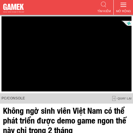
TÌM KIẾM
MỞ RỘNG
PC/CONSOLE
QUAY LẠI
Không ngờ sinh viên Việt Nam có thể
phát triển được demo game ngon thế
này chỉ trong 2 tháng