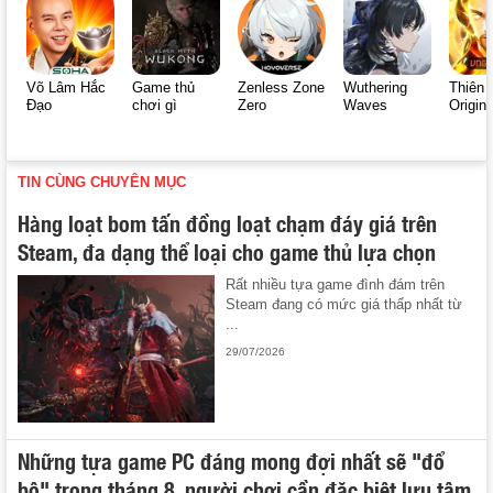
Võ Lâm Hắc
Game thủ
Zenless Zone
Wuthering
Thiên 
Đạo
chơi gì
Zero
Waves
Origin
TIN CÙNG CHUYÊN MỤC
Hàng loạt bom tấn đồng loạt chạm đáy giá trên
Steam, đa dạng thể loại cho game thủ lựa chọn
Rất nhiều tựa game đình đám trên
Steam đang có mức giá thấp nhất từ
...
29/07/2026
Những tựa game PC đáng mong đợi nhất sẽ "đổ
bộ" trong tháng 8, người chơi cần đặc biệt lưu tâm