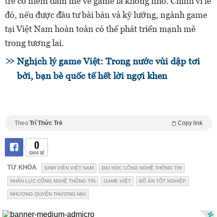
trẻ có niềm đam mê về game là không nhỏ. Chính vì lẽ
đó, nếu được đầu tư bài bản và kỹ lưỡng, ngành game
tại Việt Nam hoàn toàn có thể phát triển mạnh mẽ
trong tương lai.
Nghịch lý game Việt: Trong nước vùi dập tơi
bời, bạn bè quốc tế hết lời ngợi khen
Theo
Trí Thức Trẻ
Copy link
0
CHIA SẺ
TỪ KHÓA
SINH VIÊN VIỆT NAM
ĐẠI HỌC CÔNG NGHỆ THÔNG TIN
NHÂN LỰC CÔNG NGHỆ THÔNG TIN
GAME VIỆT
ĐỒ ÁN TỐT NGHIỆP
NHƯỢNG QUYỀN THƯƠNG MẠI