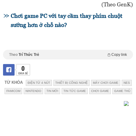
(Theo GenK)
Chơi game PC với tay cầm thay phím chuột
sướng hơn ở chỗ nào?
Theo
Trí Thức Trẻ
Copy link
0
CHIA SẺ
TỪ KHÓA
ĐIỆN TỬ 4 NÚT
THIẾT BỊ CÔNG NGHỆ
MÁY CHƠI GAME
NES
FAMICOM
NINTENDO
TIN MỚI
TIN TỨC GAME
CHƠI GAME
GAME THỦ