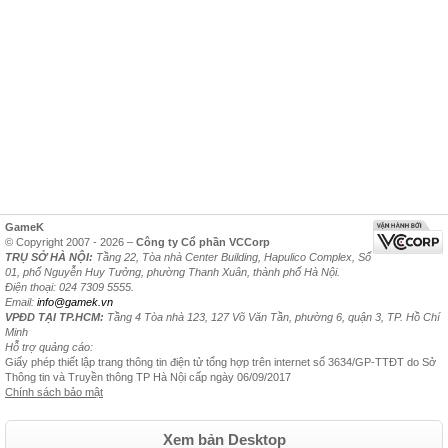
GameK
© Copyright 2007 - 2026 –
Công ty Cổ phần VCCorp
TRỤ SỞ HÀ NỘI:
Tầng 22, Tòa nhà Center Building, Hapulico Complex, Số
01, phố Nguyễn Huy Tưởng, phường Thanh Xuân, thành phố Hà Nội.
Điện thoại: 024 7309 5555.
Email:
info@gamek.vn
VPĐD TẠI TP.HCM:
Tầng 4 Tòa nhà 123, 127 Võ Văn Tần, phường 6, quận 3, TP. Hồ Chí
Minh
Hỗ trợ quảng cáo:
Giấy phép thiết lập trang thông tin điện tử tổng hợp trên internet số 3634/GP-TTĐT do Sở
Thông tin và Truyền thông TP Hà Nội cấp ngày 06/09/2017
Chính sách bảo mật
Xem bản Desktop