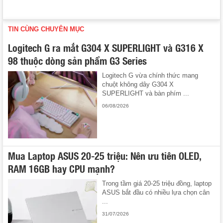
TIN CÙNG CHUYÊN MỤC
Logitech G ra mắt G304 X SUPERLIGHT và G316 X
98 thuộc dòng sản phẩm G3 Series
Logitech G vừa chính thức mang
chuột không dây G304 X
SUPERLIGHT và bàn phím ...
06/08/2026
Mua Laptop ASUS 20-25 triệu: Nên ưu tiên OLED,
RAM 16GB hay CPU mạnh?
Trong tầm giá 20-25 triệu đồng, laptop
ASUS bắt đầu có nhiều lựa chọn cân
...
31/07/2026