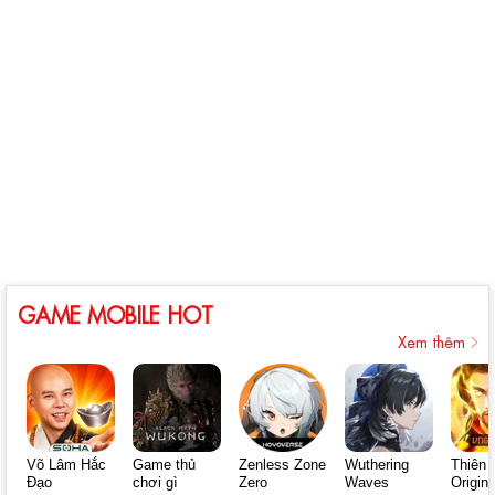
GAME MOBILE HOT
Xem thêm
Võ Lâm Hắc
Game thủ
Zenless Zone
Wuthering
Thiên 
Đạo
chơi gì
Zero
Waves
Origin