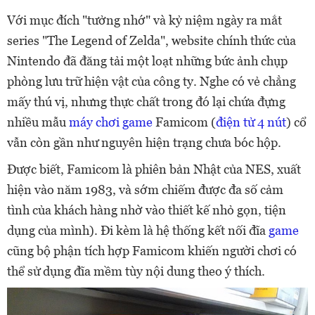
Với mục đích "tưởng nhớ" và kỷ niệm ngày ra mắt
series "The Legend of Zelda", website chính thức của
Nintendo đã đăng tải một loạt những bức ảnh chụp
phòng lưu trữ hiện vật của công ty. Nghe có vẻ chẳng
mấy thú vị, nhưng thực chất trong đó lại chứa đựng
nhiều mẫu
máy chơi game
Famicom (
điện tử 4 nút
) cổ
vẫn còn gần như nguyên hiện trạng chưa bóc hộp.
Được biết, Famicom là phiên bản Nhật của NES, xuất
hiện vào năm 1983, và sớm chiếm được đa số cảm
tình của khách hàng nhờ vào thiết kế nhỏ gọn, tiện
dụng của mình). Đi kèm là hệ thống kết nối đĩa
game
cũng bộ phận tích hợp Famicom khiến người chơi có
thể sử dụng đĩa mềm tùy nội dung theo ý thích.