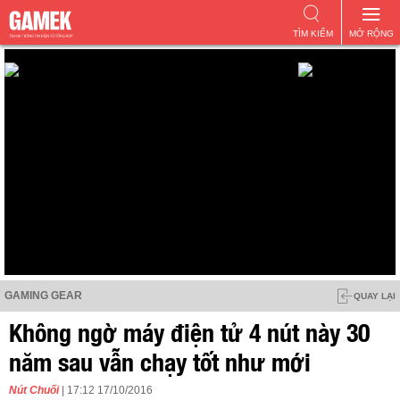
TÌM KIẾM
MỞ RỘNG
GAMING GEAR
QUAY LẠI
Không ngờ máy điện tử 4 nút này 30
năm sau vẫn chạy tốt như mới
Nút Chuối
| 17:12 17/10/2016