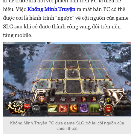
kí ức trước kia đối với phiên bản trên PC là điều dễ
hiểu. Việc
Khổng Minh Truyện
ra mắt bản PC có thể
được coi là hành trình “ngược” về cội nguồn của game
SLG sau khi có được thành công vang dội trên nền
tảng mobile.
Khổng Minh Truyện PC đưa game SLG trở lại cội nguồn của
chiến thuật