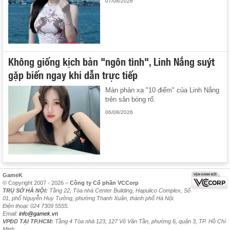
07/08/2026
Không giống kịch bản "ngôn tình", Linh Nắng suýt
gặp biến ngay khi dẫn trực tiếp
Màn phản xạ "10 điểm" của Linh Nắng
trên sân bóng rổ.
06/08/2026
GameK
© Copyright 2007 - 2026 –
Công ty Cổ phần VCCorp
TRỤ SỞ HÀ NỘI:
Tầng 22, Tòa nhà Center Building, Hapulico Complex, Số
01, phố Nguyễn Huy Tưởng, phường Thanh Xuân, thành phố Hà Nội.
Điện thoại: 024 7309 5555.
Email:
info@gamek.vn
VPĐD TẠI TP.HCM:
Tầng 4 Tòa nhà 123, 127 Võ Văn Tần, phường 6, quận 3, TP. Hồ Chí
Minh