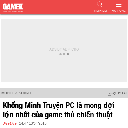
TÌM KIẾM
MỞ RỘNG
MOBILE & SOCIAL
QUAY LẠI
Khổng Minh Truyện PC là mong đợi
lớn nhất của game thủ chiến thuật
JiveLive
| 14:47 13/04/2016