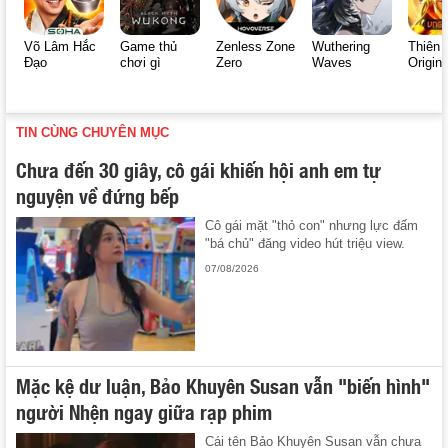
Võ Lâm Hắc
Game thủ
Zenless Zone
Wuthering
Thiên 
Đạo
chơi gì
Zero
Waves
Origin
TIN CÙNG CHUYÊN MỤC
Chưa đến 30 giây, cô gái khiến hội anh em tự
nguyện về đứng bếp
Cô gái mặt "thỏ con" nhưng lực đấm
"bá chủ" đăng video hút triệu view.
07/08/2026
Mặc kệ dư luận, Bảo Khuyên Susan vẫn "biến hình"
người Nhện ngay giữa rạp phim
Cái tên Bảo Khuyên Susan vẫn chưa