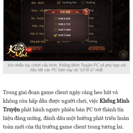
Với nhiều tùy chỉnh cấu hình, Khổng Minh Truyện PC sẽ phù hợp với
hầu hết các PC hiện nay dù “cổ lỗ sĩ” nhất
Trong giai đoạn game client ngày càng heo hút và
không còn hấp dẫn được người chơi, việc
Khổng Minh
Truyện
phát hành ngược phiên bản PC trở thành tín
hiệu đáng mừng, đánh dấu một hướng phát triển hoàn
toàn mới của thị trường game client trong tương lai.