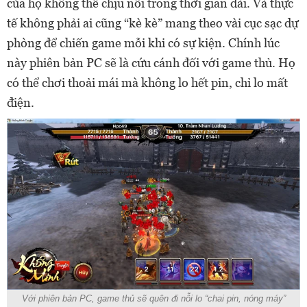
của họ không thể chịu nổi trong thời gian dài. Và thực
tế không phải ai cũng “kè kè” mang theo vài cục sạc dự
phòng để chiến game mỗi khi có sự kiện. Chính lúc
này phiên bản PC sẽ là cứu cánh đối với game thủ. Họ
có thể chơi thoải mái mà không lo hết pin, chỉ lo mất
điện.
Với phiên bản PC, game thủ sẽ quên đi nỗi lo “chai pin, nóng máy”