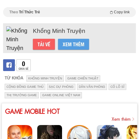
Theo
Trí Thức Trẻ
Copy link
Khổng Minh Truyện
TẢI VỀ
XEM THÊM
0
CHIA SẺ
TỪ KHÓA
KHỔNG MINH TRUYỆN
GAME CHIẾN THUẬT
CỘNG ĐỒNG GAME THỦ
SẠC DỰ PHÒNG
DÂN VĂN PHÒNG
CỔ LỖ SĨ
THỊ TRƯỜNG GAME
GAME ONLINE VIỆT NAM
GAME MOBILE HOT
Xem thêm