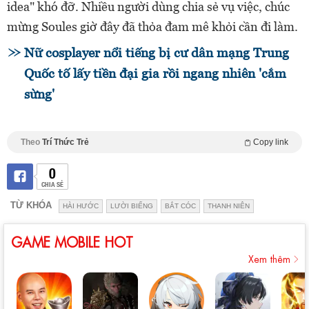
idea" khó đỡ. Nhiều người dùng chia sẻ vụ việc, chúc
mừng Soules giờ đây đã thỏa đam mê khỏi cần đi làm.
Nữ cosplayer nổi tiếng bị cư dân mạng Trung
Quốc tố lấy tiền đại gia rồi ngang nhiên 'cắm
sừng'
Theo
Trí Thức Trẻ
Copy link
0
CHIA SẺ
TỪ KHÓA
HÀI HƯỚC
LƯỜI BIẾNG
BẮT CÓC
THANH NIÊN
GAME MOBILE HOT
Xem thêm