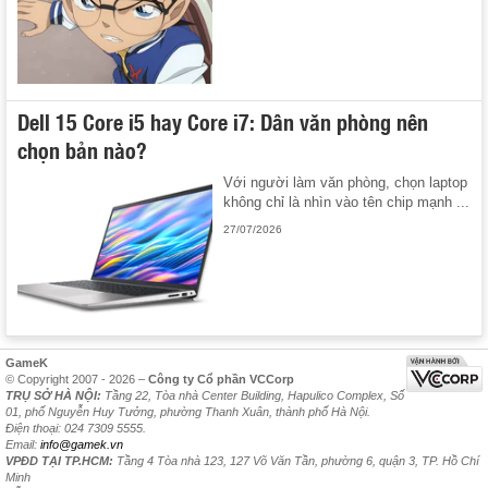
Dell 15 Core i5 hay Core i7: Dân văn phòng nên
chọn bản nào?
Với người làm văn phòng, chọn laptop
không chỉ là nhìn vào tên chip mạnh ...
27/07/2026
GameK
© Copyright 2007 - 2026 –
Công ty Cổ phần VCCorp
TRỤ SỞ HÀ NỘI:
Tầng 22, Tòa nhà Center Building, Hapulico Complex, Số
01, phố Nguyễn Huy Tưởng, phường Thanh Xuân, thành phố Hà Nội.
Điện thoại: 024 7309 5555.
Email:
info@gamek.vn
VPĐD TẠI TP.HCM:
Tầng 4 Tòa nhà 123, 127 Võ Văn Tần, phường 6, quận 3, TP. Hồ Chí
Minh