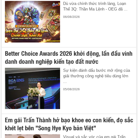
Dù vừa chính thức trình làng, Loạn
Thế 3Q: Thần Ma Lệnh - OEG đã ...
06/08/2026
Better Choice Awards 2026 khởi động, lần đầu vinh
danh doanh nghiệp kiến tạo đất nước
Sự kiện đánh dấu bước mở rộng của
giải thưởng công nghệ tiêu dùng lớn
...
05/08/2026
Em gái Trấn Thành hở bạo khoe eo con kiến, đọ sắc
khét lẹt bên "Song Hye Kyo bản Việt"
Visual và sắc vóc của em gái Trấn