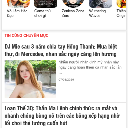
Võ Lâm Hắc
Game thủ
Zenless Zone
Wuthering
Thiên 
Đạo
chơi gì
Zero
Waves
Origin
TIN CÙNG CHUYÊN MỤC
DJ Mie sau 3 năm chia tay Hồng Thanh: Mua biệt
thự, đi Mercedes, nhan sắc ngày càng lên hương
Nhiều người nhận định mỹ nhân này
ngày càng hoàn thiện cả nhan sắc lẫn
...
07/08/2026
Loạn Thế 3Q: Thần Ma Lệnh chính thức ra mắt và
nhanh chóng bùng nổ trên các bảng xếp hạng nhờ
lối chơi thẻ tướng cuốn hút