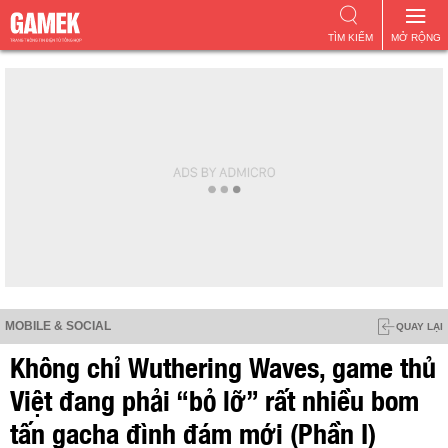
TÌM KIẾM
MỞ RỘNG
MOBILE & SOCIAL
QUAY LẠI
Không chỉ Wuthering Waves, game thủ
Việt đang phải “bỏ lỡ” rất nhiều bom
tấn gacha đình đám mới (Phần I)