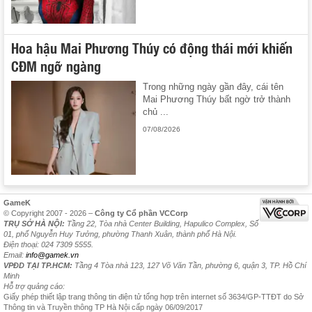
Hoa hậu Mai Phương Thúy có động thái mới khiến
CĐM ngỡ ngàng
Trong những ngày gần đây, cái tên
Mai Phương Thúy bất ngờ trở thành
chủ ...
07/08/2026
GameK
© Copyright 2007 - 2026 –
Công ty Cổ phần VCCorp
TRỤ SỞ HÀ NỘI:
Tầng 22, Tòa nhà Center Building, Hapulico Complex, Số
01, phố Nguyễn Huy Tưởng, phường Thanh Xuân, thành phố Hà Nội.
Điện thoại: 024 7309 5555.
Email:
info@gamek.vn
VPĐD TẠI TP.HCM:
Tầng 4 Tòa nhà 123, 127 Võ Văn Tần, phường 6, quận 3, TP. Hồ Chí
Minh
Hỗ trợ quảng cáo:
Giấy phép thiết lập trang thông tin điện tử tổng hợp trên internet số 3634/GP-TTĐT do Sở
Thông tin và Truyền thông TP Hà Nội cấp ngày 06/09/2017