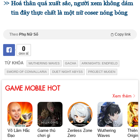
Hoá thân quá xuất sắc, người xem không dám
tin đây thực chất là một nữ coser nóng bỏng
Theo
Phụ Nữ Số
Copy link
0
CHIA SẺ
TỪ KHÓA
WUTHERING WAVES
GACHA
ARKNIGHTS: ENDFIELD
SWORD OF CONVALLARIA
DUET NIGHT ABYSS
PROJECT MUGEN
GAME MOBILE HOT
Xem thêm
Võ Lâm Hắc
Game thủ
Zenless Zone
Wuthering
Thiên 
Đạo
chơi gì
Zero
Waves
Origin