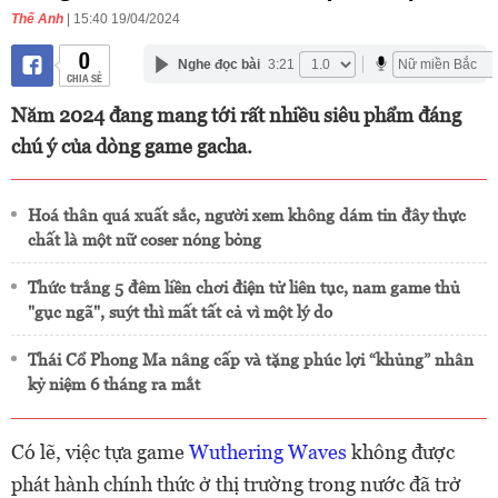
Thế Anh
| 15:40 19/04/2024
0
Nghe đọc bài
3:21
CHIA SẺ
Năm 2024 đang mang tới rất nhiều siêu phẩm đáng
chú ý của dòng game gacha.
Hoá thân quá xuất sắc, người xem không dám tin đây thực
chất là một nữ coser nóng bỏng
Thức trắng 5 đêm liền chơi điện tử liên tục, nam game thủ
"gục ngã", suýt thì mất tất cả vì một lý do
Thái Cổ Phong Ma nâng cấp và tặng phúc lợi “khủng” nhân
kỷ niệm 6 tháng ra mắt
Có lẽ, việc tựa game
Wuthering Waves
không được
phát hành chính thức ở thị trường trong nước đã trở