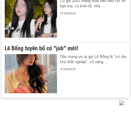
Cô gái 2001 thẳng thắn nêu tiêu chí về
bạn trai: có kinh tế, nhà ...
07/08/2026
Lê Bống tuyên bố có "job" mới!
Dân mạng ưu ái gọi Lê Bống là "cơ địa
khó thất nghiệp", cô nàng ...
07/08/2026