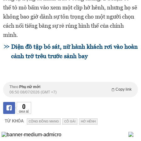
thể tò mò bấm vào xem một clip hớ hênh, nhưng họ sẽ
không bao giờ dành sự tôn trọng cho một người chọn
cách nổi tiếng bằng sự rẻ rúng hình thể của chính
mình.
Diện đồ tập bó sát, nữ hành khách rơi vào hoàn
cảnh trớ trêu trước sảnh bay
Theo
Phụ nữ mới
Copy link
06:50 08/07/2026 (GMT +7)
0
CHIA SẺ
TỪ KHÓA
CỘNG ĐỒNG MẠNG
CÔ GÁI
HỚ HÊNH