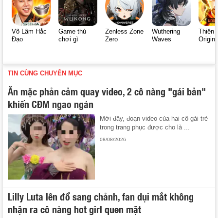
Võ Lâm Hắc
Game thủ
Zenless Zone
Wuthering
Thiên 
Đạo
chơi gì
Zero
Waves
Origin
TIN CÙNG CHUYÊN MỤC
Ăn mặc phản cảm quay video, 2 cô nàng "gái bản"
khiến CĐM ngao ngán
Mới đây, đoạn video của hai cô gái trẻ
trong trang phục được cho là ...
08/08/2026
Lilly Luta lên đồ sang chảnh, fan dụi mắt không
nhận ra cô nàng hot girl quen mặt