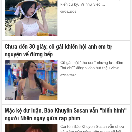
kiến cũ kỹ. Ví như việc ...
08/08/2026
Chưa đến 30 giây, cô gái khiến hội anh em tự
nguyện về đứng bếp
Cô gái mặt "thỏ con" nhưng lực đấm
"bá chủ" đăng video hút triệu view.
07/08/2026
Mặc kệ dư luận, Bảo Khuyên Susan vẫn "biến hình"
người Nhện ngay giữa rạp phim
Cái tên Bảo Khuyên Susan vẫn chưa
hề giảm sức nóng trên mạng xã hội.