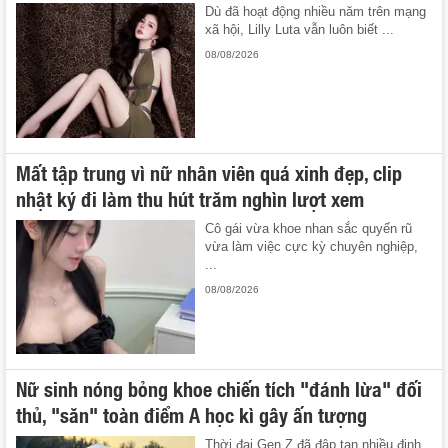
Dù đã hoạt động nhiều năm trên mạng
xã hội, Lilly Luta vẫn luôn biết ...
08/08/2026
Mất tập trung vì nữ nhân viên quá xinh đẹp, clip
nhật ký đi làm thu hút trăm nghìn lượt xem
Cô gái vừa khoe nhan sắc quyến rũ
vừa làm việc cực kỳ chuyên nghiệp,
...
08/08/2026
Nữ sinh nóng bỏng khoe chiến tích "đánh lừa" đối
thủ, "săn" toàn điểm A học kì gây ấn tượng
Thời đại Gen Z đã đập tan nhiều định