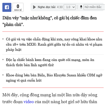
0
Nghe đọc bài
4:30
CHIA SẺ
Diện váy "mặc như không", cô gái bị chiếc đầm đen
"phản chủ".
Cô gái và vụ việc chấn động khi xưa, nay công khai khoe nhu
cầu 18+ trên MXH: Ranh giới giữa tự do cá nhân và vi phạm
pháp luật
Độc lạ chiếc bánh kem đang càn quét cõi mạng, món ăn
thách thức bản lĩnh người thử
Khoe dáng bên bàn Bida, Bảo Khuyên Susan khiến CĐM ngỡ
ngàng vì quá cuốn hút
Mới đây, cộng đồng mạng lại một lần nữa dậy sóng
trước đoạn
video
của một nàng hot girl sở hữu thân