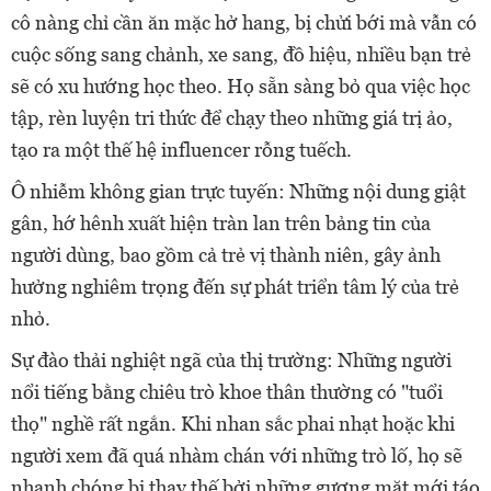
cô nàng chỉ cần ăn mặc hở hang, bị chửi bới mà vẫn có
cuộc sống sang chảnh, xe sang, đồ hiệu, nhiều bạn trẻ
sẽ có xu hướng học theo. Họ sẵn sàng bỏ qua việc học
tập, rèn luyện tri thức để chạy theo những giá trị ảo,
tạo ra một thế hệ influencer rỗng tuếch.
Ô nhiễm không gian trực tuyến: Những nội dung giật
gân, hớ hênh xuất hiện tràn lan trên bảng tin của
người dùng, bao gồm cả trẻ vị thành niên, gây ảnh
hưởng nghiêm trọng đến sự phát triển tâm lý của trẻ
nhỏ.
Sự đào thải nghiệt ngã của thị trường: Những người
nổi tiếng bằng chiêu trò khoe thân thường có "tuổi
thọ" nghề rất ngắn. Khi nhan sắc phai nhạt hoặc khi
người xem đã quá nhàm chán với những trò lố, họ sẽ
nhanh chóng bị thay thế bởi những gương mặt mới táo