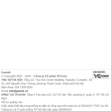
GameK
© Copyright 2007 - 2026 –
Công ty Cổ phần VCCorp
TRỤ SỞ HÀ NỘI:
Tầng 22, Tòa nhà Center Building, Hapulico Complex, Số
01, phố Nguyễn Huy Tưởng, phường Thanh Xuân, thành phố Hà Nội.
Điện thoại: 024 7309 5555.
Email:
info@gamek.vn
VPĐD TẠI TP.HCM:
Tầng 4 Tòa nhà 123, 127 Võ Văn Tần, phường 6, quận 3, TP. Hồ Chí
Minh
Hỗ trợ quảng cáo:
Giấy phép thiết lập trang thông tin điện tử tổng hợp trên internet số 3634/GP-TTĐT do Sở
Thông tin và Truyền thông TP Hà Nội cấp ngày 06/09/2017