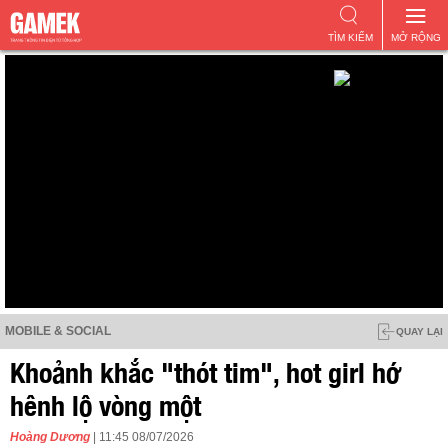
TÌM KIẾM
MỞ RỘNG
MOBILE & SOCIAL
QUAY LẠI
Khoảnh khắc "thót tim", hot girl hớ
hênh lộ vòng một
Hoàng Dương
| 11:45 08/07/2026