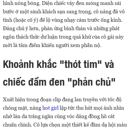
hình nóng bỏng. Diện chiếc váy đen mỏng manh sải
bước ở một sảnh khách sạn sang trọng, cô nàng đã vô
tình (hoặc cố ý) để lộ vùng nhạy cảm trước ống kính.
Đáng chú ý hơn, phản ứng bình thản và những phát
ngôn thách thức dư luận trong quá khứ của cô gái này
mới là tâm điểm khiến người xem phẫn nộ.
Khoảnh khắc "thót tim" và
chiếc đầm đen "phản chủ"
Xuất hiện trong đoạn clip đang lan truyền với tốc độ
chóng mặt, nàng
hot girl
lập tức thu hút mọi ánh nhìn
nhờ làn da trắng ngần cùng vóc dáng đồng hồ cát
chuẩn chỉnh. Cô lựa chọn một thiết kế đầm dạ hội màu