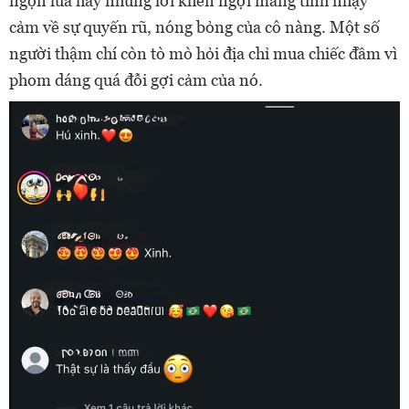
ngọn lửa hay những lời khen ngợi mang tính nhạy
cảm về sự quyến rũ, nóng bỏng của cô nàng. Một số
người thậm chí còn tò mò hỏi địa chỉ mua chiếc đầm vì
phom dáng quá đỗi gợi cảm của nó.