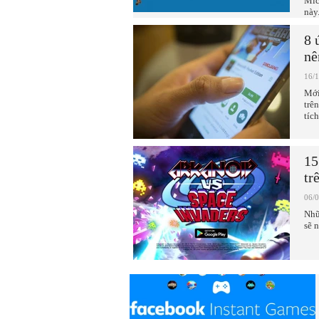
Mic
này
8 
nê
16/
Mới
trê
tíc
15
tr
06/
Nhữ
sẽ 