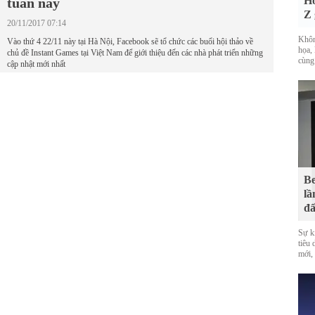
Hó
tuần này
Z 
20/11/2017 07:14
Khôn
Vào thứ 4 22/11 này tại Hà Nội, Facebook sẽ tổ chức các buổi hội thảo về
họa, 
chủ đề Instant Games tại Việt Nam để giới thiệu đến các nhà phát triển những
cùng
cập nhật mới nhất
Be
lầ
đấ
Sự k
tiêu
mới,