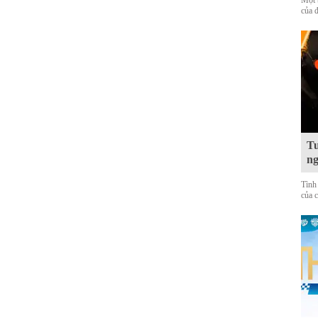
Một 
của 
Tu
ng
Tình
của 