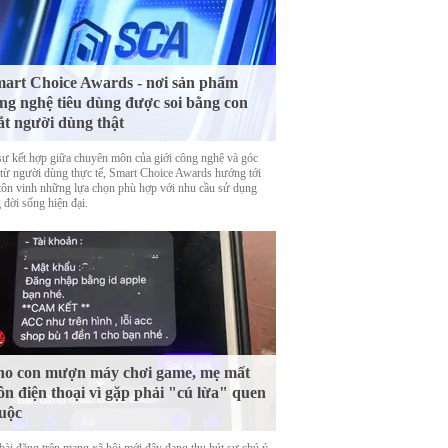
art Choice Awards - nơi sản phẩm
ng nghệ tiêu dùng được soi bằng con
t người dùng thật
sự kết hợp giữa chuyên môn của giới công nghệ và góc
 từ người dùng thực tế, Smart Choice Awards hướng tới
 tôn vinh những lựa chọn phù hợp với nhu cầu sử dụng
 đời sống hiện đại.
o con mượn máy chơi game, mẹ mất
ôn điện thoại vì gặp phải "cú lừa" quen
uộc