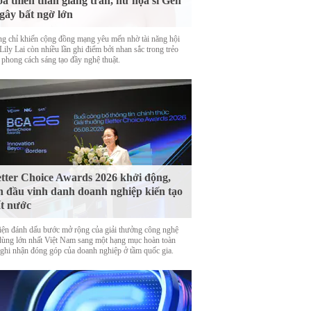
a thiên thần giáng trần, nữ họa sĩ Gen
gây bất ngờ lớn
g chỉ khiến cộng đồng mạng yêu mến nhờ tài năng hội
Lily Lai còn nhiều lần ghi điểm bởi nhan sắc trong trẻo
 phong cách sáng tạo đầy nghệ thuật.
tter Choice Awards 2026 khởi động,
n đầu vinh danh doanh nghiệp kiến tạo
t nước
iện đánh dấu bước mở rộng của giải thưởng công nghệ
 dùng lớn nhất Việt Nam sang một hạng mục hoàn toàn
 ghi nhận đóng góp của doanh nghiệp ở tầm quốc gia.