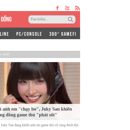
 ĐỒNG
LINE
PC/CONSOLE
360° GAMEFI
n mới
 anh em "chạy bo", Juky San khiến
ng đồng game thủ "phát sốt"
ĩ Juky San đang khiến anh em game thủ vô cùng thích thú.