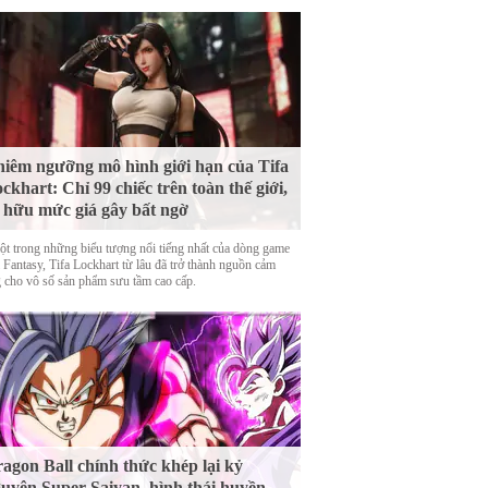
iêm ngưỡng mô hình giới hạn của Tifa
ckhart: Chỉ 99 chiếc trên toàn thế giới,
 hữu mức giá gây bất ngờ
ột trong những biểu tượng nổi tiếng nhất của dòng game
 Fantasy, Tifa Lockhart từ lâu đã trở thành nguồn cảm
 cho vô số sản phẩm sưu tầm cao cấp.
agon Ball chính thức khép lại kỷ
uyên Super Saiyan, hình thái huyền