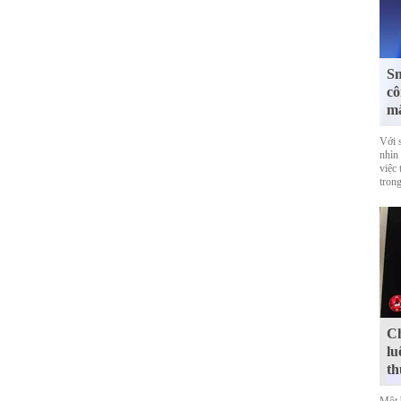
Sm
cô
mắ
Với 
nhìn
việc
trong
Ch
lu
th