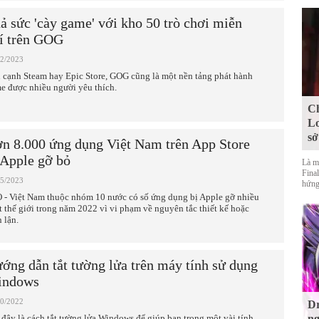
ả sức 'cày game' với kho 50 trò chơi miễn
í trên GOG
12/2023
 cạnh Steam hay Epic Store, GOG cũng là một nền tảng phát hành
e được nhiều người yêu thích.
Ch
Lo
sở
n 8.000 ứng dụng Việt Nam trên App Store
 Apple gỡ bỏ
Là m
Final
05/2023
hứng
 - Việt Nam thuộc nhóm 10 nước có số ứng dụng bị Apple gỡ nhiều
t thế giới trong năm 2022 vì vi phạm về nguyên tắc thiết kế hoặc
 lận.
ớng dẫn tắt tường lửa trên máy tính sử dụng
indows
10/2022
Dr
 đây là cách tắt tường lửa Windows để giúp bạn trong một vài tính
ng