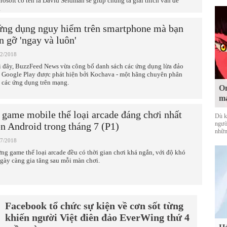
rosoft có tên là David Seidman sẽ giúp chúng ta giải thích vấn đề
.
ứng dụng nguy hiểm trên smartphone mà bạn
n gỡ 'ngay và luôn'
12/2018
 đây, BuzzFeed News vừa công bố danh sách các ứng dụng lừa đảo
n Google Play được phát hiện bởi Kochava - một hãng chuyên phân
h các ứng dụng trên mạng.
On
mạ
 game mobile thể loại arcade đáng chơi nhất
Dù k
ngườ
ên Android trong tháng 7 (P1)
nhữn
07/2018
ng game thể loại arcade đều có thời gian chơi khá ngắn, với độ khó
ngày càng gia tăng sau mỗi màn chơi.
Facebook tổ chức sự kiện về cơn sốt từng
khiến người Việt điên đảo EverWing thứ 4