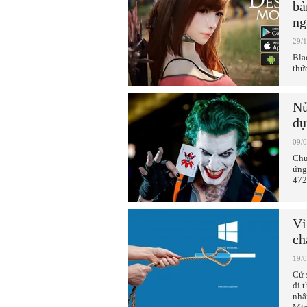
bả
ng
29/
Bla
thứ
Nử
dụ
09/
Chu
ứng
472
Vì
ch
19/
Cứ 
đi 
nhâ