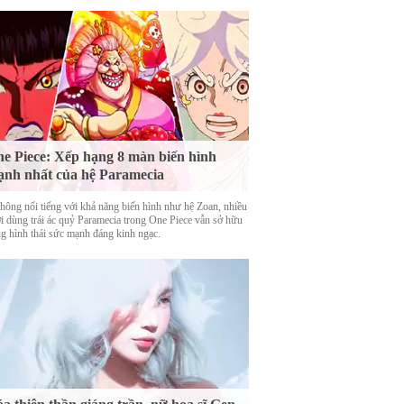
e Piece: Xếp hạng 8 màn biến hình
nh nhất của hệ Paramecia
hông nổi tiếng với khả năng biến hình như hệ Zoan, nhiều
i dùng trái ác quỷ Paramecia trong One Piece vẫn sở hữu
g hình thái sức mạnh đáng kinh ngạc.