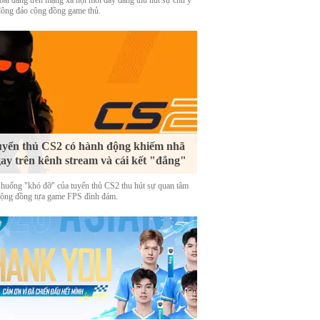
bài đăng trên mạng xã hội mới đây đang thu hút sự chú ý
đông đảo cộng đồng game thủ.
yển thủ CS2 có hành động khiếm nhã
ay trên kênh stream và cái kết "đắng"
 huống "khó đỡ" của tuyển thủ CS2 thu hút sự quan tâm
cộng đồng tựa game FPS đình đám.