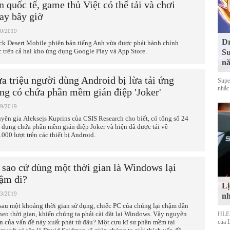
n quốc tế, game thủ Việt có thể tải và chơi
ay bây giờ
10/2019
Dr
ck Desert Mobile phiên bản tiếng Anh vừa được phát hành chính
c trên cả hai kho ứng dụng Google Play và App Store.
Su
nă
a triệu người dùng Android bị lừa tải ứng
Supe
nhắc
ng có chứa phần mềm gián điệp 'Joker'
09/2019
yên gia Aleksejs Kuprins của CSIS Research cho biết, có tổng số 24
 dụng chứa phần mềm gián điệp Joker và hiện đã được tải về
.000 lượt trên các thiết bị Android.
 sao cứ dùng một thời gian là Windows lại
ậm đi?
Lị
03/2019
nh
sau một khoảng thời gian sử dụng, chiếc PC của chúng lại chậm dần
theo thời gian, khiến chúng ta phải cài đặt lại Windows. Vậy nguyên
HLE s
n của vấn đề này xuất phát từ đâu? Một cựu kĩ sư phần mềm tại
của 