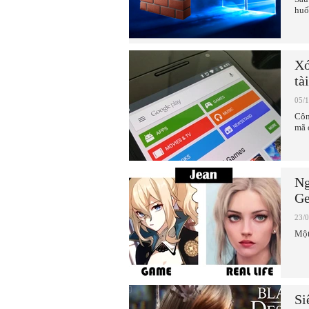
huố
Xó
tà
05/
Côn
mã 
Ng
Ge
23/
Một
Si