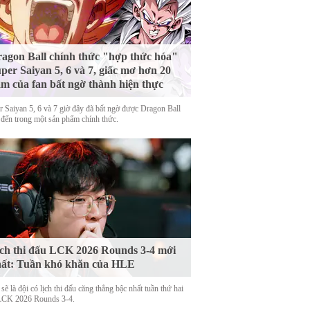
agon Ball chính thức "hợp thức hóa"
per Saiyan 5, 6 và 7, giấc mơ hơn 20
m của fan bất ngờ thành hiện thực
r Saiyan 5, 6 và 7 giờ đây đã bất ngờ được Dragon Ball
 đến trong một sản phẩm chính thức.
ch thi đấu LCK 2026 Rounds 3-4 mới
ất: Tuần khó khăn của HLE
ẽ là đội có lịch thi đấu căng thẳng bậc nhất tuần thứ hai
LCK 2026 Rounds 3-4.