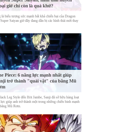
oại giờ chỉ còn là quá khứ?
 là biểu tượng sức mạnh bất khả chiến bại của Dragon
 Super Saiyan giờ đây đang dần bị các hình thái mới thay
e Piece: 6 năng lực mạnh nhất giúp
nji trở thành "quái vật" của băng Mũ
ơm
ack Leg Style đến Ifrit Jambe, Sanji đã sở hữu hàng loạt
 lực giúp anh trở thành một trong những chiến binh mạnh
 băng Mũ Rơm.