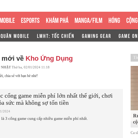
MOBILE
ESPORTS
KHÁM PHÁ
MANGA/FILM
HÓNG
CỘNG
 QUÂN MOBILE
LMHT: TỐC CHIẾN
GAMING GEAR
GAME ON
n mới về
Kho Ứng Dụng
Ti
 NHẬT
Thứ ba, 02/01/2024 11:18
ửi, chia sẻ với bạn bè nhé!
c cổng game miễn phí lớn nhất thế giới, chơi
ỏa sức mà không sợ tốn tiền
01/2024
Rủ
 là 3 cổng game cung cấp nhiều game miễn phí nhất.
cộ
Ca s