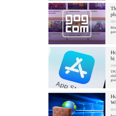
Th
ph
18/
Bên
gam
Hơ
bị
24/
TPO
nhấ
gian
Hư
W
30/
Sau