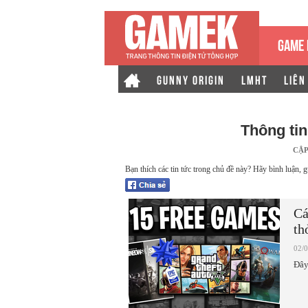
GAME 
GUNNY ORIGIN
LMHT
LIÊN
Thông ti
CẬP
Bạn thích các tin tức trong chủ đề này? Hãy bình luận, g
Cá
th
02/
Đây