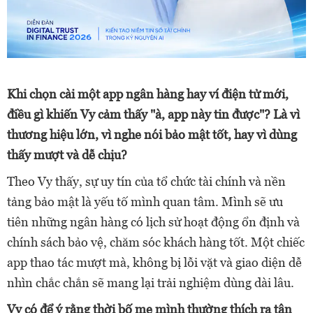
Khi chọn cài một app ngân hàng hay ví điện tử mới,
điều gì khiến Vy cảm thấy "à, app này tin được"? Là vì
thương hiệu lớn, vì nghe nói bảo mật tốt, hay vì dùng
thấy mượt và dễ chịu?
Theo Vy thấy, sự uy tín của tổ chức tài chính và nền
tảng bảo mật là yếu tố mình quan tâm. Mình sẽ ưu
tiên những ngân hàng có lịch sử hoạt động ổn định và
chính sách bảo vệ, chăm sóc khách hàng tốt. Một chiếc
app thao tác mượt mà, không bị lỗi vặt và giao diện dễ
nhìn chắc chắn sẽ mang lại trải nghiệm dùng dài lâu.
Vy có để ý rằng thời bố mẹ mình thường thích ra tận