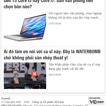
Dell 15 Core i5 hay Core i7: Dân văn phòng nên
chọn bản nào?
Với người làm văn phòng, chọn laptop
không chỉ là nhìn vào tên chip mạnh ...
27/07/2026
Ai đó làm ơn nói với ca sĩ này: Đây là WATERBOMB
chứ không phải sàn nhảy thoát y!
Sân khấu phản cảm của nữ ca sĩ này
đang gây tranh cãi dữ dội.
26/07/2026
GameK
© Copyright 2007 - 2026 –
Công ty Cổ phần VCCorp
TRỤ SỞ HÀ NỘI:
Tầng 22, Tòa nhà Center Building, Hapulico Complex, Số