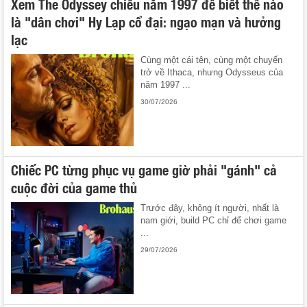
Xem The Odyssey chiếu năm 1997 để biết thế nào
là "dân chơi" Hy Lạp cổ đại: ngạo mạn và hưởng
lạc
Cùng một cái tên, cùng một chuyến
trở về Ithaca, nhưng Odysseus của
năm 1997 ...
30/07/2026
Chiếc PC từng phục vụ game giờ phải "gánh" cả
cuộc đời của game thủ
Trước đây, không ít người, nhất là
nam giới, build PC chỉ để chơi game
...
29/07/2026