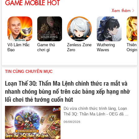
GAME MOBILE HOT
Xem thêm
Võ Lâm Hắc
Game thủ
Zenless Zone
Wuthering
Thiên 
Đạo
chơi gì
Zero
Waves
Origin
TIN CÙNG CHUYÊN MỤC
Loạn Thế 3Q: Thần Ma Lệnh chính thức ra mắt và
nhanh chóng bùng nổ trên các bảng xếp hạng nhờ
lối chơi thẻ tướng cuốn hút
Dù vừa chính thức trình làng, Loạn
Thế 3Q: Thần Ma Lệnh - OEG đã ...
06/08/2026