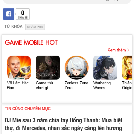
0
CHIA SẺ
TỪ KHÓA
KHÁM PHÁ
GAME MOBILE HOT
Xem thêm
Võ Lâm Hắc
Game thủ
Zenless Zone
Wuthering
Thiên 
Đạo
chơi gì
Zero
Waves
Origin
TIN CÙNG CHUYÊN MỤC
DJ Mie sau 3 năm chia tay Hồng Thanh: Mua biệt
thự, đi Mercedes, nhan sắc ngày càng lên hương