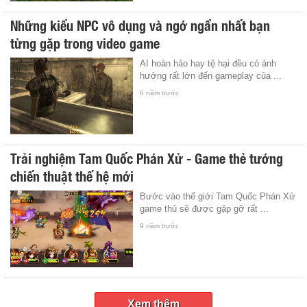
Những kiểu NPC vô dụng và ngớ ngẩn nhất bạn
từng gặp trong video game
AI hoàn hảo hay tệ hại đều có ảnh
hưởng rất lớn đến gameplay của ...
6 năm trước
Trải nghiệm Tam Quốc Phán Xử - Game thẻ tướng
chiến thuật thế hệ mới
Bước vào thế giới Tam Quốc Phán Xử
game thủ sẽ được gặp gỡ rất ...
9 năm trước
Xem thêm