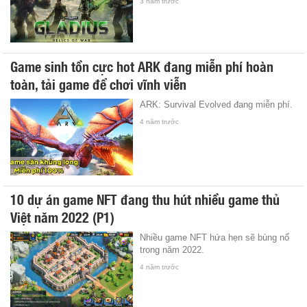
3 năm trước
Game sinh tồn cực hot ARK đang miễn phí hoàn
toàn, tải game để chơi vĩnh viễn
ARK: Survival Evolved đang miễn phí.
4 năm trước
10 dự án game NFT đang thu hút nhiều game thủ
Việt năm 2022 (P1)
Nhiều game NFT hứa hẹn sẽ bùng nổ
trong năm 2022.
4 năm trước