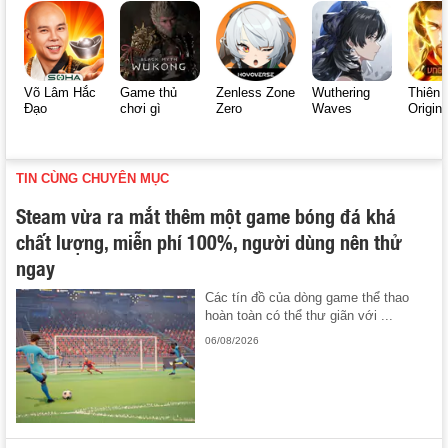
Võ Lâm Hắc
Game thủ
Zenless Zone
Wuthering
Thiên 
Đạo
chơi gì
Zero
Waves
Origin
TIN CÙNG CHUYÊN MỤC
Steam vừa ra mắt thêm một game bóng đá khá
chất lượng, miễn phí 100%, người dùng nên thử
ngay
Các tín đồ của dòng game thể thao
hoàn toàn có thể thư giãn với ...
06/08/2026