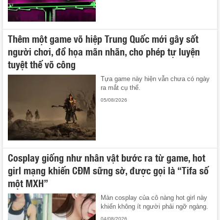
Thêm một game võ hiệp Trung Quốc mới gây sốt
người chơi, đồ họa mãn nhãn, cho phép tự luyện
tuyệt thế võ công
Tựa game này hiện vẫn chưa có ngày
ra mắt cụ thể.
05/08/2026
Cosplay giống như nhân vật bước ra từ game, hot
girl mạng khiến CĐM sững sờ, được gọi là “Tifa số
một MXH”
Màn cosplay của cô nàng hot girl này
khiến không ít người phải ngỡ ngàng.
04/08/2026