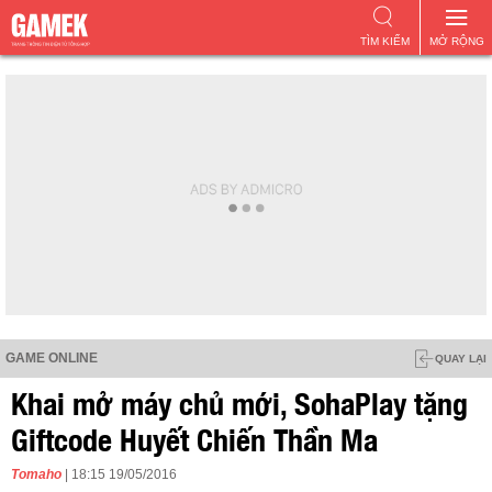
TÌM KIẾM
MỞ RỘNG
GAME ONLINE
QUAY LẠI
Khai mở máy chủ mới, SohaPlay tặng
Giftcode Huyết Chiến Thần Ma
Tomaho
| 18:15 19/05/2016