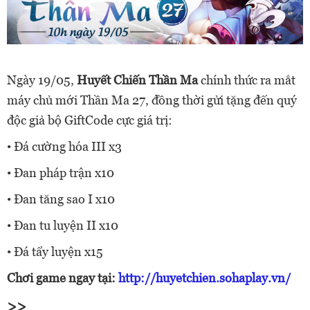
Ngày 19/05,
Huyết Chiến Thần Ma
chính thức ra mắt
máy chủ mới Thần Ma 27, đồng thời gửi tặng đến quý
độc giả bộ GiftCode cực giá trị:
• Đá cường hóa III x3
• Đan pháp trận x10
• Đan tăng sao I x10
• Đan tu luyện II x10
• Đá tẩy luyện x15
Chơi game ngay tại:
http://huyetchien.sohaplay.vn/
>>