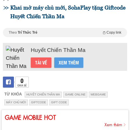
Khai mở máy chủ mới, SohaPlay tặng Giftcode
Huyết Chiến Thần Ma
Theo
Trí Thức Trẻ
Copy link
Huyết Chiến Thần Ma
TẢI VỀ
XEM THÊM
0
CHIA SẺ
TỪ KHÓA
HUYẾT CHIẾN THẦN MA
GAME ONLINE
WEBGAME
MÁY CHỦ MỚI
GIFTCODE
GIFT CODE
GAME MOBILE HOT
Xem thêm