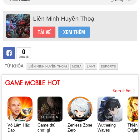
Liên Minh Huyền Thoại
TẢI VỀ
XEM THÊM
0
CHIA SẺ
TỪ KHÓA
LIÊN MINH HUYỀN THOẠI
MOBA
LMHT
ESPORTS
GAME MOBILE HOT
Xem thêm
Võ Lâm Hắc
Game thủ
Zenless Zone
Wuthering
Thiên 
Đạo
chơi gì
Zero
Waves
Origin