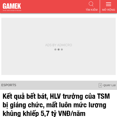
TÌM KIẾM
MỞ RỘNG
ESPORTS
QUAY LẠI
Kết quả bết bát, HLV trưởng của TSM
bị giáng chức, mất luôn mức lương
khủng khiếp 5,7 tỷ VNĐ/năm