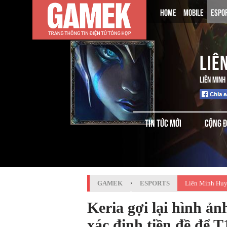
HOME
MOBILE
ESPO
LIÊ
LIÊN MINH
TIN TỨC MỚI
CỘNG 
GAMEK
›
ESPORTS
Liên Minh Huy
Keria gợi lại hình ả
xác định tiền đề để T