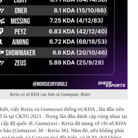
Keria có số KDA cao hơn cả Gumayusi, Ruler
biết, việc Keria và Gumayusi thống trị KDA , lần đầu tiên
 là tại CKTG 2021 . Trong lần đầu đánh cặp cùng nhau tại
u cấp độ quốc tế, Gumayusi - Keria đã mang về chỉ số KDA
n hảo (Gumayusi 30 - Keria 36). Năm đó, nếu không phải
quá mạnh, và Canyon quá đột biến, có lẽ T1 chứ không