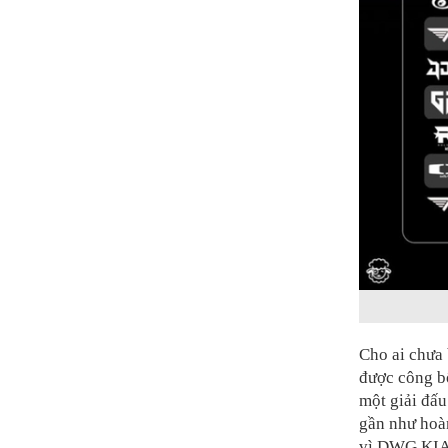
Cho ai chưa 
được công bố
một giải đấ
gần như hoà
vì DWG KIA 