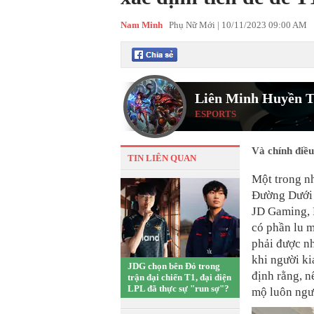
Nam Minh
Phụ Nữ Mới |
10/11/2023 09:00 AM
Liên Minh Huyền T
ESPORTS
Và chính điều
TIN LIÊN QUAN
Một trong n
Đường Dưới 
JD Gaming, R
có phần lu m
phải được nh
khi người ki
JDG chọn bên Đỏ trong
định rằng, n
trận đại chiến T1, đại diện
LPL đã thực sự "run sợ"?
mộ luôn ngườ