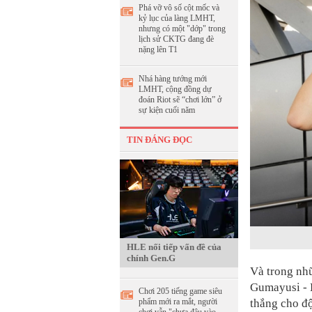
Phá vỡ vô số cột mốc và
kỷ lục của làng LMHT,
nhưng có một "dớp" trong
lịch sử CKTG đang đè
nặng lên T1
Nhá hàng tướng mới
LMHT, cộng đồng dự
đoán Riot sẽ “chơi lớn” ở
sự kiện cuối năm
TIN ĐÁNG ĐỌC
HLE nối tiếp vấn đề của
chính Gen.G
Và trong nhữ
Gumayusi - 
Chơi 205 tiếng game siêu
thắng cho độ
phẩm mới ra mắt, người