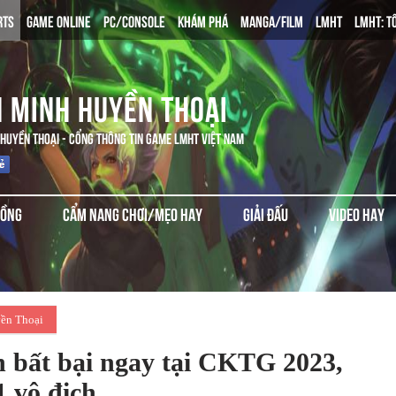
RTS
GAME ONLINE
PC/CONSOLE
KHÁM PHÁ
MANGA/FILM
LMHT
LMHT: T
N MINH HUYỀN THOẠI
 HUYỀN THOẠI - CỔNG THÔNG TIN GAME LMHT VIỆT NAM
ĐỒNG
CẨM NANG CHƠI/MẸO HAY
GIẢI ĐẤU
VIDEO HAY
ền Thoại
nh bất bại ngay tại CKTG 2023,
1 vô địch