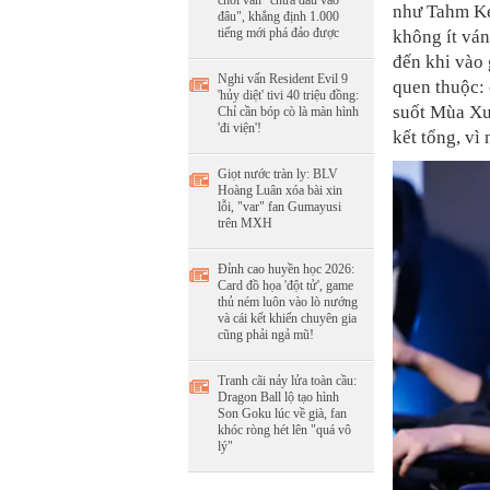
chơi vẫn "chưa đâu vào
như Tahm Ken
đâu", khẳng định 1.000
tiếng mới phá đảo được
không ít ván
đến khi vào 
Nghi vấn Resident Evil 9
quen thuộc: 
'hủy diệt' tivi 40 triệu đồng:
suốt Mùa Xu
Chỉ cần bóp cò là màn hình
'đi viện'!
kết tổng, vì
Giọt nước tràn ly: BLV
Hoàng Luân xóa bài xin
lỗi, "var" fan Gumayusi
trên MXH
Đỉnh cao huyền học 2026:
Card đồ họa 'đột tử', game
thủ ném luôn vào lò nướng
và cái kết khiến chuyên gia
cũng phải ngả mũ!
Tranh cãi nảy lửa toàn cầu:
Dragon Ball lộ tạo hình
Son Goku lúc về già, fan
khóc ròng hét lên "quá vô
lý"