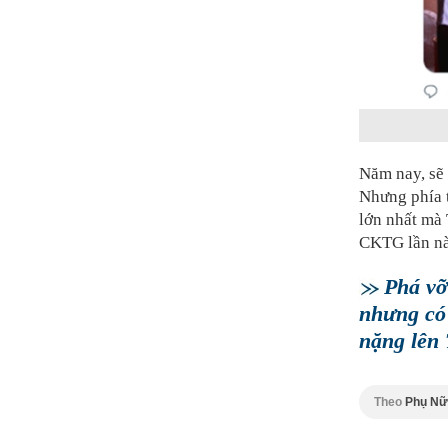
Năm nay, sẽ
Nhưng phía 
lớn nhất mà 
CKTG lần nà
Phá vỡ
nhưng có
nặng lên
Theo
Phụ Nữ