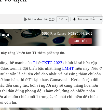
2:24
Nghe đọc bài
hoại
NPH:
Riot Games
NCB:
01/08/2012
CHI TIẾT
 này càng khiến fan T1 thêm phần tự tin.
hững thế mạnh của
T1
ở
CKTG 2023
chính là sở hữu cặp
được xem là đột biến bậc nhất làng
LMHT
hiện nay. Nếu ở
uler vẫn là cái tên chủ đạo nhất, và Missing thậm chí còn
ờ hơn hẳn, thì ở T1 lại khác. Gumayusi - Keria là cặp đôi
ắc đến cùng lúc, bởi vì người này sẽ càng thăng hoa hơn
a thi đấu đúng phong độ. Thậm chí, từng có nhiều nhận
ếu ai muốn chiêu mộ 1 trong 2, sẽ phải chi thêm để chiêu
i còn lại.