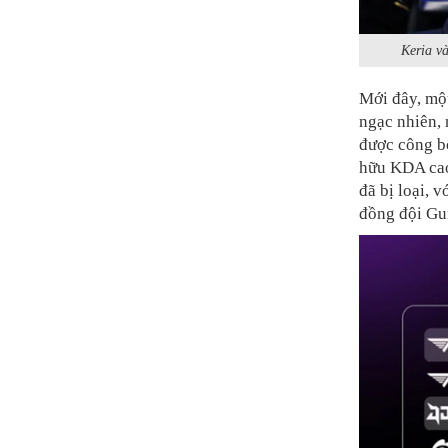
Keria v
Mới đây, mộ
ngạc nhiên, 
được công bố
hữu KDA cao 
đã bị loại, 
đồng đội Gu