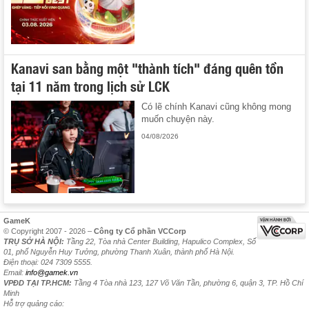
Kanavi san bằng một "thành tích" đáng quên tồn
tại 11 năm trong lịch sử LCK
Có lẽ chính Kanavi cũng không mong
muốn chuyện này.
04/08/2026
GameK
© Copyright 2007 - 2026 –
Công ty Cổ phần VCCorp
TRỤ SỞ HÀ NỘI:
Tầng 22, Tòa nhà Center Building, Hapulico Complex, Số
01, phố Nguyễn Huy Tưởng, phường Thanh Xuân, thành phố Hà Nội.
Điện thoại: 024 7309 5555.
Email:
info@gamek.vn
VPĐD TẠI TP.HCM:
Tầng 4 Tòa nhà 123, 127 Võ Văn Tần, phường 6, quận 3, TP. Hồ Chí
Minh
Hỗ trợ quảng cáo: