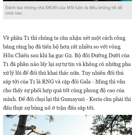
Đánh bại những nhà ĐKVĐ của MSI luôn là điều không hề dễ
chút nào
Về phần T1 thì chúng ta cần nhận xét một cách công
bằng rằng họ đã tiến bộ hơn rất nhiều so với vòng
Hỗn Chiến sau khi hạ gục G2. Bộ đôi Đường Dưới của
T1 đã phần nào lấy lại sự tự tin và không có những pha
xử lý lỗi để đối thủ khai thác nữa. Tuy nhiên đối thủ
sắp tới của T1 là RNG và cặp đôi Gala - Ming thì vẫn
cho thấy sự phối hợp quá tốt cùng phong độ cao của
mình. Để đối chọi lại thì Gumayusi - Keria cần phải thi
đấu thực sự bùng nổ ở trận đấu sắp tới.