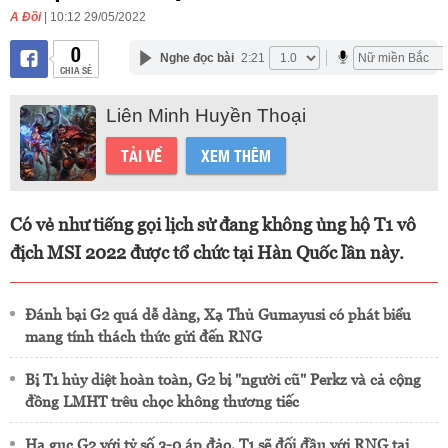
A Đồi
| 10:12 29/05/2022
0
Nghe đọc bài
2:21
CHIA SẺ
Liên Minh Huyền Thoại
TẢI VỀ
XEM THÊM
Có vẻ như tiếng gọi lịch sử đang không ủng hộ T1 vô
địch MSI 2022 được tổ chức tại Hàn Quốc lần này.
Đánh bại G2 quá dễ dàng, Xạ Thủ Gumayusi có phát biểu
mang tính thách thức gửi đến RNG
Bị T1 hủy diệt hoàn toàn, G2 bị "người cũ" Perkz và cả cộng
đồng LMHT trêu chọc không thương tiếc
Hạ gục G2 với tỷ số 3-0 áp đảo, T1 sẽ đối đầu với RNG tại