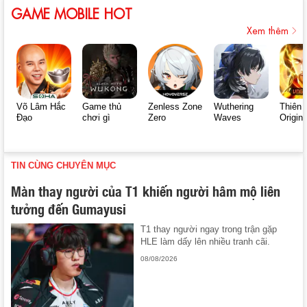
GAME MOBILE HOT
Xem thêm
Võ Lâm Hắc
Game thủ
Zenless Zone
Wuthering
Thiên 
Đạo
chơi gì
Zero
Waves
Origin
TIN CÙNG CHUYÊN MỤC
Màn thay người của T1 khiến người hâm mộ liên
tưởng đến Gumayusi
T1 thay người ngay trong trận gặp
HLE làm dấy lên nhiều tranh cãi.
08/08/2026