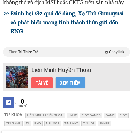
không thể vô địch MSI hoặc CKTG trên sân nhà này.
Đánh bại G2 quá dễ dàng, Xạ Thủ Gumayusi
có phát biểu mang tính thách thức gửi đến
RNG
Theo
Trí Thức Trẻ
Copy link
Liên Minh Huyền Thoại
TẢI VỀ
XEM THÊM
0
CHIA SẺ
TỪ KHÓA
LIÊN MINH HUYỀN THOẠI
LMHT
RIOT GAMES
GAME
RIOT
TIN GAME
T1
RNG
MSI 2022
TIN LMHT
TIN LOL
FAKER