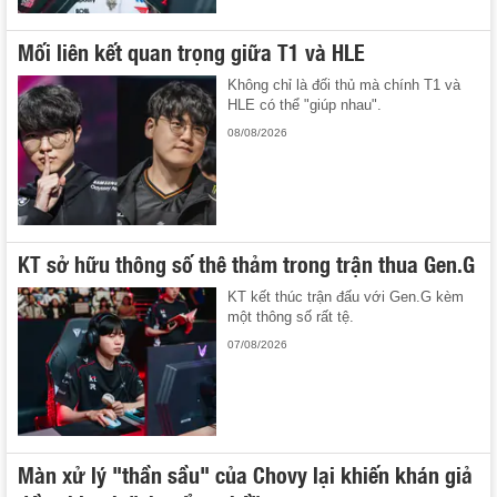
Mối liên kết quan trọng giữa T1 và HLE
Không chỉ là đối thủ mà chính T1 và
HLE có thể "giúp nhau".
08/08/2026
KT sở hữu thông số thê thảm trong trận thua Gen.G
KT kết thúc trận đấu với Gen.G kèm
một thông số rất tệ.
07/08/2026
Màn xử lý "thần sầu" của Chovy lại khiến khán giả