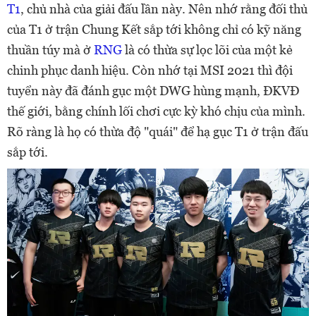
T1
, chủ nhà của giải đấu lần này. Nên nhớ rằng đối thủ
của T1 ở trận Chung Kết sắp tới không chỉ có kỹ năng
thuần túy mà ở
RNG
là có thừa sự lọc lõi của một kẻ
chinh phục danh hiệu. Còn nhớ tại MSI 2021 thì đội
tuyển này đã đánh gục một DWG hùng mạnh, ĐKVĐ
thế giới, bằng chính lối chơi cực kỳ khó chịu của mình.
Rõ ràng là họ có thừa độ "quái" để hạ gục T1 ở trận đấu
sắp tới.