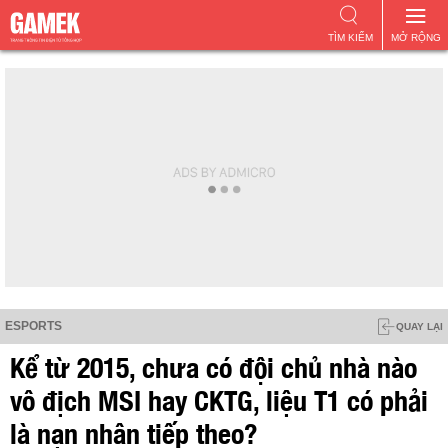
TÌM KIẾM
MỞ RỘNG
ESPORTS
QUAY LẠI
Kể từ 2015, chưa có đội chủ nhà nào
vô địch MSI hay CKTG, liệu T1 có phải
là nạn nhân tiếp theo?