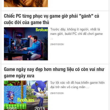
Chiếc PC từng phục vụ game giờ phải "gánh" cả
cuộc đời của game thủ
Trước đây, không ít người, nhất là
nam giới, build PC chỉ để chơi game
...
29/07/2026
Game ngày nay đẹp hơn nhưng liệu có còn vui như
game ngày xưa
Sự lột xác về đồ họa khiến game hiện
đại trở nên vô cùng mãn ...
29/07/2026