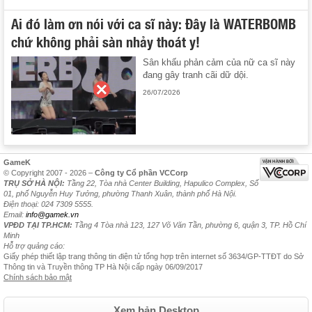
Ai đó làm ơn nói với ca sĩ này: Đây là WATERBOMB
chứ không phải sàn nhảy thoát y!
Sân khấu phản cảm của nữ ca sĩ này
đang gây tranh cãi dữ dội.
26/07/2026
GameK
© Copyright 2007 - 2026 –
Công ty Cổ phần VCCorp
TRỤ SỞ HÀ NỘI:
Tầng 22, Tòa nhà Center Building, Hapulico Complex, Số
01, phố Nguyễn Huy Tưởng, phường Thanh Xuân, thành phố Hà Nội.
Điện thoại: 024 7309 5555.
Email:
info@gamek.vn
VPĐD TẠI TP.HCM:
Tầng 4 Tòa nhà 123, 127 Võ Văn Tần, phường 6, quận 3, TP. Hồ Chí
Minh
Hỗ trợ quảng cáo:
Giấy phép thiết lập trang thông tin điện tử tổng hợp trên internet số 3634/GP-TTĐT do Sở
Thông tin và Truyền thông TP Hà Nội cấp ngày 06/09/2017
Chính sách bảo mật
Xem bản Desktop