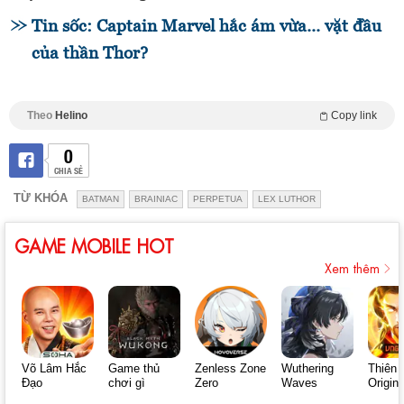
Tin sốc: Captain Marvel hắc ám vừa... vặt đầu
của thần Thor?
Theo
Helino
Copy link
0
CHIA SẺ
TỪ KHÓA
BATMAN
BRAINIAC
PERPETUA
LEX LUTHOR
GAME MOBILE HOT
Xem thêm
Võ Lâm Hắc
Game thủ
Zenless Zone
Wuthering
Thiên 
Đạo
chơi gì
Zero
Waves
Origin