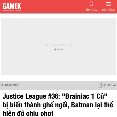
TÌM KIẾM
MỞ RỘNG
KHÁM PHÁ
QUAY LẠI
Justice League #36: "Brainiac 1 Củ"
bị biến thành ghế ngồi, Batman lại thể
hiện độ chịu chơi