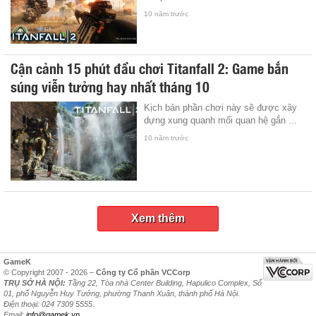
10 năm trước
Cận cảnh 15 phút đầu chơi Titanfall 2: Game bắn
súng viễn tưởng hay nhất tháng 10
Kịch bản phần chơi này sẽ được xây
dựng xung quanh mối quan hệ gắn ...
10 năm trước
Xem thêm
GameK
© Copyright 2007 - 2026 –
Công ty Cổ phần VCCorp
TRỤ SỞ HÀ NỘI:
Tầng 22, Tòa nhà Center Building, Hapulico Complex, Số
01, phố Nguyễn Huy Tưởng, phường Thanh Xuân, thành phố Hà Nội.
Điện thoại: 024 7309 5555.
Email:
info@gamek.vn