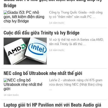
Bridge
Công ty Trung Quốc Giada - một công
ty có "thâm niên" sản xuất PC ...
14 năm trước
Cuộc đối đầu giữa Trinity và Ivy Bridge
Vi xử lý thế hệ mới A-Series của AMD,
tên mã Trinity là đối thủ ...
14 năm trước
NEC công bố Ultrabook nhẹ nhất thế giới
LaVie Z - ultrabook nặng chỉ 875 gram
vừa được hãng NEC (Nhật Bản) công
...
14 năm trước
Laptop giải trí HP Pavilion mới với Beats Audio giá