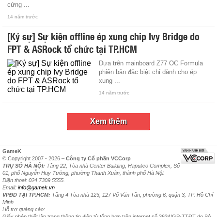
cứng ...
14 năm trước
[Ký sự] Sự kiện offline ép xung chip Ivy Bridge do
FPT & ASRock tổ chức tại TP.HCM
Dựa trên mainboard Z77 OC Formula
phiên bản đặc biệt chỉ dành cho ép
xung ...
14 năm trước
Xem thêm
GameK
© Copyright 2007 - 2026 –
Công ty Cổ phần VCCorp
TRỤ SỞ HÀ NỘI:
Tầng 22, Tòa nhà Center Building, Hapulico Complex, Số
01, phố Nguyễn Huy Tưởng, phường Thanh Xuân, thành phố Hà Nội.
Điện thoại: 024 7309 5555.
Email:
info@gamek.vn
VPĐD TẠI TP.HCM:
Tầng 4 Tòa nhà 123, 127 Võ Văn Tần, phường 6, quận 3, TP. Hồ Chí
Minh
Hỗ trợ quảng cáo:
Giấy phép thiết lập trang thông tin điện tử tổng hợp trên internet số 3634/GP-TTĐT do Sở