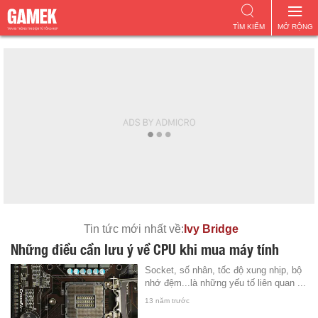
TÌM KIẾM
MỞ RỘNG
Tin tức mới nhất về:
Ivy Bridge
Những điều cần lưu ý về CPU khi mua máy tính
Socket, số nhân, tốc độ xung nhịp, bộ
nhớ đệm...là những yếu tố liên quan ...
13 năm trước