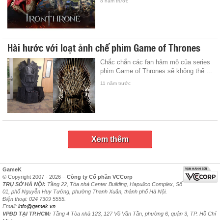
8 năm trước
Hài hước với loạt ảnh chế phim Game of Thrones
Chắc chắn các fan hâm mộ của series
phim Game of Thrones sẽ không thể ...
11 năm trước
Xem thêm
GameK
© Copyright 2007 - 2026 –
Công ty Cổ phần VCCorp
TRỤ SỞ HÀ NỘI:
Tầng 22, Tòa nhà Center Building, Hapulico Complex, Số
01, phố Nguyễn Huy Tưởng, phường Thanh Xuân, thành phố Hà Nội.
Điện thoại: 024 7309 5555.
Email:
info@gamek.vn
VPĐD TẠI TP.HCM:
Tầng 4 Tòa nhà 123, 127 Võ Văn Tần, phường 6, quận 3, TP. Hồ Chí