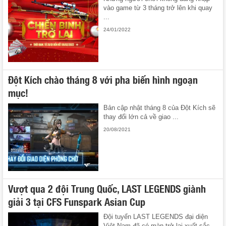
vào game từ 3 tháng trở lên khi quay
...
24/01/2022
Đột Kích chào tháng 8 với pha biến hình ngoạn
mục!
Bản cập nhật tháng 8 của Đột Kích sẽ
thay đổi lớn cả về giao ...
20/08/2021
Vượt qua 2 đội Trung Quốc, LAST LEGENDS giành
giải 3 tại CFS Funspark Asian Cup
Đội tuyển LAST LEGENDS đại diện
Việt Nam đã có màn trở lại xuất sắc