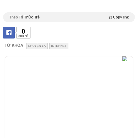
Theo
Trí Thức Trẻ
Copy link
0
CHIA SẺ
TỪ KHÓA
CHUYỆN LẠ
INTERNET