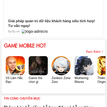
Giải pháp quản trị dữ liệu khách hàng siêu tích hợp!
Tư vấn ngay!
bizfly.vn
GAME MOBILE HOT
Xem thêm
Võ Lâm Hắc
Game thủ
Zenless Zone
Wuthering
Thiên 
Đạo
chơi gì
Zero
Waves
Origin
TIN CÙNG CHUYÊN MỤC