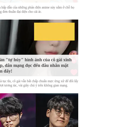
 hấp dẫn của những phản diện anime này nằm ở chỗ họ
 đơn thuần đại diện cho cái ác.
n "tự hủy" hình ảnh của cô gái xinh
p, dân mạng đọc đến đâu nhăn mặt
n đấy!
là tục tĩu, cô gái vẫn bất chấp chuẩn mực ứng xử để đổi lấy
ượt tương tác, vài giây chú ý trên không gian mạng.