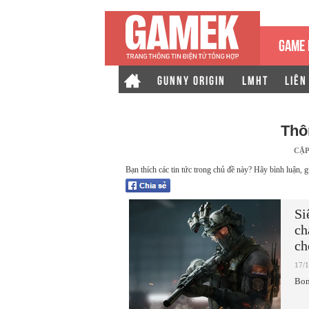
GAME 
GUNNY ORIGIN
LMHT
LIÊN
Thô
CẬP
Bạn thích các tin tức trong chủ đề này? Hãy bình luận, g
Si
ch
ch
17/
Bom