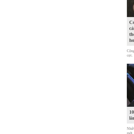
Có
cả
th
ho
Cộng
cực.
10
là
Nhiề
mới,