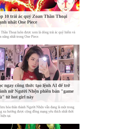
p 10 trái ác quỷ Zoan Thần Thoại
nh nhất One Piece
 Thần Thoại luôn được xem là dòng trái ác quỷ hiếm và
n năng nhất trong One Piece.
c ngay công thức tạo lệnh AI để trở
ành nữ Người Nhện phiên bản "game
ủ" từ hot girl này
 lưu hóa thân thành Người Nhện vẫn đang là một trong
g xu hướng được cộng đồng mạng yêu thích nhất thời
hiện tại.