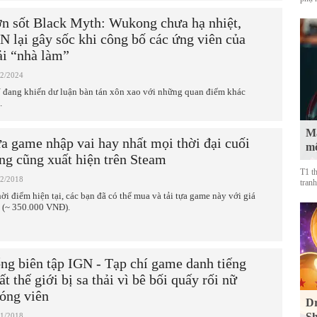
n sốt Black Myth: Wukong chưa hạ nhiệt,
N lại gây sốc khi công bố các ứng viên của
ải “nhà làm”
12/2024
 đang khiến dư luận bàn tán xôn xao với những quan điểm khác
.
Mà
a game nhập vai hay nhất mọi thời đại cuối
mộ
ng cũng xuất hiện trên Steam
T1 t
02/2018
tranh
hời điểm hiện tại, các bạn đã có thể mua và tải tựa game này với giá
 (~ 350.000 VNĐ).
ng biên tập IGN - Tạp chí game danh tiếng
ất thế giới bị sa thải vì bê bối quấy rối nữ
óng viên
Dr
Sh
01/2018