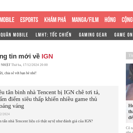
MOBILE
ESPORTS
KHÁM PHÁ
MANGA/FILM
HÓNG
CỘNG
 QUÂN MOBILE
LMHT: TỐC CHIẾN
GAMING GEAR
GAME ON
ng tin mới về
IGN
Ti
 NHẬT
Thứ ba, 17/12/2024 20:00
ửi, chia sẻ với bạn bè nhé!
êu tân binh nhà Tencent bị IGN chê tơi tả,
ấm điểm siêu thấp khiến nhiều game thủ
oáng váng
Ho
th
12/2024
để
 tấn nhà Tencent liệu có thật sự tệ như đánh giá của IGN?
Cô n
phụ n