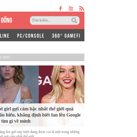
 ĐỒNG
LINE
PC/CONSOLE
360° GAMEFI
n mới
t girl gợi cảm bậc nhất thế giới quá
ấu hiểu, khẳng định biết fan lên Google
 tìm gì về mình
àng hot girl này hiện đang được coi là một trong những
ữ gợi cảm nhất thế giới.