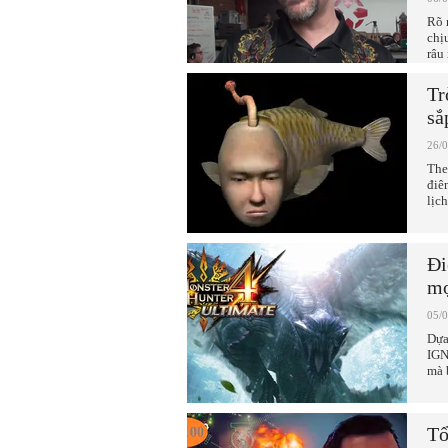
Rõ 
chị
râu
Tr
sắ
26/
The
điê
lịch
Đi
mọ
05/
Dựa
IGN
mà 
Tổ