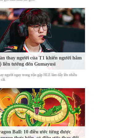
n thay người của T1 khiến người hâm
 liên tưởng đến Gumayusi
hay người ngay trong trận gặp HLE làm dấy lên nhiều
 cãi.
agon Ball: 10 điều ước từng được
enron thực hiện, có điều ước thay đổi