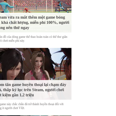
eam vừa ra mắt thêm một game bóng
 khá chất lượng, miễn phí 100%, người
ng nên thử ngay
tín đồ của dòng game thể thao hoàn toàn có thể thư giãn
rò chơi miễn phí này.
m tấn game huyền thoại lại chạm đáy
á, thấp kỷ lục trên Steam, người chơi
ết kiệm gần 1,2 triệu
game này chắc chắn đã trở thành huyền thoại đối với
 ít người chơi VIệt.