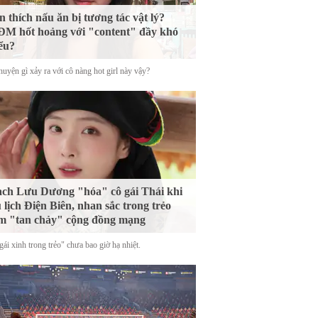
n thích nấu ăn bị tương tác vật lý?
M hốt hoảng với "content" đầy khó
ểu?
uyện gì xảy ra với cô nàng hot girl này vậy?
ch Lưu Dương "hóa" cô gái Thái khi
 lịch Điện Biên, nhan sắc trong trẻo
m "tan chảy" cộng đồng mạng
ái xinh trong trẻo" chưa bao giờ hạ nhiệt.