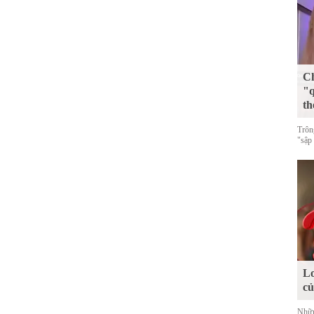
Ch
"q
th
Trôn
"sập
Lo
c
Nhữn