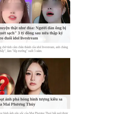
uyện thật như đùa: Người đàn ông bị
uét sạch" 3 tỷ đồng sau nửa thập kỷ
eo đuổi idol livestream
g chờ tình cảm chân thành của idol livestream, anh chàng
 bẫy", làm "lốp trưởng" suốt 5 năm.
ạt ảnh phá hỏng hình tượng kiêu sa
ủa Mai Phương Thúy
g hình ảnh gây sốc của Mai Phương Thuý bất ngờ được