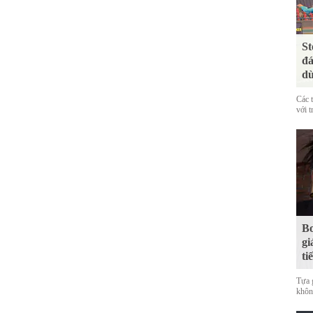
St
đá
dù
Các 
với t
Bo
gi
ti
Tựa 
không