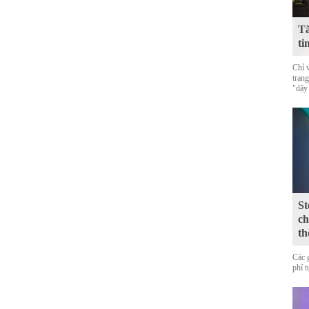
Tă
ti
Chỉ 
trạn
"dậy
St
ch
th
Các 
phí 