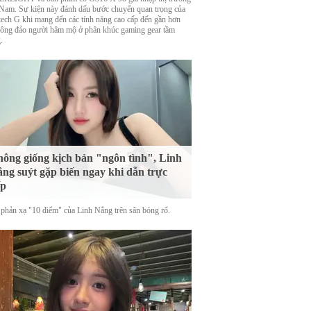
 Nam. Sự kiện này đánh dấu bước chuyển quan trọng của
tech G khi mang đến các tính năng cao cấp đến gần hơn
đông đảo người hâm mộ ở phân khúc gaming gear tầm
.
ông giống kịch bản "ngôn tình", Linh
ng suýt gặp biến ngay khi dẫn trực
ếp
phản xạ "10 điểm" của Linh Nắng trên sân bóng rổ.