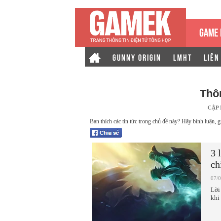
GAME 
GUNNY ORIGIN
LMHT
LIÊN
Thô
CẬP
Bạn thích các tin tức trong chủ đề này? Hãy bình luận, g
3 
ch
07/
Lời
khi