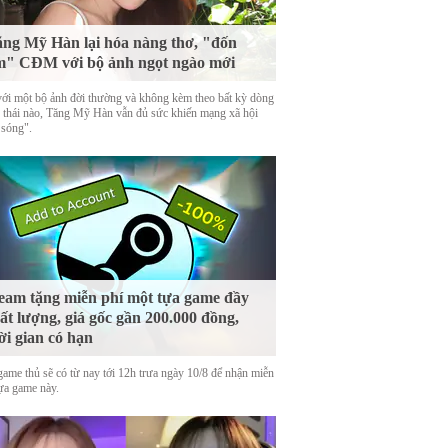
ng Mỹ Hàn lại hóa nàng thơ, "đốn
m" CĐM với bộ ảnh ngọt ngào mới
với một bộ ảnh đời thường và không kèm theo bất kỳ dòng
g thái nào, Tăng Mỹ Hàn vẫn đủ sức khiến mạng xã hội
 sóng".
eam tặng miễn phí một tựa game đầy
ất lượng, giá gốc gần 200.000 đồng,
ời gian có hạn
game thủ sẽ có từ nay tới 12h trưa ngày 10/8 để nhận miễn
tựa game này.