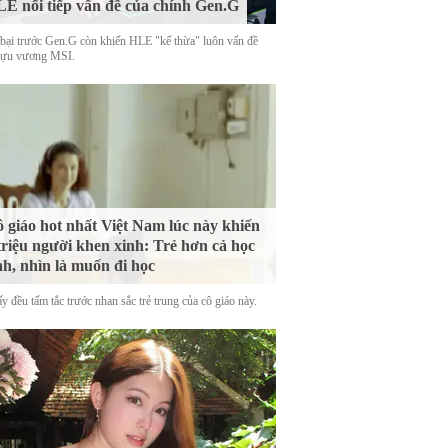
E nối tiếp vấn đề của chính Gen.G
 bại trước Gen.G còn khiến HLE "kế thừa" luôn vấn đề
cựu vương MSI.
 giáo hot nhất Việt Nam lúc này khiến
triệu người khen xinh: Trẻ hơn cả học
nh, nhìn là muốn đi học
y đều tấm tắc trước nhan sắc trẻ trung của cô giáo này.