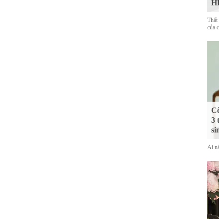
HL
Thất
của 
Cô
3 
si
Ai nấ