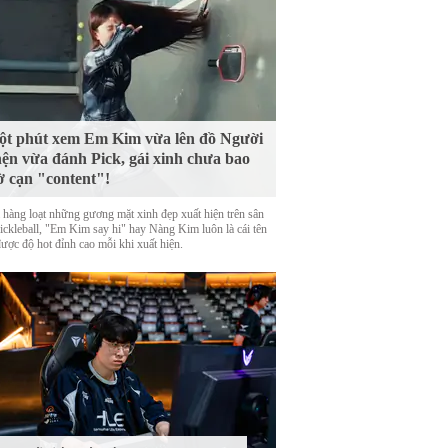
t phút xem Em Kim vừa lên đồ Người
ện vừa đánh Pick, gái xinh chưa bao
ờ cạn "content"!
 hàng loạt những gương mặt xinh đẹp xuất hiện trên sân
Pickleball, "Em Kim say hi" hay Nàng Kim luôn là cái tên
được độ hot đỉnh cao mỗi khi xuất hiện.