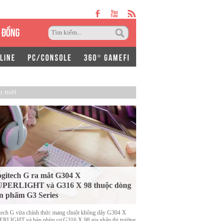
 ĐỒNG
LINE
PC/CONSOLE
360° GAMEFI
n mới
gitech G ra mắt G304 X
UPERLIGHT và G316 X 98 thuộc dòng
n phẩm G3 Series
tech G vừa chính thức mang chuột không dây G304 X
RLIGHT và bàn phím cơ G316 X 98 gia nhập thị trường