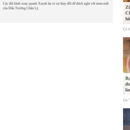
Các đội hình xoay quanh Xayah lại có sự thay đổi để thích nghi với meta mới
Zi
của Đấu Trường Chân Lý.
CĐ
hi
Có ch
Bạ
du
là
Gu "g