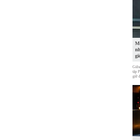
Mộ
nh
gi
Giữa
tập 
giữ 