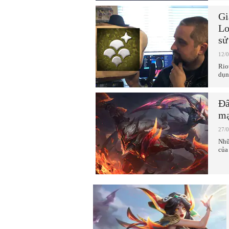
Gi
Lo
sử
12/
Rio
dụn
Đấ
mạ
27/
Nhữ
của