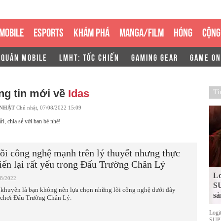
MOBILE
ESPORTS
KHÁM PHÁ
MANGA/FILM
HÓNG
CỘNG
 QUÂN MOBILE
LMHT: TỐC CHIẾN
GAMING GEAR
GAME ON
ng tin mới về
Idas
Ti
 NHẬT
Chủ nhật, 07/08/2022 15:09
ửi, chia sẻ với bạn bè nhé!
lõi công nghệ mạnh trên lý thuyết nhưng thực
iến lại rất yếu trong Đấu Trường Chân Lý
Lo
08/2022
S
 khuyên là bạn không nên lựa chọn những lõi công nghệ dưới đây
sả
 chơi Đấu Trường Chân Lý.
Logi
SUPE