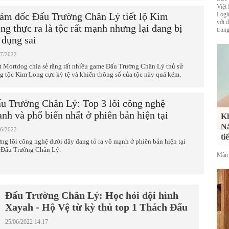
Việt
ám đốc Đấu Trường Chân Lý tiết lộ Kim
Logi
với 
ng thực ra là tộc rất mạnh nhưng lại đang bị
trung
 dụng sai
07/2022
t Mortdog chia sẻ rằng rất nhiều game Đấu Trường Chân Lý thủ sử
g tộc Kim Long cực kỳ tệ và khiến thông số của tộc này quá kém.
u Trường Chân Lý: Top 3 lõi công nghệ
nh và phổ biến nhất ở phiên bản hiện tại
Kh
Nắ
06/2022
ti
ng lõi công nghệ dưới đây đang tỏ ra vô mạnh ở phiên bản hiện tại
 Đấu Trường Chân Lý.
Màn 
Đấu Trường Chân Lý: Học hỏi đội hình
Xayah - Hộ Vệ từ kỳ thủ top 1 Thách Đấu
25/06/2022 14:17