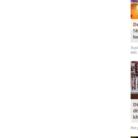
Dr
Sh
ho
Xuyê
hiện
Di
đề
kh
Hot 