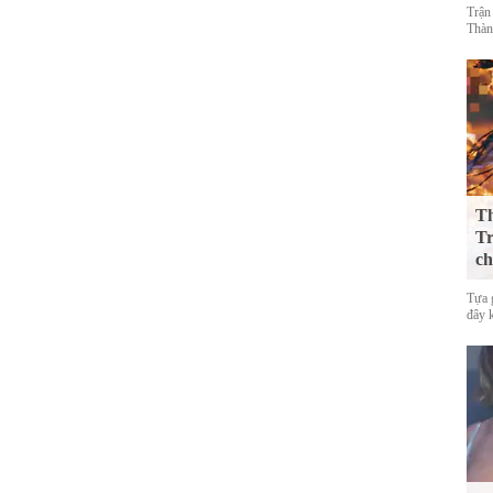
Trận
Thàn
Th
Tr
ch
Tựa 
đây 