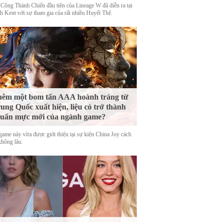
 Công Thành Chiến đầu tiên của Lineage W đã diễn ra tại
h Kent với sự tham gia của rất nhiều Huyết Thệ.
êm một bom tấn AAA hoành tráng từ
ung Quốc xuất hiện, liệu có trở thành
uẩn mực mới của ngành game?
game này vừa được giới thiệu tại sự kiện China Joy cách
không lâu.