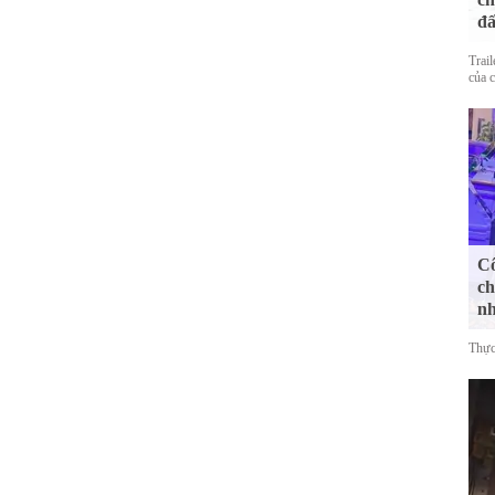
đấ
Trai
của 
Cô
ch
n
Thực