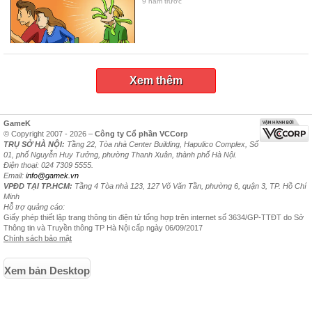
9 năm trước
Xem thêm
GameK
© Copyright 2007 - 2026 –
Công ty Cổ phần VCCorp
TRỤ SỞ HÀ NỘI:
Tầng 22, Tòa nhà Center Building, Hapulico Complex, Số
01, phố Nguyễn Huy Tưởng, phường Thanh Xuân, thành phố Hà Nội.
Điện thoại: 024 7309 5555.
Email:
info@gamek.vn
VPĐD TẠI TP.HCM:
Tầng 4 Tòa nhà 123, 127 Võ Văn Tần, phường 6, quận 3, TP. Hồ Chí
Minh
Hỗ trợ quảng cáo:
Giấy phép thiết lập trang thông tin điện tử tổng hợp trên internet số 3634/GP-TTĐT do Sở
Thông tin và Truyền thông TP Hà Nội cấp ngày 06/09/2017
Chính sách bảo mật
Xem bản Desktop