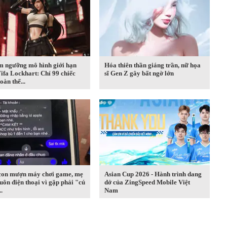
m ngưỡng mô hình giới hạn
Hóa thiên thần giáng trần, nữ họa
ifa Lockhart: Chỉ 99 chiếc
sĩ Gen Z gây bất ngờ lớn
oàn thế...
con mượn máy chơi game, mẹ
Asian Cup 2026 - Hành trình dang
uôn điện thoại vì gặp phải "cú
dở của ZingSpeed Mobile Việt
.
Nam