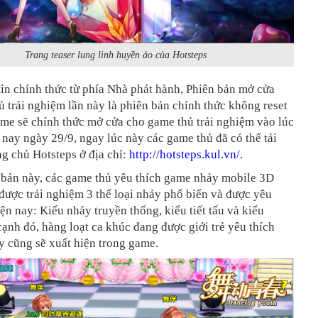
Trang teaser lung linh huyền ảo của Hotsteps
in chính thức từ phía Nhà phát hành, Phiên bản mở cửa
 trải nghiệm lần này là phiên bản chính thức không reset
me sẽ chính thức mở cửa cho game thủ trải nghiệm vào lúc
nay ngày 29/9, ngay lúc này các game thủ đã có thể tải
ng chủ Hotsteps ở địa chỉ:
http://hotsteps.kul.vn/
.
 bản này, các game thủ yêu thích game nhảy mobile 3D
được trải nghiệm 3 thể loại nhảy phổ biến và được yêu
iện nay: Kiểu nhảy truyền thống, kiểu tiết tấu và kiểu
ạnh đó, hàng loạt ca khúc đang được giới trẻ yêu thích
y cũng sẽ xuất hiện trong game.