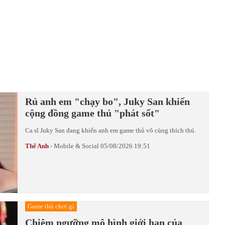
Rủ anh em "chạy bo", Juky San khiến
cộng đồng game thủ "phát sốt"
Ca sĩ Juky San đang khiến anh em game thủ vô cùng thích thú.
Thế Anh
-
Mobile & Social
05/08/2026 19:51
Game thủ chơi gì
Chiêm ngưỡng mô hình giới hạn của