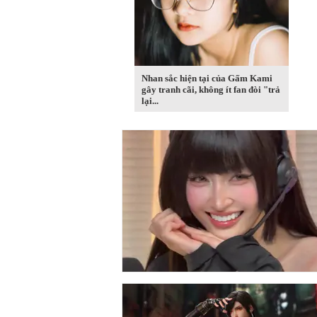
Nhan sắc hiện tại của Gấm Kami
gây tranh cãi, không ít fan đòi "trả
lại...