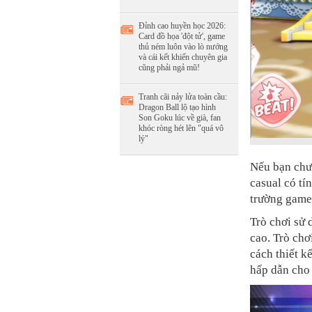
Đỉnh cao huyền học 2026:
Card đồ họa 'đột tử', game
thủ ném luôn vào lò nướng
và cái kết khiến chuyên gia
cũng phải ngả mũ!
Tranh cãi nảy lửa toàn cầu:
Dragon Ball lộ tạo hình
Son Goku lúc về già, fan
khóc ròng hét lên "quá vô
lý"
Nếu bạn chưa
casual có tí
trường game
Trò chơi sử
cao. Trò chơ
cách thiết 
hấp dẫn cho 