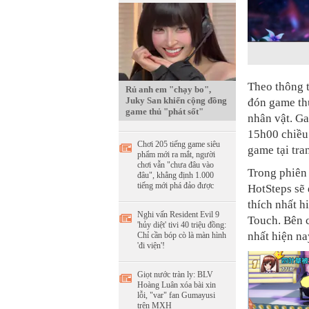
Theo thông t
Rủ anh em "chạy bo",
Juky San khiến cộng đồng
đón game thủ
game thủ "phát sốt"
nhân vật. Ga
15h00 chiều 
Chơi 205 tiếng game siêu
game tại tra
phẩm mới ra mắt, người
chơi vẫn "chưa đâu vào
Trong phiên
đâu", khẳng định 1.000
tiếng mới phá đảo được
HotSteps sẽ 
thích nhất h
Nghi vấn Resident Evil 9
Touch. Bên c
'hủy diệt' tivi 40 triệu đồng:
nhất hiện na
Chỉ cần bóp cò là màn hình
'đi viện'!
Giọt nước tràn ly: BLV
Hoàng Luân xóa bài xin
lỗi, "var" fan Gumayusi
trên MXH