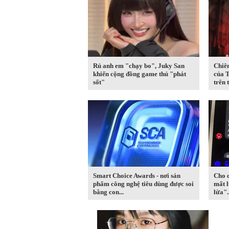
Rủ anh em "chạy bo", Juky San
Chiê
khiến cộng đồng game thủ "phát
của T
sốt"
trên t
Smart Choice Awards - nơi sản
Cho 
phẩm công nghệ tiêu dùng được soi
mất l
bằng con...
lừa"..