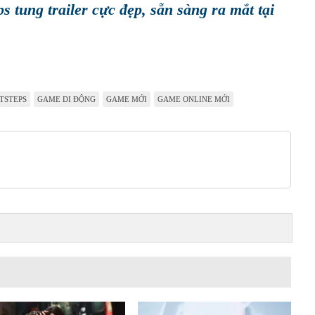
s tung trailer cực đẹp, sẵn sàng ra mắt tại
TSTEPS
GAME DI ĐỘNG
GAME MỚI
GAME ONLINE MỚI