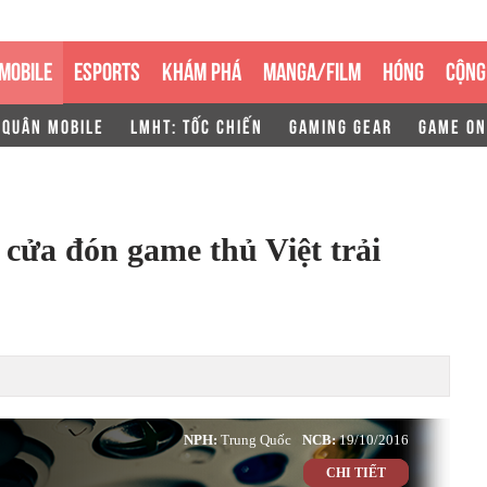
MOBILE
ESPORTS
KHÁM PHÁ
MANGA/FILM
HÓNG
CỘNG
 QUÂN MOBILE
LMHT: TỐC CHIẾN
GAMING GEAR
GAME ON
cửa đón game thủ Việt trải
NPH:
Trung Quốc
NCB:
19/10/2016
CHI TIẾT