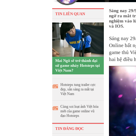
Sáng nay 29/
TIN LIÊN QUAN
ngờ ra mắt tr
nghiệm vào lú
và IOS.
Sáng nay 29
Online bất n
game thủ Việ
hai hệ điều 
Mai Ngô sẽ trở thành đại
sứ game nhảy Hotsteps tại
Việt Nam?
Hotsteps tung trailer cực
đẹp, sẵn sàng ra mắt tại
Việt Nam
Cùng soi loạt ảnh Việt hóa
mới của game online vũ
đạo Hotsteps
TIN ĐÁNG ĐỌC