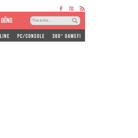
 ĐỒNG
LINE
PC/CONSOLE
360° GAMEFI