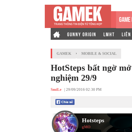
GAME 
GUNNY ORIGIN
LMHT
LIÊN
GAMEK
›
MOBILE & SOCIAL
HotSteps bất ngờ mở 
nghiệm 29/9
SmiLe
|
29/09/2016 02:30 PM
Hotsteps
gMO