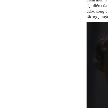
điểm hiện tạ
đại diện của
được công b
sắc ngọt ngà