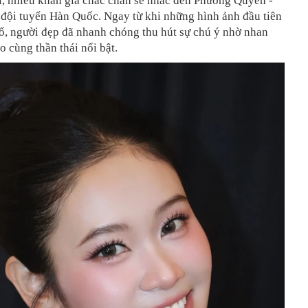
i, nhiều khán giả chắc chắn sẽ nhắc đến Phương Quyên -
 đội tuyển Hàn Quốc. Ngay từ khi những hình ảnh đầu tiên
ố, người đẹp đã nhanh chóng thu hút sự chú ý nhờ nhan
o cùng thần thái nổi bật.