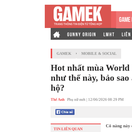
GAME 
GUNNY ORIGIN
LMHT
LIÊN
GAMEK
›
MOBILE & SOCIAL
Hot nhất mùa World 
như thế này, bảo sao
hộ?
Thế Anh
Phụ nữ mới |
12/06/2026 08:29 PM
Cô nàng này 
TIN LIÊN QUAN