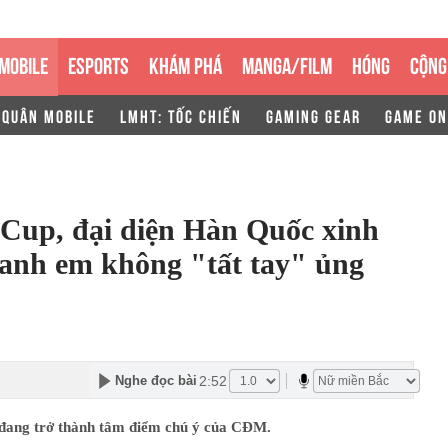
MOBILE
ESPORTS
KHÁM PHÁ
MANGA/FILM
HÓNG
CỘNG
 QUÂN MOBILE
LMHT: TỐC CHIẾN
GAMING GEAR
GAME ON
Cup, đại diện Hàn Quốc xinh
 anh em không "tất tay" ủng
2:52
Nghe đọc bài
đang trở thành tâm điểm chú ý của CĐM.