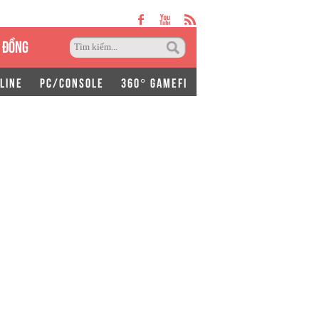
 ĐỒNG
LINE
PC/CONSOLE
360° GAMEFI