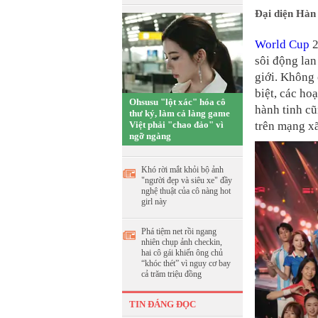
Đại diện Hàn
World Cup
2
sôi động la
giới. Không 
biệt, các ho
Ohsusu "lột xác" hóa cô
hành tinh cũ
thư ký, làm cả làng game
Việt phải "chao đảo" vì
trên mạng xã
ngỡ ngàng
Khó rời mắt khỏi bộ ảnh
"người đẹp và siêu xe" đầy
nghệ thuật của cô nàng hot
girl này
Phá tiệm net rồi ngang
nhiên chụp ảnh checkin,
hai cô gái khiến ông chủ
“khóc thét” vì nguy cơ bay
cả trăm triệu đồng
TIN ĐÁNG ĐỌC