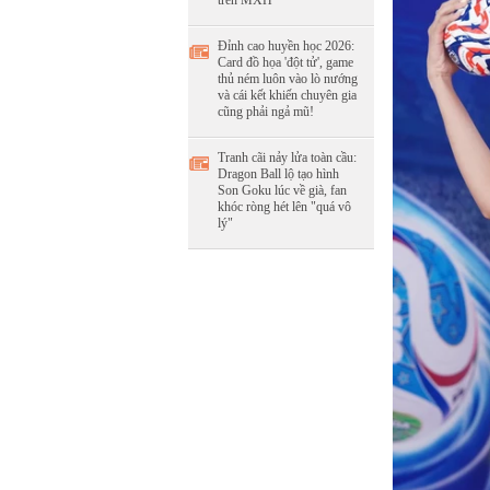
trên MXH
Đỉnh cao huyền học 2026:
Card đồ họa 'đột tử', game
thủ ném luôn vào lò nướng
và cái kết khiến chuyên gia
cũng phải ngả mũ!
Tranh cãi nảy lửa toàn cầu:
Dragon Ball lộ tạo hình
Son Goku lúc về già, fan
khóc ròng hét lên "quá vô
lý"