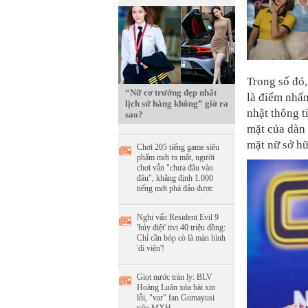
Trong số đó
“Nữ cơ trưởng đẹp nhất
là điểm nhấn
lịch sử hàng không” giờ ra
nhật thông t
sao?
mặt của dàn 
mặt nữ sở hữ
Chơi 205 tiếng game siêu
phẩm mới ra mắt, người
chơi vẫn "chưa đâu vào
đâu", khẳng định 1.000
tiếng mới phá đảo được
Nghi vấn Resident Evil 9
'hủy diệt' tivi 40 triệu đồng:
Chỉ cần bóp cò là màn hình
'đi viện'!
Giọt nước tràn ly: BLV
Hoàng Luân xóa bài xin
lỗi, "var" fan Gumayusi