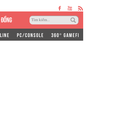
 ĐỒNG
LINE
PC/CONSOLE
360° GAMEFI