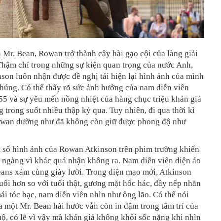
 Mr. Bean, Rowan trở thành cây hài gạo cội của làng giải
. Thậm chí trong những sự kiện quan trọng của nước Anh,
on luôn nhận được đề nghị tái hiện lại hình ảnh của mình
húng. Có thể thấy rõ sức ảnh hưởng của nam diễn viên
55 và sự yêu mến nồng nhiệt của hàng chục triệu khán giả
 trong suốt nhiều thập kỷ qua. Tuy nhiên, đi qua thời kì
owan dường như đã không còn giữ được phong độ như
 số hình ảnh của Rowan Atkinson trên phim trường khiến
 ngàng vì khác quá nhận không ra. Nam diễn viên diện áo
eans xám cùng giày lười. Trong diện mạo mới, Atkinson
uổi hơn so với tuổi thật, gương mặt hốc hác, đầy nếp nhăn
i tóc bạc, nam diễn viên nhìn như ông lão. Có thể nói
 một Mr. Bean hài hước vẫn còn in đậm trong tâm trí của
, có lẽ vì vậy mà khán giả không khỏi sốc nặng khi nhìn