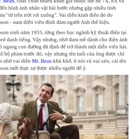
. Bean
, chắc chắn nhiều khán giả thuộc thế hệ 7X, 8X và
đến hình ảnh nhân vật hài hước nhưng gặp nhiều tình
m "từ trên trời rơi xuống". Vai diễn kinh điển đó do
son - nam diễn viên đình đám người Anh thể hiện.
son sinh năm 1955, từng theo học ngành kỹ thuật điện tại
ord danh tiếng. Vậy nhưng, nhờ đam mê dành cho điện ảnh
 ngang con đường đã định để trở thành một diễn viên hài.
ố bộ phim trước đó, vậy nhưng tên tuổi của ông được chỉ
n nhờ vai diễn
Mr. Bean
khù khờ, ít nói và xui xẻo, cái tên
son mới thực sự được nhiều người để ý.