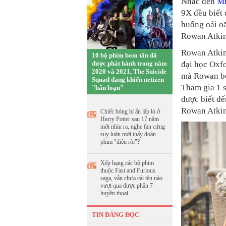
Nhắc đến
Mr
9X đều biết 
huống oái oă
Rowan Atkin
Rowan Atkin
10 bộ phim bom tấn đã
được phát hành trong năm
đại học Oxf
2020 và 2021, The Suicide
mà Rowan bỏ
Squad đang khiến netizen
Tham gia 1 s
"bấn loạn"
được biết đế
Rowan Atkin
Chiếc bóng bí ẩn lấp ló ở
Harry Potter sau 17 năm
mới nhìn ra, nghe fan cứng
suy luận mới thấy đoàn
phim "điên rồi"?
Xếp hạng các bộ phim
thuộc Fast and Furious
saga, vẫn chưa cái tên nào
vượt qua được phần 7
huyền thoại
TIN ĐÁNG ĐỌC