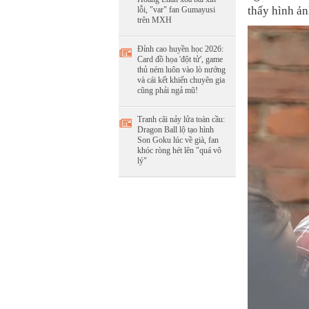
thấy hình ản
lỗi, "var" fan Gumayusi
trên MXH
Đỉnh cao huyền học 2026:
Card đồ họa 'đột tử', game
thủ ném luôn vào lò nướng
và cái kết khiến chuyên gia
cũng phải ngả mũ!
Tranh cãi nảy lửa toàn cầu:
Dragon Ball lộ tạo hình
Son Goku lúc về già, fan
khóc ròng hét lên "quá vô
lý"