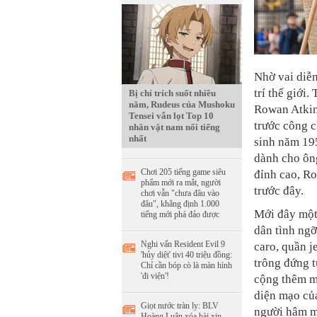
Nhờ vai diễn
trí thế giới
Bị chỉ trích suốt nhiều
năm, Rudeus của Mushoku
Rowan Atkins
Tensei vẫn lọt Top 10
trước công c
nhân vật nam nổi tiếng
nhất
sinh năm 19
dành cho ông
Chơi 205 tiếng game siêu
đỉnh cao, R
phẩm mới ra mắt, người
trước đây.
chơi vẫn "chưa đâu vào
đâu", khẳng định 1.000
Mới đây một
tiếng mới phá đảo được
dân tình ngỡ
Nghi vấn Resident Evil 9
caro, quần j
'hủy diệt' tivi 40 triệu đồng:
trông đứng t
Chỉ cần bóp cò là màn hình
'đi viện'!
cộng thêm má
diện mạo của
Giọt nước tràn ly: BLV
người hâm mộ
Hoàng Luân xóa bài xin