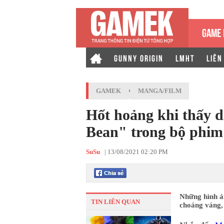
GAME 
GUNNY ORIGIN
LMHT
LIÊN
GAMEK
›
MANGA/FILM
Hốt hoảng khi thấy 
Bean" trong bộ phim
SuSu
|
13/08/2021 02:20 PM
Những hình ả
TIN LIÊN QUAN
choáng váng, 