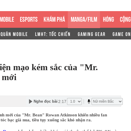
MOBILE
ESPORTS
KHÁM PHÁ
MANGA/FILM
HÓNG
CỘNG
 QUÂN MOBILE
LMHT: TỐC CHIẾN
GAMING GEAR
GAME ON
diện mạo kém sắc của "Mr.
 mới
2:17
Nghe đọc bài
nh mới của "Mr. Bean" Rowan Atkinson khiến nhiều fan
tóc bạc già nua, tiều tụy xuống sắc khó nhận ra.