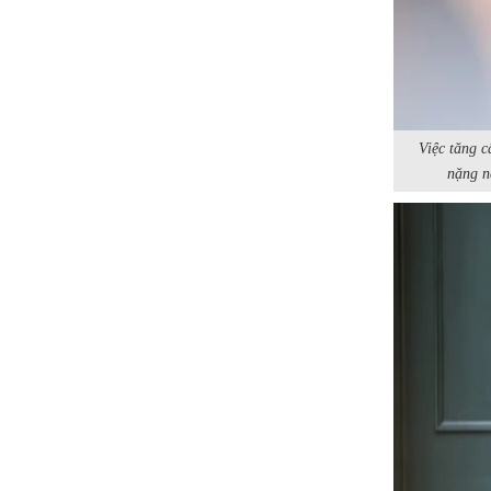
Việc tăng c
nặng n