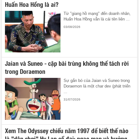
Huấn Hoa Hồng là ai?
Từ "giang hồ mạng" đến doanh nhân,
Huấn Hoa Hồng vẫn là cái tên liên ...
03/08/2026
Jaian và Suneo - cặp bài trùng không thể tách rời
trong Doraemon
Sự gắn bó của Jaian và Suneo trong
Doraemon là một char dev (phát triển
...
31/07/2026
Xem The Odyssey chiếu năm 1997 để biết thế nào
là "dân chơi" Hy Lạp cổ đại: ngạo mạn và hưởng