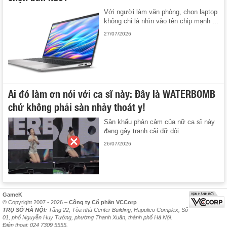
Với người làm văn phòng, chọn laptop
không chỉ là nhìn vào tên chip mạnh ...
27/07/2026
Ai đó làm ơn nói với ca sĩ này: Đây là WATERBOMB
chứ không phải sàn nhảy thoát y!
Sân khấu phản cảm của nữ ca sĩ này
đang gây tranh cãi dữ dội.
26/07/2026
GameK
© Copyright 2007 - 2026 –
Công ty Cổ phần VCCorp
TRỤ SỞ HÀ NỘI:
Tầng 22, Tòa nhà Center Building, Hapulico Complex, Số
01, phố Nguyễn Huy Tưởng, phường Thanh Xuân, thành phố Hà Nội.
Điện thoại: 024 7309 5555.