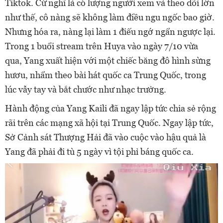
Tiktok. Cứ nghĩ là có lượng người xem và theo dõi lớn
như thế, cô nàng sẽ không làm điều ngu ngốc bao giờ.
Nhưng hóa ra, nàng lại làm 1 điếu ngớ ngẩn ngược lại.
Trong 1 buổi stream trên Huya vào ngày 7/10 vừa
qua, Yang xuất hiện với một chiếc băng đô hình sừng
hươu, nhẩm theo bài hát quốc ca Trung Quốc, trong
lúc vẫy tay và bắt chước như nhạc trưởng.
Hành động của Yang Kaili đã ngay lập tức chia sẻ rộng
rãi trên các mạng xã hội tại Trung Quốc. Ngay lập tức,
Sở Cảnh sát Thượng Hải đã vào cuộc vào hậu quả là
Yang đã phải đi tù 5 ngày vì tội phỉ báng quốc ca.