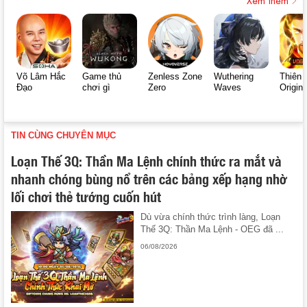
Võ Lâm Hắc
Game thủ
Zenless Zone
Wuthering
Thiên 
Đạo
chơi gì
Zero
Waves
Origin
TIN CÙNG CHUYÊN MỤC
Loạn Thế 3Q: Thần Ma Lệnh chính thức ra mắt và
nhanh chóng bùng nổ trên các bảng xếp hạng nhờ
lối chơi thẻ tướng cuốn hút
Dù vừa chính thức trình làng, Loạn
Thế 3Q: Thần Ma Lệnh - OEG đã ...
06/08/2026