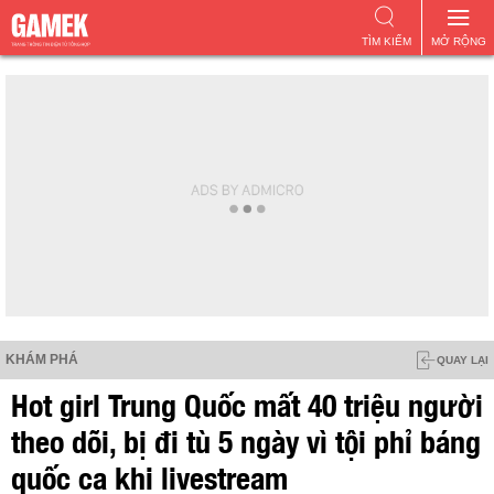
TÌM KIẾM
MỞ RỘNG
KHÁM PHÁ
QUAY LẠI
Hot girl Trung Quốc mất 40 triệu người
theo dõi, bị đi tù 5 ngày vì tội phỉ báng
quốc ca khi livestream