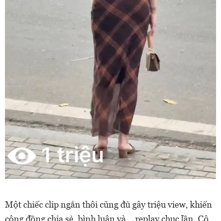
Một chiếc clip ngắn thôi cũng đủ gây triệu view, khiến
cộng đồng chia sẻ, bình luận và… replay chục lần. Cô