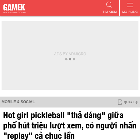
TÌM KIẾM
MỞ RỘNG
MOBILE & SOCIAL
QUAY LẠI
Hot girl pickleball "thả dáng" giữa
phố hút triệu lượt xem, có người nhấn
"replay" cả chục lần