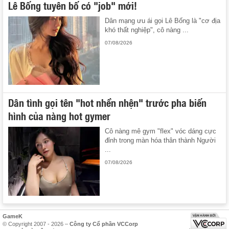
Lê Bống tuyên bố có "job" mới!
Dân mạng ưu ái gọi Lê Bống là "cơ địa
khó thất nghiệp", cô nàng ...
07/08/2026
Dân tình gọi tên "hot nhền nhện" trước pha biến
hình của nàng hot gymer
Cô nàng mê gym "flex" vóc dáng cực
đỉnh trong màn hóa thân thành Người
...
07/08/2026
GameK
© Copyright 2007 - 2026 –
Công ty Cổ phần VCCorp