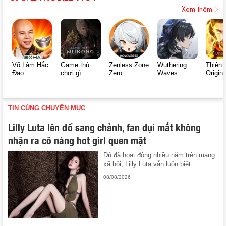
Xem thêm
Võ Lâm Hắc
Game thủ
Zenless Zone
Wuthering
Thiên 
Đạo
chơi gì
Zero
Waves
Origin
TIN CÙNG CHUYÊN MỤC
Lilly Luta lên đồ sang chảnh, fan dụi mắt không
nhận ra cô nàng hot girl quen mặt
Dù đã hoạt động nhiều năm trên mạng
xã hội, Lilly Luta vẫn luôn biết ...
08/08/2026