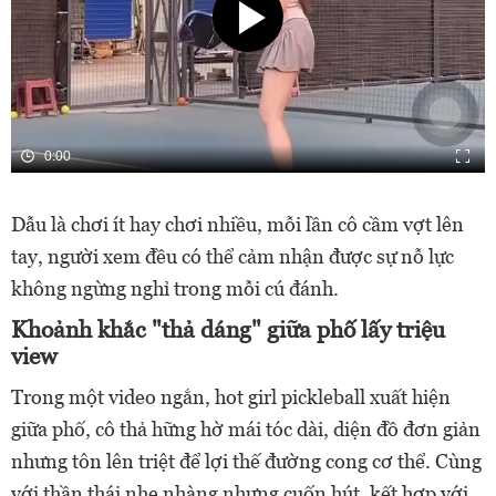
0:00
Dẫu là chơi ít hay chơi nhiều, mỗi lần cô cầm vợt lên
tay, người xem đều có thể cảm nhận được sự nỗ lực
không ngừng nghỉ trong mỗi cú đánh.
Khoảnh khắc "thả dáng" giữa phố lấy triệu
view
Trong một video ngắn, hot girl pickleball xuất hiện
giữa phố, cô thả hững hờ mái tóc dài, diện đồ đơn giản
nhưng tôn lên triệt để lợi thế đường cong cơ thể. Cùng
với thần thái nhẹ nhàng nhưng cuốn hút, kết hợp với