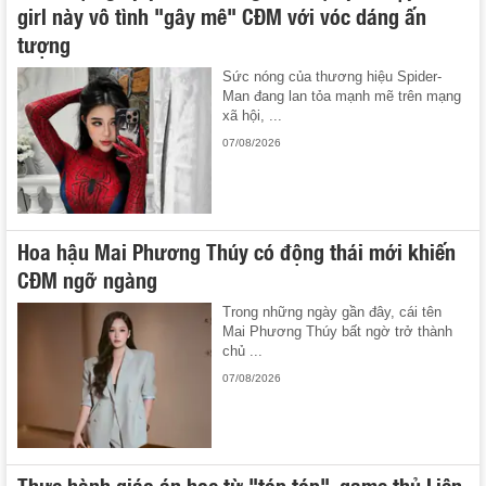
girl này vô tình "gây mê" CĐM với vóc dáng ấn
tượng
Sức nóng của thương hiệu Spider-
Man đang lan tỏa mạnh mẽ trên mạng
xã hội, ...
07/08/2026
Hoa hậu Mai Phương Thúy có động thái mới khiến
CĐM ngỡ ngàng
Trong những ngày gần đây, cái tên
Mai Phương Thúy bất ngờ trở thành
chủ ...
07/08/2026
Thực hành giáo án học từ "tóp tóp", game thủ Liên