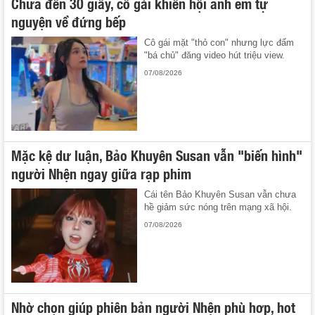
Chưa đến 30 giây, cô gái khiến hội anh em tự
nguyện về đứng bếp
Cô gái mặt "thỏ con" nhưng lực đấm
"bá chủ" đăng video hút triệu view.
07/08/2026
Mặc kệ dư luận, Bảo Khuyên Susan vẫn "biến hình"
người Nhện ngay giữa rạp phim
Cái tên Bảo Khuyên Susan vẫn chưa
hề giảm sức nóng trên mạng xã hội.
07/08/2026
Nhờ chọn giúp phiên bản người Nhện phù hợp, hot