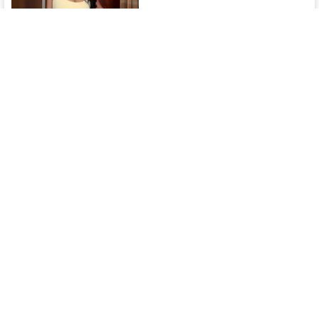
Học ngay công thức tạo lệnh AI để trở thành nữ
Người Nhện phiên bản "game thủ" từ hot girl này
Trào lưu hóa thân thành Người Nhện
vẫn đang là một trong những xu
hướng ...
08/08/2026
Màn "tự hủy" hình ảnh của cô gái xinh đẹp, dân
mạng đọc đến đâu nhăn mặt đến đấy!
Biết là tục tĩu, cô gái vẫn bất chấp
chuẩn mực ứng xử để đổi ...
08/08/2026