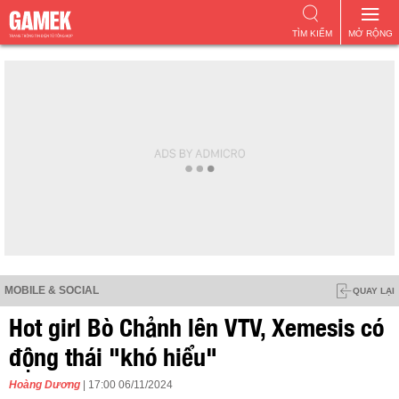
TÌM KIẾM
MỞ RỘNG
MOBILE & SOCIAL
QUAY LẠI
Hot girl Bò Chảnh lên VTV, Xemesis có
động thái "khó hiểu"
Hoàng Dương
| 17:00 06/11/2024