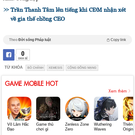
Trần Thanh Tâm lên tiếng khi CĐM nhận xét
về gia thế chồng CEO
Theo
Đời sống Pháp luật
Copy link
0
CHIA SẺ
TỪ KHÓA
BÒ CHẢNH
XEMESIS
CỘNG ĐỒNG MẠNG
GAME MOBILE HOT
Xem thêm
Võ Lâm Hắc
Game thủ
Zenless Zone
Wuthering
Thiên 
Đạo
chơi gì
Zero
Waves
Origin