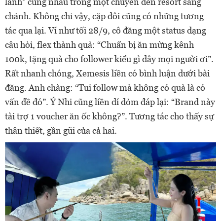
lành" cùng nhau trong một chuyến đến resort sang
chảnh. Không chỉ vậy, cặp đôi cũng có những tương
tác qua lại. Ví như tối 28/9, cô đăng một status dạng
câu hỏi, flex thành quả: “Chuẩn bị ăn mừng kênh
100k, tặng quà cho follower kiểu gì đây mọi người ơi”.
Rất nhanh chóng, Xemesis liền có bình luận dưới bài
đăng. Anh chàng: “Tui follow mà không có quà là có
vấn đề đó”. Ý Nhi cũng liền dí dỏm đáp lại: “Brand này
tài trợ 1 voucher ăn ốc không?”. Tương tác cho thấy sự
thân thiết, gần gũi của cả hai.