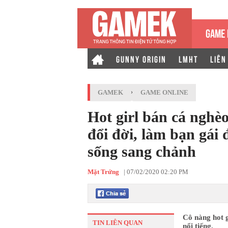
GAME 
GUNNY ORIGIN
LMHT
LIÊN
GAMEK
›
GAME ONLINE
Hot girl bán cá nghèo
đổi đời, làm bạn gái 
sống sang chảnh
Mặt Trứng
|
07/02/2020 02:20 PM
Cô nàng hot g
TIN LIÊN QUAN
nổi tiếng.