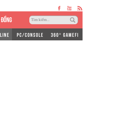
 ĐỒNG
LINE
PC/CONSOLE
360° GAMEFI