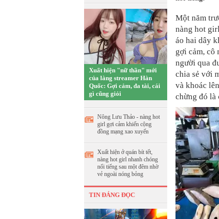
Một năm trư
nàng hot gir
áo hai dây k
gợi cảm, cô
người qua đ
Xuất hiện "nữ thần" mới
chia sẻ với 
của làng streamer Hàn
và khoác lên
Quốc: Gợi cảm, đa tài, cái
gì cũng giỏi
chừng đó là 
Nông Lưu Thảo - nàng hot
girl gợi cảm khiến cộng
đồng mạng xao xuyến
Xuất hiện ở quán bít tết,
nàng hot girl nhanh chóng
nổi tiếng sau một đêm nhờ
vẻ ngoài nóng bỏng
TIN ĐÁNG ĐỌC