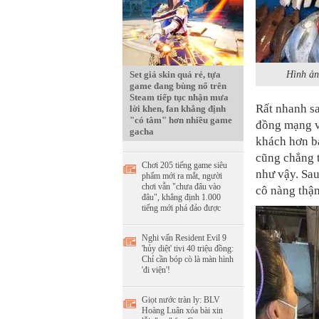
Set giá skin quá rẻ, tựa
Hình ản
game đang bùng nổ trên
Steam tiếp tục nhận mưa
Rất nhanh s
lời khen, fan khẳng định
"có tâm" hơn nhiều game
đồng mạng v
gacha
khách hơn ba
cũng chẳng t
Chơi 205 tiếng game siêu
như vậy. Sau
phẩm mới ra mắt, người
chơi vẫn "chưa đâu vào
cô nàng thậm
đâu", khẳng định 1.000
tiếng mới phá đảo được
Nghi vấn Resident Evil 9
'hủy diệt' tivi 40 triệu đồng:
Chỉ cần bóp cò là màn hình
'đi viện'!
Giọt nước tràn ly: BLV
Hoàng Luân xóa bài xin