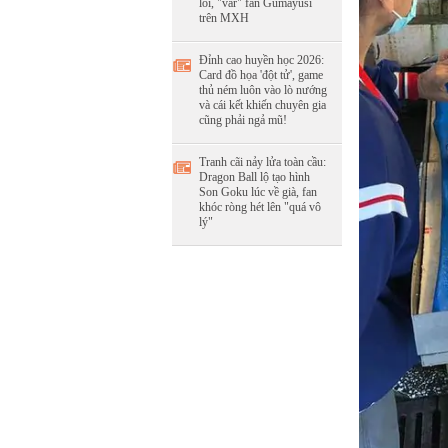
lỗi, "var" fan Gumayusi
trên MXH
Đỉnh cao huyền học 2026:
Card đồ họa 'đột tử', game
thủ ném luôn vào lò nướng
và cái kết khiến chuyên gia
cũng phải ngả mũ!
Tranh cãi nảy lửa toàn cầu:
Dragon Ball lộ tạo hình
Son Goku lúc về già, fan
khóc ròng hét lên "quá vô
lý"