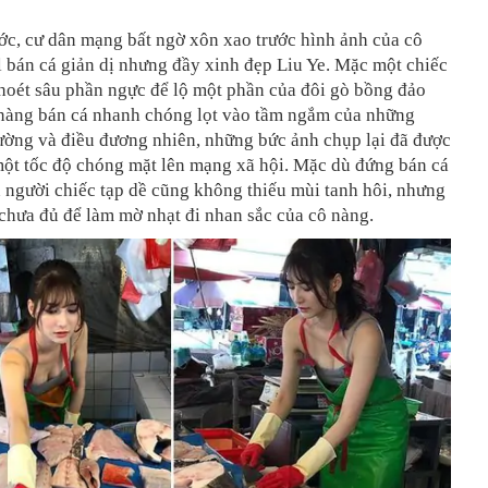
ớc, cư dân mạng bất ngờ xôn xao trước hình ảnh của cô
l bán cá giản dị nhưng đầy xinh đẹp Liu Ye. Mặc một chiếc
hoét sâu phần ngực để lộ một phần của đôi gò bồng đảo
 nàng bán cá nhanh chóng lọt vào tầm ngắm của những
ường và điều đương nhiên, những bức ảnh chụp lại đã được
một tốc độ chóng mặt lên mạng xã hội. Mặc dù đứng bán cá
 người chiếc tạp dề cũng không thiếu mùi tanh hôi, nhưng
chưa đủ để làm mờ nhạt đi nhan sắc của cô nàng.