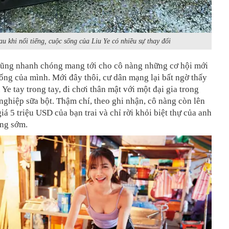
au khi nổi tiếng, cuộc sống của Liu Ye có nhiều sự thay đổi
cũng nhanh chóng mang tới cho cô nàng những cơ hội mới
ống của mình. Mới đây thôi, cư dân mạng lại bất ngờ thấy
 Ye tay trong tay, đi chơi thân mật với một đại gia trong
ghiệp sữa bột. Thậm chí, theo ghi nhận, cô nàng còn lên
giá 5 triệu USD của bạn trai và chỉ rời khỏi biệt thự của anh
áng sớm.