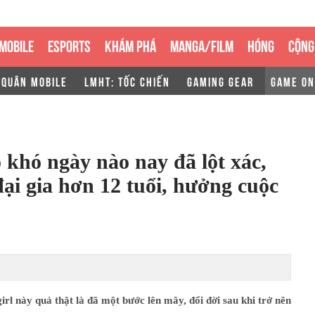
MOBILE
ESPORTS
KHÁM PHÁ
MANGA/FILM
HÓNG
CỘNG
 QUÂN MOBILE
LMHT: TỐC CHIẾN
GAMING GEAR
GAME ON
 khó ngày nào nay đã lột xác,
đại gia hơn 12 tuổi, hưởng cuộc
irl này quả thật là đã một bước lên mây, đổi đời sau khi trở nên