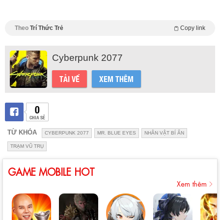
Theo
Trí Thức Trẻ
Copy link
Cyberpunk 2077
TẢI VỀ
XEM THÊM
0
CHIA SẺ
TỪ KHÓA
CYBERPUNK 2077
MR. BLUE EYES
NHÂN VẬT BÍ ẨN
TRẠM VŨ TRỤ
GAME MOBILE HOT
Xem thêm