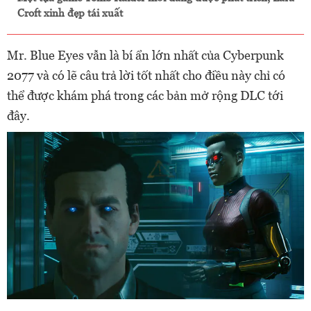
Croft xinh đẹp tái xuất
Mr. Blue Eyes vẫn là bí ẩn lớn nhất của Cyberpunk
2077 và có lẽ câu trả lời tốt nhất cho điều này chỉ có
thể được khám phá trong các bản mở rộng DLC tới
đây.