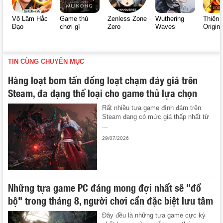
Võ Lâm Hắc
Game thủ
Zenless Zone
Wuthering
Thiên 
Đạo
chơi gì
Zero
Waves
Origin
TIN CÙNG CHUYÊN MỤC
Hàng loạt bom tấn đồng loạt chạm đáy giá trên
Steam, đa dạng thể loại cho game thủ lựa chọn
Rất nhiều tựa game đình đám trên
Steam đang có mức giá thấp nhất từ
...
29/07/2026
Những tựa game PC đáng mong đợi nhất sẽ "đổ
bộ" trong tháng 8, người chơi cần đặc biệt lưu tâm
Đây đều là những tựa game cực kỳ