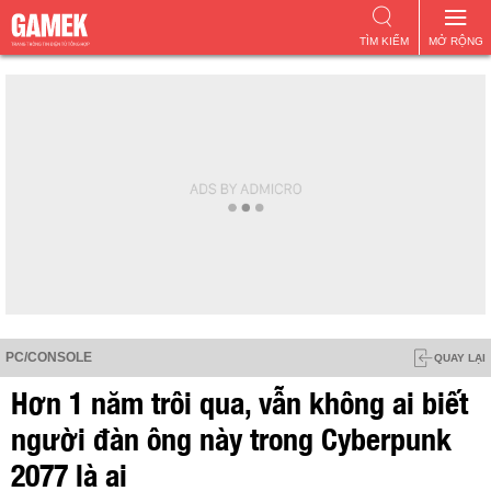
TÌM KIẾM
MỞ RỘNG
PC/CONSOLE
QUAY LẠI
Hơn 1 năm trôi qua, vẫn không ai biết
người đàn ông này trong Cyberpunk
2077 là ai