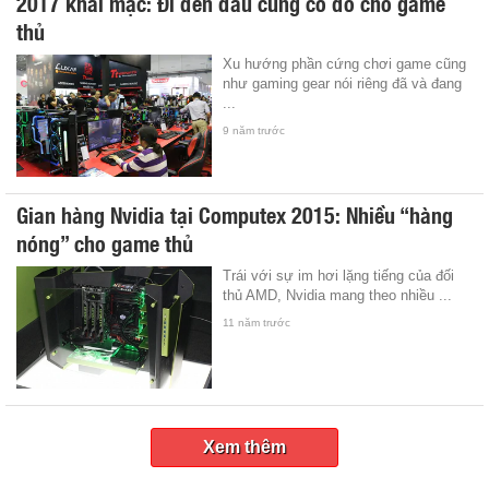
2017 khai mạc: Đi đến đâu cũng có đồ cho game
thủ
Xu hướng phần cứng chơi game cũng
như gaming gear nói riêng đã và đang
...
9 năm trước
Gian hàng Nvidia tại Computex 2015: Nhiều “hàng
nóng” cho game thủ
Trái với sự im hơi lặng tiếng của đối
thủ AMD, Nvidia mang theo nhiều ...
11 năm trước
Xem thêm