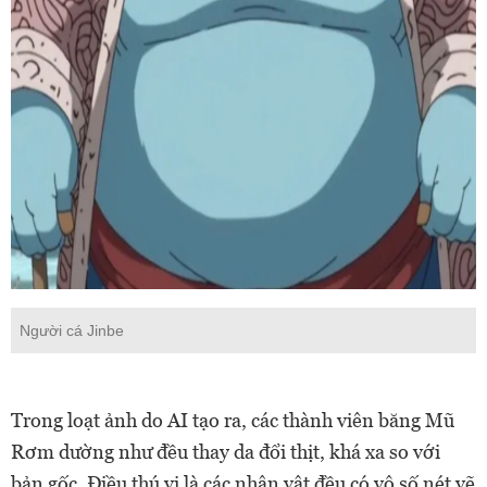
Người cá Jinbe
Trong loạt ảnh do AI tạo ra, các thành viên băng Mũ
Rơm dường như đều thay da đổi thịt, khá xa so với
bản gốc. Điều thú vị là các nhân vật đều có vô số nét vẽ