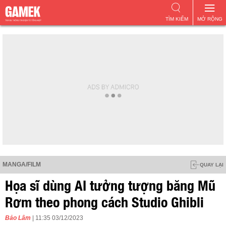
TÌM KIẾM
MỞ RỘNG
MANGA/FILM
QUAY LẠI
Họa sĩ dùng AI tưởng tượng băng Mũ
Rơm theo phong cách Studio Ghibli
Bảo Lâm
| 11:35 03/12/2023