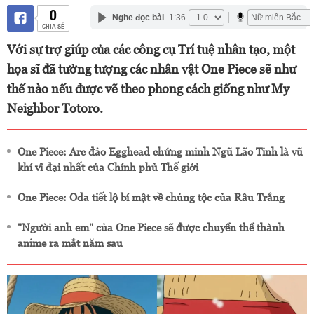
0
Nghe đọc bài
1:36
CHIA SẺ
Với sự trợ giúp của các công cụ Trí tuệ nhân tạo, một
họa sĩ đã tưởng tượng các nhân vật One Piece sẽ như
thế nào nếu được vẽ theo phong cách giống như My
Neighbor Totoro.
One Piece: Arc đảo Egghead chứng minh Ngũ Lão Tinh là vũ
khí vĩ đại nhất của Chính phủ Thế giới
One Piece: Oda tiết lộ bí mật về chủng tộc của Râu Trắng
"Người anh em" của One Piece sẽ được chuyển thể thành
anime ra mắt năm sau