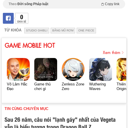
Theo
Đời sống Pháp luật
Copy link
0
CHIA SẺ
TỪ KHÓA
STUDIO GHIBLI
BĂNG MŨ RƠM
ONE PIECE
GAME MOBILE HOT
Xem thêm
Võ Lâm Hắc
Game thủ
Zenless Zone
Wuthering
Thiên 
Đạo
chơi gì
Zero
Waves
Origin
TIN CÙNG CHUYÊN MỤC
Sau 26 năm, câu nói "lạnh gáy" nhất của Vegeta
vẫn là biểu tượng trong Dragon Ball Z