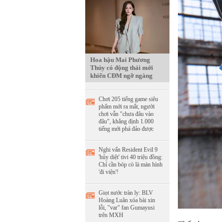
Hoa hậu Mai Phương
Thúy có động thái mới
khiến CĐM ngỡ ngàng
Chơi 205 tiếng game siêu
phẩm mới ra mắt, người
chơi vẫn "chưa đâu vào
đâu", khẳng định 1.000
tiếng mới phá đảo được
Nghi vấn Resident Evil 9
'hủy diệt' tivi 40 triệu đồng:
Chỉ cần bóp cò là màn hình
'đi viện'!
Giọt nước tràn ly: BLV
Hoàng Luân xóa bài xin
lỗi, "var" fan Gumayusi
trên MXH