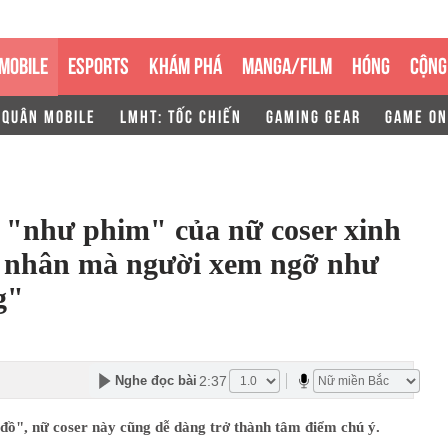
MOBILE
ESPORTS
KHÁM PHÁ
MANGA/FILM
HÓNG
CỘNG
 QUÂN MOBILE
LMHT: TỐC CHIẾN
GAMING GEAR
GAME ON
h "như phim" của nữ coser xinh
cá nhân mà người xem ngỡ như
g"
2:37
Nghe đọc bài
đồ", nữ coser này cũng dễ dàng trở thành tâm điểm chú ý.