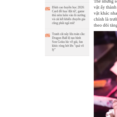
Thế nhưng sẽ
vật ấy thành
Đỉnh cao huyền học 2026:
Card đồ họa 'đột tử', game
vật khác nh
thủ ném luôn vào lò nướng
chính là trư
và cái kết khiến chuyên gia
cũng phải ngả mũ!
theo dõi tă
Tranh cãi nảy lửa toàn cầu:
Dragon Ball lộ tạo hình
Son Goku lúc về già, fan
khóc ròng hét lên "quá vô
lý"