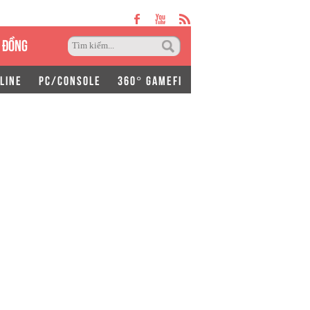
 ĐỒNG
LINE
PC/CONSOLE
360° GAMEFI