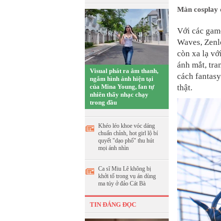
Màn cosplay 
Với các gam
Waves, Zenle
còn xa lạ vớ
ánh mắt, tra
Visual phát ra âm thanh,
cách fantasy
ngắm hình ảnh hiện tại
của Mina Young, fan tự
thật.
nhiên thấy nhạc chạy
trong đầu
Khéo léo khoe vóc dáng
chuẩn chỉnh, hot girl lộ bí
quyết "dạo phố" thu hút
mọi ánh nhìn
Ca sĩ Miu Lê không bị
khởi tố trong vụ án dùng
ma túy ở đảo Cát Bà
TIN ĐÁNG ĐỌC