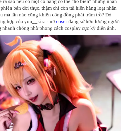
 ra sao nếu có một cô nàng có thể "hô biến" những nhân
 phiên bản đời thực, thậm chí còn tái hiện hàng loạt nhân
au mà lần nào cũng khiến cộng đồng phải trầm trồ? Đó
ờng hợp của yuu__kira - nữ
coser
đang sở hữu lượng người
ng nhanh chóng nhờ phong cách cosplay cực kỳ điện ảnh.