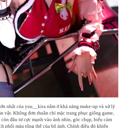
ớn nhất của yuu__kira nằm ở khả năng make-up và xử lý
ân vật. Không đơn thuần chỉ mặc trang phục giống game,
 còn đầu tư cực mạnh vào ánh nhìn, góc chụp, biểu cảm
ch phối màu tổng thể của bộ ảnh. Chính điều đó khiến