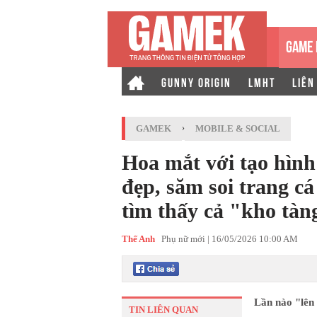
GAME 
GUNNY ORIGIN
LMHT
LIÊN
GAMEK
›
MOBILE & SOCIAL
Hoa mắt với tạo hìn
đẹp, săm soi trang 
tìm thấy cả "kho tàn
Thế Anh
Phụ nữ mới |
16/05/2026 10:00 AM
Lần nào "lên 
TIN LIÊN QUAN