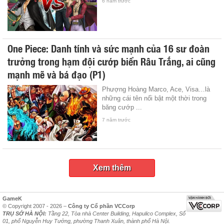
6 năm trước
One Piece: Danh tính và sức mạnh của 16 sư đoàn
trưởng trong hạm đội cướp biển Râu Trắng, ai cũng
mạnh mẽ và bá đạo (P1)
Phượng Hoàng Marco, Ace, Visa…là
những cái tên nổi bật một thời trong
băng cướp ...
7 năm trước
Xem thêm
GameK
© Copyright 2007 - 2026 –
Công ty Cổ phần VCCorp
TRỤ SỞ HÀ NỘI:
Tầng 22, Tòa nhà Center Building, Hapulico Complex, Số
01, phố Nguyễn Huy Tưởng, phường Thanh Xuân, thành phố Hà Nội.