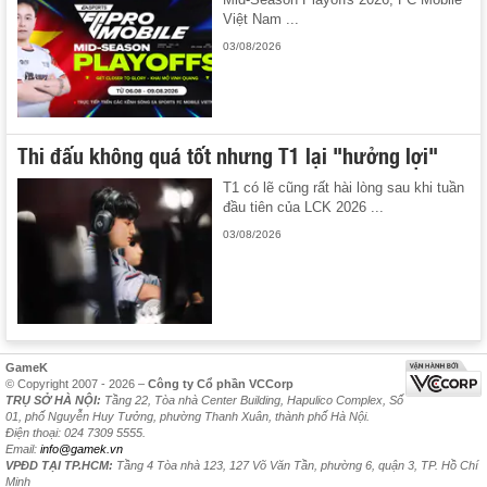
Việt Nam ...
03/08/2026
Thi đấu không quá tốt nhưng T1 lại "hưởng lợi"
T1 có lẽ cũng rất hài lòng sau khi tuần
đầu tiên của LCK 2026 ...
03/08/2026
GameK
© Copyright 2007 - 2026 –
Công ty Cổ phần VCCorp
TRỤ SỞ HÀ NỘI:
Tầng 22, Tòa nhà Center Building, Hapulico Complex, Số
01, phố Nguyễn Huy Tưởng, phường Thanh Xuân, thành phố Hà Nội.
Điện thoại: 024 7309 5555.
Email:
info@gamek.vn
VPĐD TẠI TP.HCM:
Tầng 4 Tòa nhà 123, 127 Võ Văn Tần, phường 6, quận 3, TP. Hồ Chí
Minh