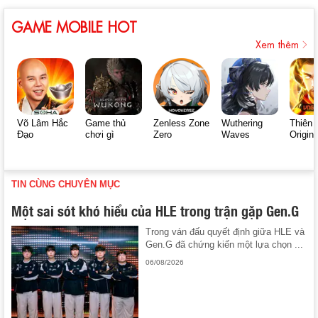
GAME MOBILE HOT
Xem thêm
Võ Lâm Hắc
Game thủ
Zenless Zone
Wuthering
Thiên 
Đạo
chơi gì
Zero
Waves
Origin
TIN CÙNG CHUYÊN MỤC
Một sai sót khó hiểu của HLE trong trận gặp Gen.G
Trong ván đấu quyết định giữa HLE và
Gen.G đã chứng kiến một lựa chọn ...
06/08/2026