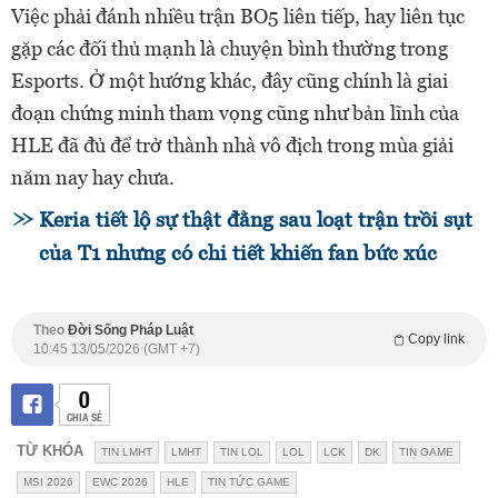
Việc phải đánh nhiều trận BO5 liên tiếp, hay liên tục
gặp các đối thủ mạnh là chuyện bình thường trong
Esports. Ở một hướng khác, đây cũng chính là giai
đoạn chứng minh tham vọng cũng như bản lĩnh của
HLE đã đủ để trở thành nhà vô địch trong mùa giải
năm nay hay chưa.
Keria tiết lộ sự thật đằng sau loạt trận trồi sụt
của T1 nhưng có chi tiết khiến fan bức xúc
Theo
Đời Sống Pháp Luật
Copy link
10:45 13/05/2026 (GMT +7)
0
CHIA SẺ
TỪ KHÓA
TIN LMHT
LMHT
TIN LOL
LOL
LCK
DK
TIN GAME
MSI 2026
EWC 2026
HLE
TIN TỨC GAME