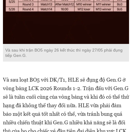
Và sau khi trận BO5 ngày 26 kết thúc thì ngày 27/05 phải đụng
tiếp Gen.G.
Và sau loạt BO5 với DK/T1, HLE sẽ đụng độ Gen.G ở
vòng bảng LCK 2026 Rounds 1-2. Trận đấu với Gen.G
sẽ là tuần cuối cùng của vòng bảng và khi đó có thể thứ
hạng đã không thể thay đổi nữa. HLE vừa phải đảm
bảo một kết quả tốt nhất có thể, vừa tránh bung quá
nhiều chiến thuật khi Gen.G nhiều khả năng sẽ là đối
thủ của họ cho chiếc vé đầu tiên đại diện khu vực LCK