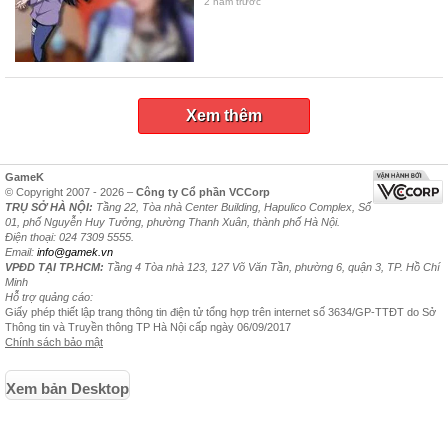
2 năm trước
Xem thêm
GameK
© Copyright 2007 - 2026 –
Công ty Cổ phần VCCorp
TRỤ SỞ HÀ NỘI:
Tầng 22, Tòa nhà Center Building, Hapulico Complex, Số
01, phố Nguyễn Huy Tưởng, phường Thanh Xuân, thành phố Hà Nội.
Điện thoại: 024 7309 5555.
Email:
info@gamek.vn
VPĐD TẠI TP.HCM:
Tầng 4 Tòa nhà 123, 127 Võ Văn Tần, phường 6, quận 3, TP. Hồ Chí
Minh
Hỗ trợ quảng cáo:
Giấy phép thiết lập trang thông tin điện tử tổng hợp trên internet số 3634/GP-TTĐT do Sở
Thông tin và Truyền thông TP Hà Nội cấp ngày 06/09/2017
Chính sách bảo mật
Xem bản Desktop