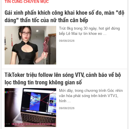
TIN CÙNG CHUYÊN MỤC
Gái xinh phấn khích công khai khoe số đo, màn "độ
dáng" thần tốc của nữ thần căn bếp
Trút 8kg trong 30 ngày, hot girl đứng
bếp Lê Mai tự tin khoe eo ...
09/08/2026
TikToker triệu follow lên sóng VTV, cảnh báo về bộ
lọc thông tin trong không gian số
Mới đây, trong chương trình Góc nhìn
văn hóa phát sóng trên kênh VTV1,
hình ...
09/08/2026