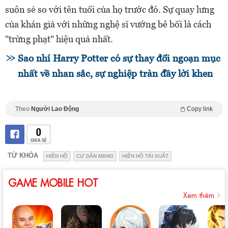
suôn sẻ so với tên tuổi của họ trước đó. Sự quay lưng
của khán giả với những nghệ sĩ vướng bê bối là cách
"trừng phạt" hiệu quả nhất.
Sao nhí Harry Potter có sự thay đổi ngoạn mục
nhất về nhan sắc, sự nghiệp tràn đầy lời khen
Theo
Người Lao Động
Copy link
0
CHIA SẺ
TỪ KHÓA
HIỀN HỒ
CƯ DÂN MẠNG
HIỀN HỒ TÁI XUẤT
GAME MOBILE HOT
Xem thêm