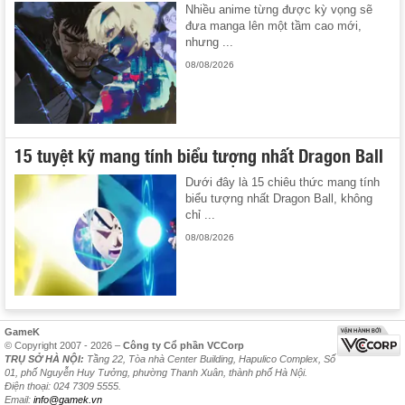
Nhiều anime từng được kỳ vọng sẽ
đưa manga lên một tầm cao mới,
nhưng ...
08/08/2026
15 tuyệt kỹ mang tính biểu tượng nhất Dragon Ball
Dưới đây là 15 chiêu thức mang tính
biểu tượng nhất Dragon Ball, không
chỉ ...
08/08/2026
GameK
© Copyright 2007 - 2026 –
Công ty Cổ phần VCCorp
TRỤ SỞ HÀ NỘI:
Tầng 22, Tòa nhà Center Building, Hapulico Complex, Số
01, phố Nguyễn Huy Tưởng, phường Thanh Xuân, thành phố Hà Nội.
Điện thoại: 024 7309 5555.
Email:
info@gamek.vn