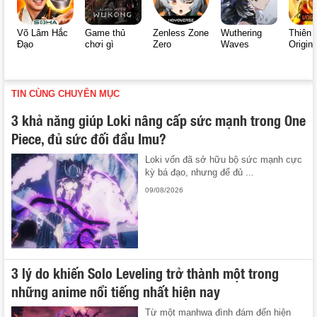
Võ Lâm Hắc
Game thủ
Zenless Zone
Wuthering
Thiên 
Đạo
chơi gì
Zero
Waves
Origin
TIN CÙNG CHUYÊN MỤC
3 khả năng giúp Loki nâng cấp sức mạnh trong One
Piece, đủ sức đối đầu Imu?
Loki vốn đã sở hữu bộ sức mạnh cực
kỳ bá đạo, nhưng để đủ ...
09/08/2026
3 lý do khiến Solo Leveling trở thành một trong
những anime nổi tiếng nhất hiện nay
Từ một manhwa đình đám đến hiện