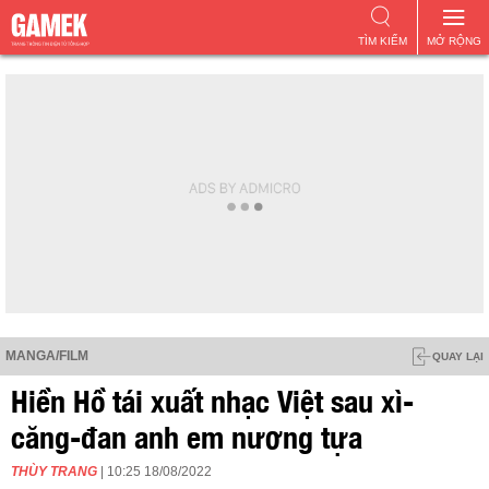
TÌM KIẾM
MỞ RỘNG
MANGA/FILM
QUAY LẠI
Hiền Hồ tái xuất nhạc Việt sau xì-
căng-đan anh em nương tựa
THÙY TRANG
| 10:25 18/08/2022