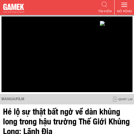
TÌM KIẾM
MỞ RỘNG
MANGA/FILM
QUAY LẠI
Hé lộ sự thật bất ngờ về dàn khủng
long trong hậu trường Thế Giới Khủng
Long: Lãnh Địa