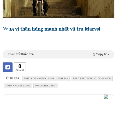
15 vị thần hùng mạnh nhất vũ trụ Marvel
Theo
Trí Thức Trẻ
Copy link
0
CHIA SẺ
TỪ KHÓA
THẾ GIỚI KHỦNG LONG: LÃNH ĐỊA
JURASSIC WORLD: DOMINION
PHIM KHỦNG LONG
PHIM CHIẾU RẠP