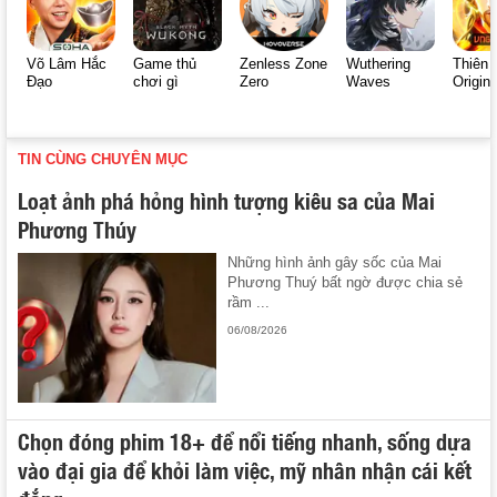
Võ Lâm Hắc
Game thủ
Zenless Zone
Wuthering
Thiên 
Đạo
chơi gì
Zero
Waves
Origin
TIN CÙNG CHUYÊN MỤC
Loạt ảnh phá hỏng hình tượng kiêu sa của Mai
Phương Thúy
Những hình ảnh gây sốc của Mai
Phương Thuý bất ngờ được chia sẻ
rầm ...
06/08/2026
Chọn đóng phim 18+ để nổi tiếng nhanh, sống dựa
vào đại gia để khỏi làm việc, mỹ nhân nhận cái kết