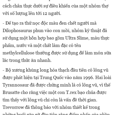
cách chân thực dưới sự điều khiển của một nhóm thợ
với số lượng lên tới 12 người.
-
Để tạo ra thứ nọc độc màu đen chết người mà
Dilophosaurus phun vào con mồi, nhóm kỹ thuật đã
sử dụng một hỗn hợp bao gồm Ultra Slime, màu thực
phẩm, nước và một chất làm đặc có tên
methylcellulose thường được sử dụng để làm món sữa
lắc trong thức ăn nhanh.
-
Bộ xương khủng long hóa thạch đầu tiên có lông vũ
được phát hiện tại Trung Quốc vào năm 1996. Hai loài
Tyrannosaur đã được chứng minh là có lông vũ, vì thế
Brusatte cho rằng việc một con T.rex bạo chúa được
tìm thấy với lông vũ chỉ còn là vấn đề thời gian.
Trevorrow đã thông báo với nhóm thiết kế trong
những buổi gặp gỡ đầu tiên rằng điểm nhấn của phần