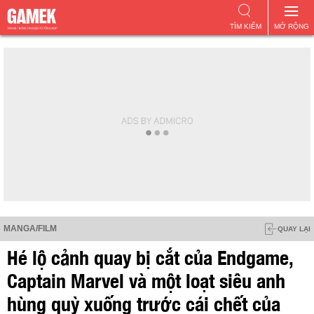
TÌM KIẾM
MỞ RỘNG
MANGA/FILM
QUAY LẠI
Hé lộ cảnh quay bị cắt của Endgame,
Captain Marvel và một loạt siêu anh
hùng quỳ xuống trước cái chết của