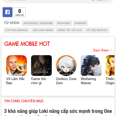
0
CHIA SẺ
TỪ KHÓA
AVENGERS: ENDGAME
IRON-MAN
GAMORA
CAPTAIN MARVEL
SIÊU ANH HÙNG
GĂNG TAY VÔ CỰC
VŨ TRỤ MARVEL
GAME MOBILE HOT
Xem thêm
Võ Lâm Hắc
Game thủ
Zenless Zone
Wuthering
Thiên 
Đạo
chơi gì
Zero
Waves
Origin
TIN CÙNG CHUYÊN MỤC
3 khả năng giúp Loki nâng cấp sức mạnh trong One