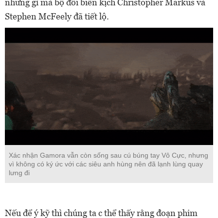
những gì mà bộ đôi biên kịch Christopher Markus và
Stephen McFeely đã tiết lộ.
Xác nhận Gamora vẫn còn sống sau cú búng tay Vô Cực, nhưng
vì không có ký ức với các siêu anh hùng nên đã lạnh lùng quay
lưng đi
Nếu để ý kỹ thì chúng ta c thể thấy rằng đoạn phim