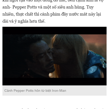
anh- Pepper Potts và một số siêu anh hùng. Tuy
nhiên, thực chất thì cảnh phim đầy nước mắt này lại
dài và ý nghĩa hơn thế.
Cảnh Pepper Potts hôn từ biệt Iron-Man