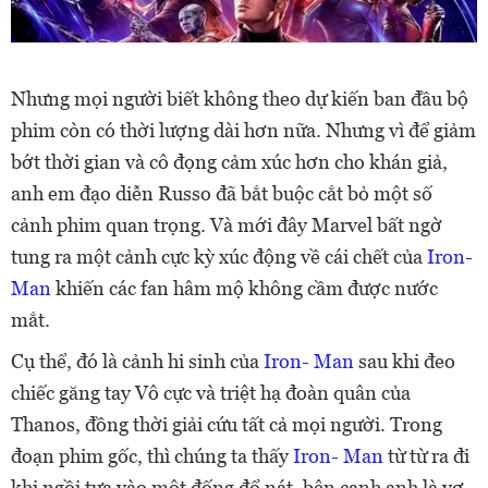
Nhưng mọi người biết không theo dự kiến ban đầu bộ
phim còn có thời lượng dài hơn nữa. Nhưng vì để giảm
bớt thời gian và cô đọng cảm xúc hơn cho khán giả,
anh em đạo diễn Russo đã bắt buộc cắt bỏ một số
cảnh phim quan trọng. Và mới đây Marvel bất ngờ
tung ra một cảnh cực kỳ xúc động về cái chết của
Iron-
Man
khiến các fan hâm mộ không cầm được nước
mắt.
Cụ thể, đó là cảnh hi sinh của
Iron- Man
sau khi đeo
chiếc găng tay Vô cực và triệt hạ đoàn quân của
Thanos, đồng thời giải cứu tất cả mọi người. Trong
đoạn phim gốc, thì chúng ta thấy
Iron- Man
từ từ ra đi
khi ngồi tựa vào một đống đổ nát, bên cạnh anh là vợ