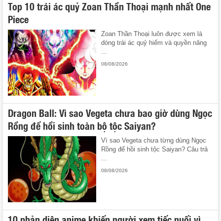
Top 10 trái ác quỷ Zoan Thần Thoại mạnh nhất One
Piece
Zoan Thần Thoại luôn được xem là
dòng trái ác quỷ hiếm và quyền năng
...
08/08/2026
Dragon Ball: Vì sao Vegeta chưa bao giờ dùng Ngọc
Rồng để hồi sinh toàn bộ tộc Saiyan?
Vì sao Vegeta chưa từng dùng Ngọc
Rồng để hồi sinh tộc Saiyan? Câu trả
...
08/08/2026
10 phản diện anime khiến người xem tiếc nuối vì