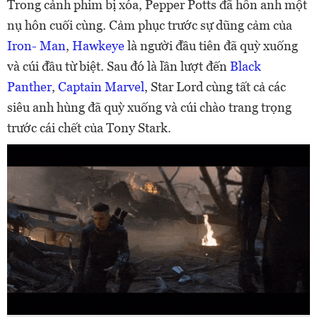
Trong cảnh phim bị xóa, Pepper Potts đã hôn anh một
nụ hôn cuối cùng. Cảm phục trước sự dũng cảm của
Iron- Man
,
Hawkeye
là người đầu tiên đã quỳ xuống
và cúi đầu từ biệt. Sau đó là lần lượt đến
Black
Panther
,
Captain Marvel
, Star Lord cùng tất cả các
siêu anh hùng đã quỳ xuống và cúi chào trang trọng
trước cái chết của Tony Stark.