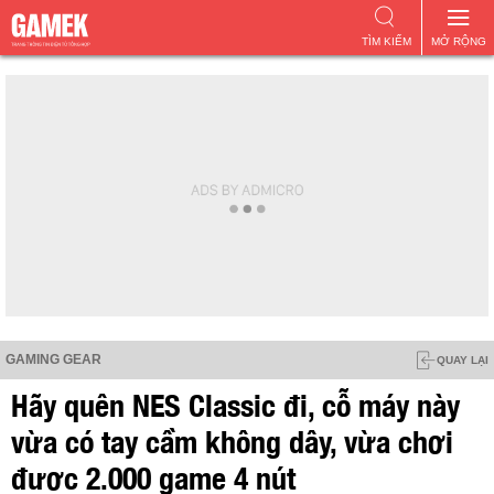
TÌM KIẾM
MỞ RỘNG
GAMING GEAR
QUAY LẠI
Hãy quên NES Classic đi, cỗ máy này
vừa có tay cầm không dây, vừa chơi
được 2.000 game 4 nút