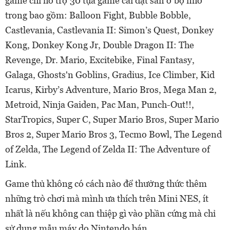
game chỉ hỗ trợ 30 tựa game cài đặt sẵn ở bộ nhớ
trong bao gồm: Balloon Fight, Bubble Bobble,
Castlevania, Castlevania II: Simon’s Quest, Donkey
Kong, Donkey Kong Jr, Double Dragon II: The
Revenge, Dr. Mario, Excitebike, Final Fantasy,
Galaga, Ghosts'n Goblins, Gradius, Ice Climber, Kid
Icarus, Kirby’s Adventure, Mario Bros, Mega Man 2,
Metroid, Ninja Gaiden, Pac Man, Punch-Out!!,
StarTropics, Super C, Super Mario Bros, Super Mario
Bros 2, Super Mario Bros 3, Tecmo Bowl, The Legend
of Zelda, The Legend of Zelda II: The Adventure of
Link.
Game thủ không có cách nào để thưởng thức thêm
những trò chơi mà mình ưa thích trên Mini NES, ít
nhất là nếu không can thiệp gì vào phần cứng mà chỉ
sử dụng mẫu máy do Nintendo bán.