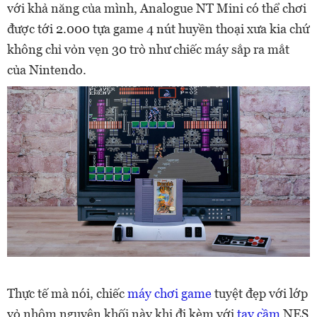
với khả năng của mình, Analogue NT Mini có thể chơi
được tới 2.000 tựa game 4 nút huyền thoại xưa kia chứ
không chỉ vỏn vẹn 30 trò như chiếc máy sắp ra mắt
của Nintendo.
Thực tế mà nói, chiếc
máy chơi game
tuyệt đẹp với lớp
vỏ nhôm nguyên khối này khi đi kèm với
tay cầm
NES