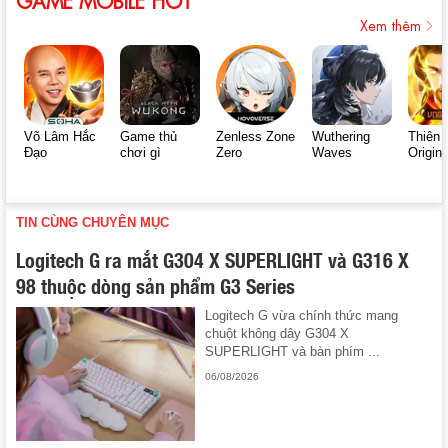
Xem thêm
Võ Lâm Hắc
Game thủ
Zenless Zone
Wuthering
Thiên 
Đạo
chơi gì
Zero
Waves
Origin
TIN CÙNG CHUYÊN MỤC
Logitech G ra mắt G304 X SUPERLIGHT và G316 X
98 thuộc dòng sản phẩm G3 Series
Logitech G vừa chính thức mang
chuột không dây G304 X
SUPERLIGHT và bàn phím ...
06/08/2026