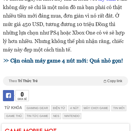
không dây sẽ chỉ là một món đồ mà bạn phải có thật
nhiều tiền mới đáng mua, đơn giản vì nó rất đắt. Ở
mức giá 450 USD, tương đương 10 triệu Đồng thì
những lựa chọn như PS4 hoặc Xbox One có vẻ sẽ hợp
lý hơn nhiều. Nhưng không thể phủ nhận rằng, chiếc
máy này đẹp một cách tinh tế.
Cận cảnh máy game 4 nút mới: Quá nhỏ gọn!
Theo
Trí Thức Trẻ
Copy link
0
CHIA SẺ
TỪ KHÓA
GAMING GEAR
ĐIỆN TỬ
4 NÚT
MÁY CHƠI GAME
TIN MỚI
GAME THỦ
TIN TỨC GAME
NES
NINTENDO
GAME MOBILE HOT